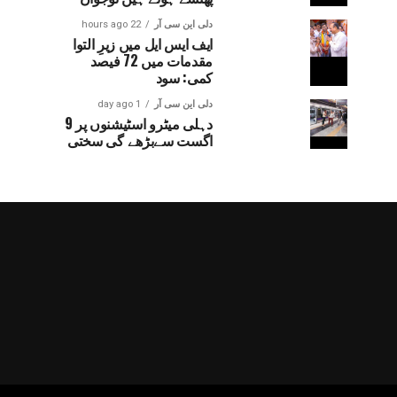
دلی این سی آر
22 hours ago
ایف ایس ایل میں زیرِ التوا
مقدمات میں 72 فیصد
کمی: سود
دلی این سی آر
1 day ago
دہلی میٹرو اسٹیشنوں پر 9
اگست سےبڑھے گی سختی