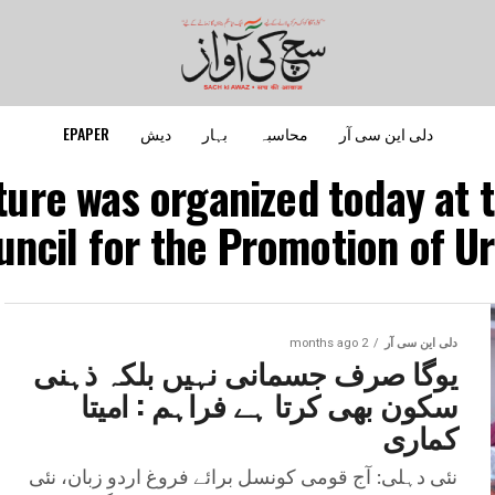
دلی این سی آر
محاسبہ
بہار
دیش
EPAPER
cture was organized today at 
uncil for the Promotion of U
دلی این سی آر
2 months ago
یوگا صرف جسمانی نہیں بلکہ ذہنی
سکون بھی کرتا ہے فراہم : امیتا
کماری
نئی دہلی: آج قومی کونسل برائے فروغ اردو زبان، نئی