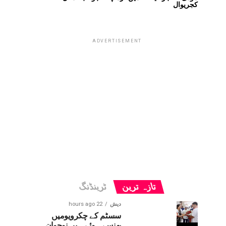
کجریوال
ADVERTISEMENT
تازہ ترین
ٹرینڈنگ
دیش
22 hours ago
سسٹم کے چکرویومیں
پھنسے ہوئے ہیں نوجوان