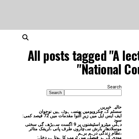
All posts tagged "A le
National Co
Search
Search
حالیہ خبریں
سسٹم کے چکرویومیں پھنسے ہوئے ہیں نوجوان
ایف ایس ایل میں زیرِ التوا مقدمات میں 72 فیصد کمی:
سود
دہلی میٹرو اسٹیشنوں پر 9 اگست سےبڑھے گی سختی
موسلادھار بارش سےچاروں طرف پانی ،ٹریفک متاثر
،نظام زندگی درہم برہم
مودی کے ہر فیصلے میں ٹرمپ کا ہوتا ہے دخل: