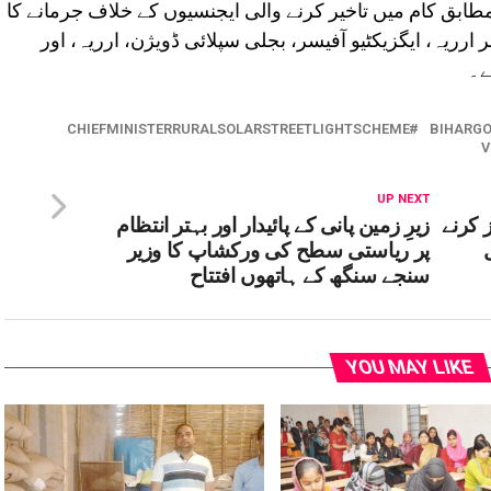
طابق کام میں تاخیر کرنے والی ایجنسیوں کے خلاف جرمانے کا
 ارریہ، ایگزیکٹیو آفیسر، بجلی سپلائی ڈویژن، ارریہ، اور
ے۔
CHIEFMINISTERRURALSOLARSTREETLIGHTSCHEME
BIHARG
V
UP NEXT
ز کرنے
زیرِ زمین پانی کے پائیدار اور بہتر انتظام
پر ریاستی سطح کی ورکشاپ کا وزیر
سنجے سنگھ کے ہاتھوں افتتاح
YOU MAY LIKE