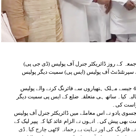
ے جمعہ کے روز ڈائریکٹر جنرل آف پولیس (ڈی جی پی)
 سپرنٹنڈنٹ آف پولیس (ایس پی) سمیت دیگر پولیس
تیجسوی یادو نے طلبہ تحریک کے دوران اے کے-47 جیسے مہلک ہتھیاروں سے فائرنگ کرنے والے پولیس
طالبہ کیا۔ ساتھ ہی متعلقہ ضلع کے ایس پی سمیت دیگر
واست کی۔
یجسوی یادو نے اس معاملے میں ڈائریکٹر جنرل آف پولیس
بھی پیش کی۔ انہوں نے الزام عائد کیا کہ پیپر لیک کے
 فائرنگ کی اور نہایت بے رحمانہ لاٹھی چارج کیا۔ڈی