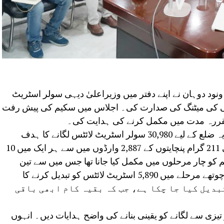
نود دوہان نے اپنے دفتر میں وزیراعلیٰ دیہی سولر اسٹریٹ
ی کی میٹنگ کی صدارت کی۔ اجلاس میں سکیم کی پیش رفت
کو مقررہ مدت میں مکمل کرنے کی ہدایت کی۔
جائزہ کے دوران یہ بات سامنے آئی کہ ارریہ ضلع کے لیے 30,980 سولر اسٹریٹ لائٹس لگانے کا ہدف
مقرر کیا گیا تھا۔ اس مینڈیٹ میں ضلع کی 211 گرام پنچایتوں کے 2,887 وارڈوں میں سے ہر ایک میں 10
کو چار مرحلوں میں مکمل کیا جانا تھا جس میں سے تین
مراحل کامیابی سے مکمل ہو چکے ہیں۔ چوتھے مرحلے میں 5,890 اسٹریٹ لائٹس کو تبدیل کرنے کا
 جن میں سے اب تک 3,580 کو تبدیل کیا جا چکا ہے، جب کہ بقیہ کام ابھی باقی
یزی سے لگانے کو یقینی بنانے کی واضح ہدایات دیں۔ انہوں