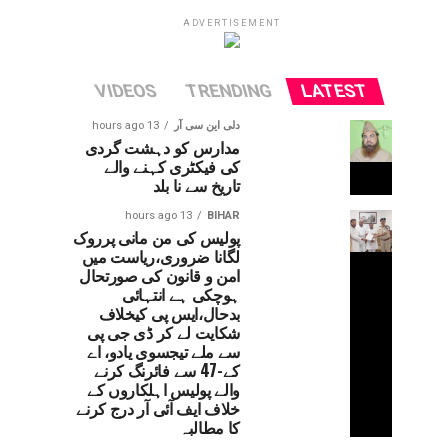
ADVERTISEMENT
VIDEOS
TRENDING
LATEST
دلی این سی آر
13 hours ago
مدارس کو دہشت گردی
کی فیکٹری کہنے والے
تاریخ سے نا بلد
13 hours ago
BIHAR
پولیس کی من مانی پرروک
لگانا ضروری،ریاست میں
امن و قانون کی صورتحال
ہوچکی ہے انتہائی
بدحال،ایس پی کیخلاف
شکایت لے کر ڈی جی پی
سے ملے تیجسوی یادو، اے
کے-47 سے فائرنگ کرنے
والے پولیس اہلکاروں کے
خلاف ایف آئی آر درج کرنے
کا مطالبہ