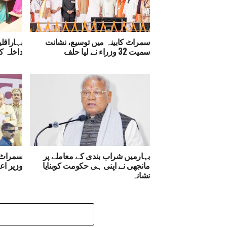
سمراٹ کابینہ میں توسیع، نشانت
بہاراقل
سمیت 32 وزراء نے لیا حلف
داخلہ ک
بہارمیں شراب بندی کے معاملے پر
مانجھی نے اپنی ہی حکومت کوبنایا
وزیر اع
نشانہ