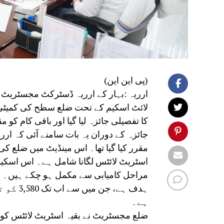
(پی این این)
ارریہ :بہار کے ارریہ ڈسٹرکٹ مجسٹریٹ و
لائٹ اسکیم کے تحت ضلع سطح کی کمیٹ
کا تفصیلی جائزہ لیا گیا اور باقی کام 
اسٹریٹ لائٹس لگانا شامل ہے۔ اس اسکیم 
ہدف ہے،
ہے۔
ضلع مجسٹریٹ نے بقیہ اسٹریٹ لائٹس کو ت