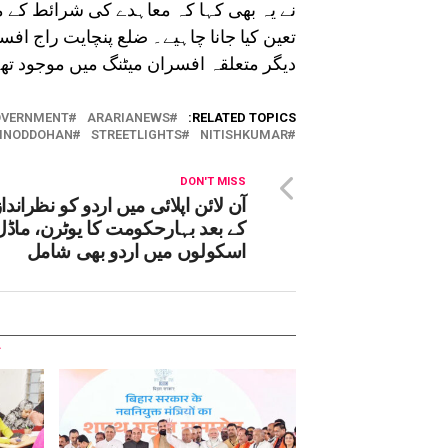
نے یہ بھی کہا کہ معاہدے کی شرائط کے م
تعین کیا جانا چاہیے۔ ضلع پنچایت راج افسر
دیگر متعلقہ افسران میٹنگ میں موجود تھ
OVERNMENT
ARARIANEWS
RELATED TOPICS:
INODDOHAN
STREETLIGHTS
NITISHKUMAR
DON'T MISS
آن لائن اپلائی میں اردو کو نظراندا
کے بعد بہارحکومت کا یوٹرن، ماڈل
اسکولوں میں اردو بھی شامل