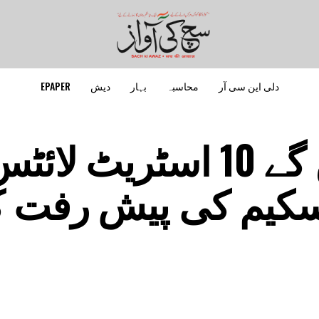
دلی این سی آر
محاسبہ
بہار
دیش
EPAPER
ہر وارڈ میں لگیں گے 10 اسٹریٹ لا
اسکیم کی پیش رفت کا