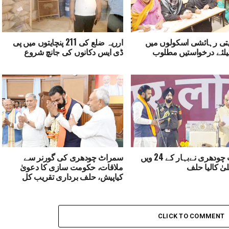
یتی رہائشی اسکولوں میں
ارریہ ضلع کی 211 پنچایتوں میں پی
یلئے درخواستیں مطلوب
ڈی ایس دکانوں کی جانچ شروع
سمراٹ چودھری نےبہار کے 24 ویں
سمراٹ چودھری کی گورنر سے
لیٰ کالیا حلف
ملاقات، حکومت سازی کا دعویٰ
کیاپیش، حلف برداری تقریب کل
CLICK TO COMMENT