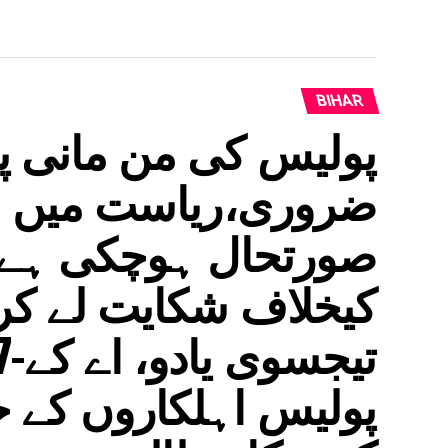
BIHAR
پولیس کی من مانی پر
ضروری،ریاست میں ام
صورتحال ہوچکی ہے ا
کیخلاف شکایت لے کر
پولیس اہلکاروں کے خل