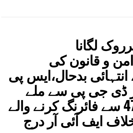
روک لگانا
ن و قانون کی
نتہائی بدحال،ایس پی
 ڈی جی پی سے ملے
تیجسوی یادو، اے کے-47 سے فائرنگ کرنے والے
اف ایف آئی آر درج