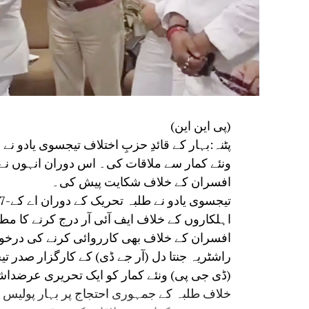
(پی این این)
پٹنہ:بہار کے قائدِ حزبِ اختلاف تیجسوی یادو ن
ونئے کمار سے ملاقات کی۔ اس دوران انہوں نے
افسران کے خلاف شکایت پیش کی۔
اہلکاروں کے خلاف ایف آئی آر درج کرنے کا م
افسران کے خلاف بھی کارروائی کرنے کی درخ
راشٹریہ جنتا دل (آر جے ڈی) کے کارگزار صدر ت
(ڈی جی پی) ونئے کمار کو ایک تحریری عرضداشت 
خلاف طلبہ کے جمہوری احتجاج پر بہار پولیس نے