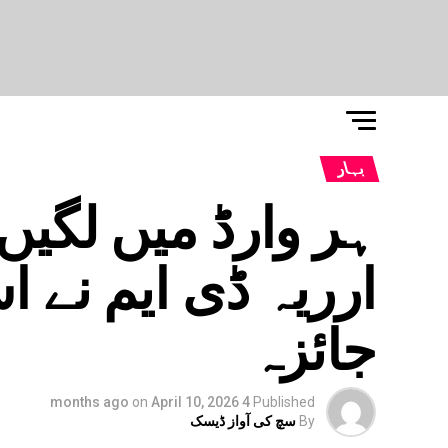
بہار
ارریہ ڈی ایم نے 
جائزہ
on
April 10, 2026
4 months ago
Published
By
سچ کی آواز ڈیسک