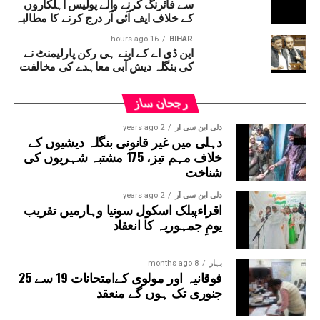
سے فائرنگ کرنے والے پولیس اہلکاروں
گئی۔ اب اس عمل کے لیے ایجنسی کا انتخاب کر لیا گیا ہے۔این
کے خلاف ایف آئی آر درج کرنے کا مطالبہ
ایم آر سی کے عہدیداروں نے بتایا کہ دونوں راستوں پر کام
شروع کرنے کے لئے ایل این ٹی نامی ایجنسی کا انتخاب کیا گیا
16 hours ago
BIHAR
این ڈی اے کے اپنے ہی رکن پارلیمنٹ نے
ہے۔ یہ ایجنسی دونوں راستوں پر تعمیراتی کام کرے گی۔
کی بنگلہ دیش آبی معاہدے کی مخالفت
دونوں راستوں پر سول کام کے لیے منتخب کردہ ایجنسی لارسن
اینڈ ٹوبرو (L&T) ہے۔ سول ورک کی تخمینہ لاگت 1,200 کروڑ
رجحان ساز
ہے۔اس لائن پر آٹھ اسٹیشن بنائے جائیں گے۔ ان میں
سیکٹر-38A بوٹینیکل گارڈن، سیکٹر-44، نوئیڈا آفس، سیکٹر-96،
دلی این سی آر
2 years ago
دہلی میں غیر قانونی بنگلہ دیشیوں کے
سیکٹر-97، سیکٹر-105، سیکٹر-108، سیکٹر-93، اور پنچشیل
خلاف مہم تیز، 175 مشتبہ شہریوں کی
بوائز انٹر کالج شامل ہوں گے۔
شناخت
دلی این سی آر
2 years ago
اقراءپبلک اسکول سونیا وہارمیں تقریب
یومِ جمہوریہ کا انعقاد
بہار
8 months ago
فوقانیہ اور مولوی کےامتحانات 19 سے 25
جنوری تک ہوں گے منعقد