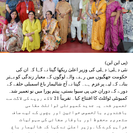
پرستی پھیلانے والوں کی ہم شدید مذمت کرتے ہیں۔
(پی این این)
نئی دہلی: دہلی کی وزیر اعلیٰ ریکھا گپتا نے کہا کہ ان کی
حکومت جھگیوں میں رہنے والے لوگوں کے معیار زندگی کو بہتر
بنانے کے لیے پرعزم ہے۔ گپتا نے آج شالیمار باغ اسمبلی حلقے کے
دورے کے دوران جی پی سیوا بستی، پیتم پورا میں نو تعمیر شدہ
کمیونٹی ٹوائلٹ کا افتتاح کیا۔ تقریباً 21 لاکھ روپے کی لاگت سے
تعمیر شدہ یہ جدید کمیونٹی ٹوائلٹ مقامی
باشندوں، بالخصوص خواتین اور بچوں کے لیے صاف
ستھری، محفوظ اور باوقار صفائی کی سہولیات
فراہم کرے گا۔وزیر اعلیٰ نے کہا کہ شالیمار باغ