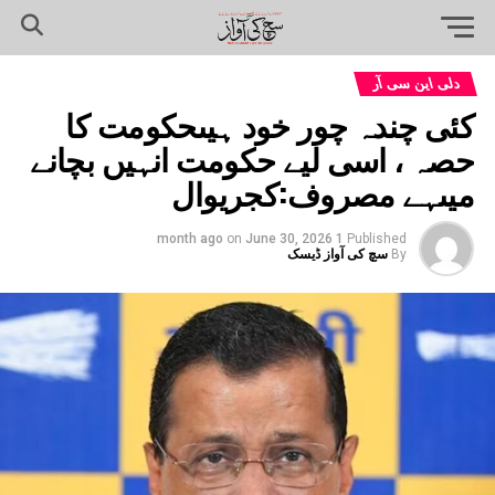
دلی این سی آر
کئی چندہ چور خود ہیںحکومت کا
حصہ ، اسی لیے حکومت انہیں بچانے
میںہے مصروف:کجریوال
on
June 30, 2026
1 month ago
Published
By
سچ کی آواز ڈیسک