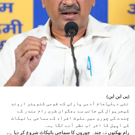
(پی این این)
نئی دہلی:عام آدمی پارٹی کے قومی کنوینر اروند
کیجریوال کی جانب سے بھگوان شری رام مندر کے
چندے کی چوری میں ملوث افراد کے سماجی بائیکاٹ
کی اپیل کا اثر اب نظر آنے لگا ہے۔
رام بھکتوں نے چندہ چوروں کا سماجی بائیکاٹ شروع کر دیا ہے