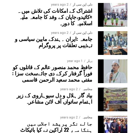
دلی این سی آر
2 years ago
اشتراک کے امکانات کی تلاش میں ہ
±کائیدو،جاپان کے وفد کا جامعہ ملیہ
اسلامیہ کا دورہ
دلی این سی آر
2 years ago
جامعہ :ایران ۔ہندکے مابین سیاسی و
تہذیبی تعلقات پر پروگرام
بہار
1 year ago
حافظ محمد منصور عالم کے قاتلوں کو
فوراً گرفتار کرکے دی جائےسخت سزا :
مفتی محمد سعید الرحمن قاسمی
محاسبہ
2 years ago
بیاد گار ہلال و دل سیوہاروی کے زیر
اہتمام ساتواں آف لائن مشاعرہ
محاسبہ
2 years ago
جالے نگر پریشد اجلاس میں
ہنگامہ، 22 اراکین نے کیا بائیکاٹ