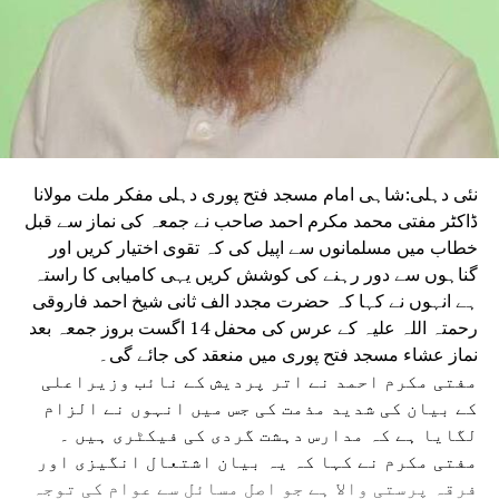
RELATED TOPICS:
THE IMPACT OF AAM AADMI PARTY NATIONAL CONVENER
ARVIND KEJRIWAL'S APPEAL FOR A SOCIAL BOYCOTT OF THOSE
INVOLVED IN THE THEFT OF DONATIONS FROM LORD SHRI RAM
TEMPLE IS NOW STARTING TO BE SEEN.
UP NEX
لمان حسینی ندویؒ کی رحلت ملتِ اسلامیہ کا عظیم
لمی سانحہ
DON'T MISS
نئی دہلی:شاہی امام مسجد فتح پوری دہلی مفکر ملت مولانا
32,000 نئے ای وی چارجنگ اسٹیشن بنائے گی سرکار
ڈاکٹر مفتی محمد مکرم احمد صاحب نے جمعہ کی نماز سے قبل
خطاب میں مسلمانوں سے اپیل کی کہ تقوی اختیار کریں اور
گناہوں سے دور رہنے کی کوشش کریں یہی کامیابی کا راستہ
ہے انہوں نے کہا کہ حضرت مجدد الف ثانی شیخ احمد فاروقی
رحمتہ اللہ علیہ کے عرس کی محفل 14 اگست بروز جمعہ بعد
نماز عشاء مسجد فتح پوری میں منعقد کی جائے گی۔
مفتی مکرم احمد نے اتر پردیش کے نائب وزیراعلی
کے بیان کی شدید مذمت کی جس میں انہوں نے الزام
لگایا ہے کہ مدارس دہشت گردی کی فیکٹری ہیں ۔
مفتی مکرم نے کہا کہ یہ بیان اشتعال انگیزی اور
فرقہ پرستی والا ہے جو اصل مسائل سے عوام کی توجہ