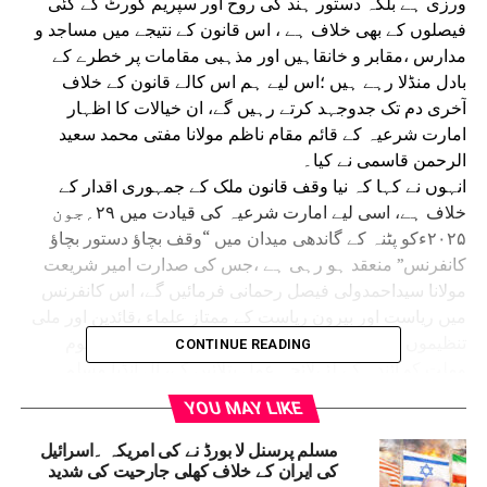
ورزی ہے بلکہ دستور ہند کی روح اور سپریم کورٹ کے کئی
فیصلوں کے بھی خلاف ہے ، اس قانون کے نتیجے میں مساجد و
مدارس ،مقابر و خانقاہیں اور مذہبی مقامات پر خطرے کے
بادل منڈلا رہے ہیں ؛اس لیے ہم اس کالے قانون کے خلاف
آخری دم تک جدوجہد کرتے رہیں گے، ان خیالات کا اظہار
امارت شرعیہ کے قائم مقام ناظم مولانا مفتی محمد سعید
الرحمن قاسمی نے کیا۔
انہوں نے کہا کہ نیا وقف قانون ملک کے جمہوری اقدار کے
خلاف ہے، اسی لیے امارت شرعیہ کی قیادت میں ۲۹؍جون
۲۰۲۵ءکو پٹنہ کے گاندھی میدان میں “وقف بچاؤ دستور بچاؤ
کانفرنس” منعقد ہو رہی ہے ،جس کی صدارت امیر شریعت
مولانا سیداحمدولی فیصل رحمانی فرمائیں گے، اس کانفرنس
میں ریاست اور بیرون ریاست کے ممتاز علماء ،قائدین اور ملی
تنظیموں کے ذمہ دار حضرات شرکت فرمائیں گے اور قوم
CONTINUE READING
وملت کو آئندہ کے لئےلائحہ عمل بتلائیں گے، آل انڈیا مسلم
پرسنل لا بورڈ اور بہار کی جملہ ملی تنظیموں، خانقاہوں کے
YOU MAY LIKE
سجادگان اور دینی اداروں کے مشترکہ تعاون سے ۲۹؍ جون کو
ایک کانفرنس ہونے جا رہی ہے جس کی تمام تیاریاں مکمل ہو
مسلم پرسنل لا بورڈ نے کی امریکہ ۔اسرائیل
کی ایران کے خلاف کھلی جارحیت کی شدید
گئی ہیں، رضا کار مقرر کر دیے گئے ہیں، عوامی رابطوں کے