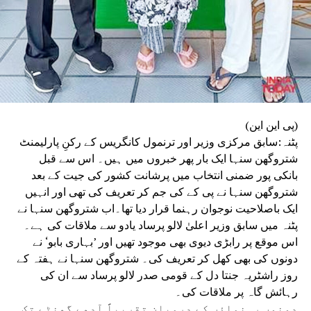
(پی این این)
پٹنہ:سابق مرکزی وزیر اور ترنمول کانگریس کے رکنِ پارلیمنٹ
شتروگھن سنہا ایک بار پھر خبروں میں ہیں۔ اس سے قبل
بانکی پور ضمنی انتخاب میں پرشانت کشور کی جیت کے بعد
شتروگھن سنہا نے پی کے کی جم کر تعریف کی تھی اور انہیں
ایک باصلاحیت نوجوان رہنما قرار دیا تھا۔اب شتروگھن سنہا نے
پٹنہ میں سابق وزیر اعلیٰ لالو پرساد یادو سے ملاقات کی ہے۔
اس موقع پر رابڑی دیوی بھی موجود تھیں اور ’بہاری بابو‘ نے
دونوں کی بھی کھل کر تعریف کی۔ شتروگھن سنہا نے ہفتہ کے
روز راشٹریہ جنتا دل کے قومی صدر لالو پرساد سے ان کی
رہائش گاہ پر ملاقات کی۔
دونوں رہنماؤں کے درمیان تقریباً آدھے گھنٹے تک