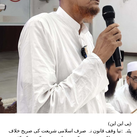
(پی این این)
پٹنہ :نیا وقف قانون نہ صرف اسلامی شریعت کی صریح خلاف