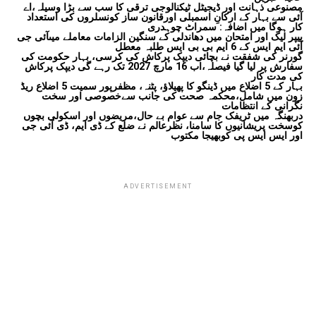
مصنوعی ذہانت اور ڈیجیٹل ٹیکنالوجی ترقی کا سب سے بڑا وسیلہ،اے
آئی سے بہار کے ارکانِ اسمبلی اورقانون ساز کونسلروں کی استعداد
کار ہوگا میں اضافہ: سمراٹ چوہدری
پیپر لیک اور امتحان میں دھاندلی کے سنگین الزامات معاملے میںآئی جی
آئی ایم ایس کے 6 ایم بی بی ایس طلبہ معطل
گورنر کی شفقت نے بچائی دیپک پرکاش کی کرسی، بہار حکومت کی
سفارش پر لیا گیا فیصلہ،اب 16 مارچ 2027 تک رہے گی دیپک پرکاش
کی مدت کار
بہار کے 5 اضلاع میں ڈینگو کا پھیلاؤ، پٹنہ، مظفرپور سمیت 5 اضلاع ریڈ
زون میں شامل،محکمہ صحت کی جانب سےخصوصی اور سخت
نگرانی کے انتظامات
دربھنگہ میں ٹریفک جام سے عوام بے حال،مریضوں اور اسکولی بچوں
کوسخت پریشانیوں کا سامنا، نظرعالم نے ضلع کے ڈی ایم، ڈی آئی جی
اور ایس ایس پی کوبھیجا مکتوب
ADVERTISEMENT