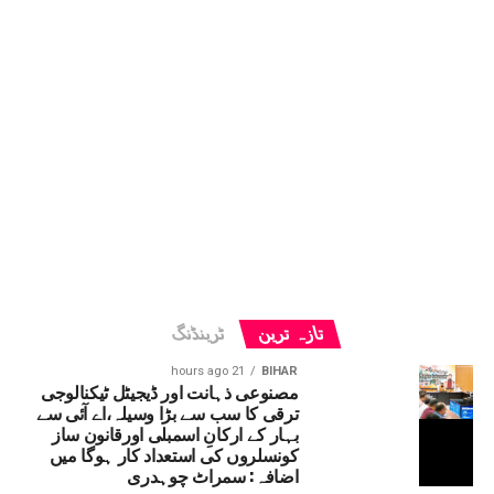
تازہ ترین
ٹرینڈنگ
21 hours ago
BIHAR
مصنوعی ذہانت اور ڈیجیٹل ٹیکنالوجی
ترقی کا سب سے بڑا وسیلہ،اے آئی سے
بہار کے ارکانِ اسمبلی اورقانون ساز
کونسلروں کی استعداد کار ہوگا میں
اضافہ: سمراٹ چوہدری