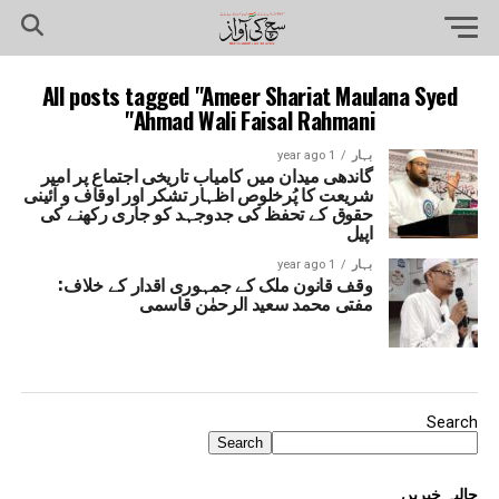
All posts tagged "Ameer Shariat Maulana Syed
Ahmad Wali Faisal Rahmani"
بہار
1 year ago
گاندھی میدان میں کامیاب تاریخی اجتماع پر امیر
شریعت کا پُرخلوص اظہار تشکر اور اوقاف و آئینی
حقوق کے تحفظ کی جدوجہد کو جاری رکھنے کی
اپیل
بہار
1 year ago
وقف قانون ملک کے جمہوری اقدار کے خلاف:
مفتی محمد سعید الرحمٰن قاسمی
Search
Search
حالیہ خبریں