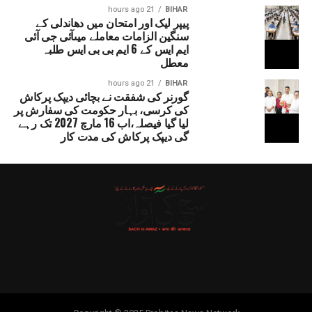
21 hours ago
BIHAR
پیپر لیک اور امتحان میں دھاندلی کے
سنگین الزامات معاملے میںآئی جی آئی
ایم ایس کے 6 ایم بی بی ایس طلبہ
معطل
21 hours ago
BIHAR
گورنر کی شفقت نے بچائی دیپک پرکاش
کی کرسی، بہار حکومت کی سفارش پر
لیا گیا فیصلہ،اب 16 مارچ 2027 تک رہے
گی دیپک پرکاش کی مدت کار