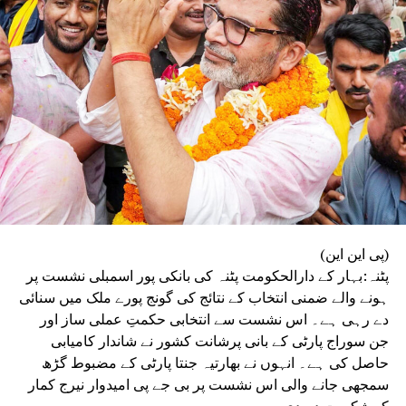
(پی این این)
پٹنہ:بہار کے دارالحکومت پٹنہ کی بانکی پور اسمبلی نشست پر
ہونے والے ضمنی انتخاب کے نتائج کی گونج پورے ملک میں سنائی
دے رہی ہے۔ اس نشست سے انتخابی حکمتِ عملی ساز اور
جن سوراج پارٹی کے بانی پرشانت کشور نے شاندار کامیابی
حاصل کی ہے۔ انہوں نے بھارتیہ جنتا پارٹی کے مضبوط گڑھ
سمجھی جانے والی اس نشست پر بی جے پی امیدوار نیرج کمار
کو شکست دے دی۔