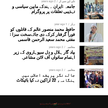
دلی این سی آر
2 years ago
جامعہ :ایران ۔ہندکے مابین سیاسی و
تہذیبی تعلقات پر پروگرام
بہار
1 year ago
حافظ محمد منصور عالم کے قاتلوں کو
فوراً گرفتار کرکے دی جائےسخت سزا :
مفتی محمد سعید الرحمن قاسمی
محاسبہ
2 years ago
بیاد گار ہلال و دل سیوہاروی کے زیر
اہتمام ساتواں آف لائن مشاعرہ
محاسبہ
2 years ago
جالے نگر پریشد اجلاس میں
ہنگامہ، 22 اراکین نے کیا بائیکاٹ