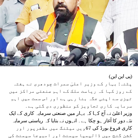
(پی این این)
پٹنہ: بہار کے وزیر اعلیٰ سمراٹ چودھری نے ہفتہ
کے روز کہا کہ ریاست ملک کے اہم صنعتی مراکز میں
تیزی سے اپنی جگہ بنا رہی ہے اور اس سمت میں اہم
سرمایہ کاری تجاویز کو منظوری دی گئی ہے۔
وزیر اعلیٰ نے آج کہا کہ بہار میں صنعتی سرمایہ کاری کے ایک
نئے دور کا آغاز ہو چکا ہے۔ انہوں نے بتایا کہ ریاستی سرمایہ
کاری فروغ بورڈ کی 67ویں میٹنگ میں مظفرپور اور
کشن گنج میں ڈالیمیا سیمنٹ اور امبوجا سیمنٹ کی