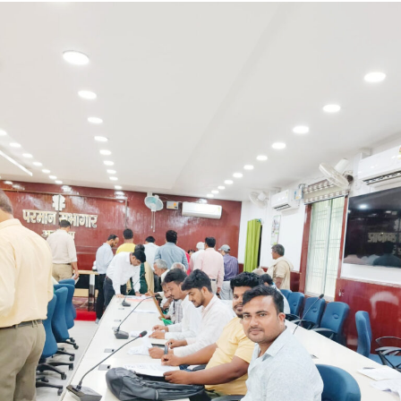
میں بنگلورو نہیں بن سکتا، تاہم میری جیت کے بعد
اس اسمبلی حلقے میں واضح اور مثبت تبدیلی ضرور
نظر آئے گی۔‘‘وہیں پرشانت کشور نے آج بھارتیہ
جنتا پارٹی (بی جے پی) کی اعلیٰ قیادت سے بہار کے
لیے ایک “اہل، ایماندار اور ترقی پسند” شخص کو
وزیر اعلیٰ مقرر کرنے کی اپیل کی۔ مسٹر کشور نے
دعویٰ کیا کہ بانکی پور اسمبلی ضمنی انتخاب کے
نتائج نے ریاست کی قیادت میں تبدیلی کے لیے عوام
کی خواہش کو واضح کر دیا ہے۔
انہوں نے بانکی پور ضمنی انتخاب میں جیت کی طرف بڑھتے
ہوئے گنتی مرکز کے باہر نامہ نگاروں سے بات چیت کرتے ہوئے
کہا کہ عوام نے نیشنل ڈیموکریٹک الائنس (این ڈی اے) کو 202
ایم ایل ایز کا مینڈیٹ دیا تھا۔ انہوں نے کہا کہ اب بی جے پی کی
ذمہ داری ہے کہ وہ بہار کی قیادت کسی ایسے شخص کے
سپرد کرے جس کا عکس بے داغ ہو اور جو تعلیم، روزگار اور گڈ
گورننس کو یقینی بنانے کے ساتھ ساتھ ہجرت (مائگریشن) کو
روک سکے۔
مسٹر کشور نے کہا کہ بہار کو ایک ایسے اچھے اور اہل وزیر
اعلیٰ کی ضرورت ہے جو معیاری تعلیم فراہم کرے، روزگار کے