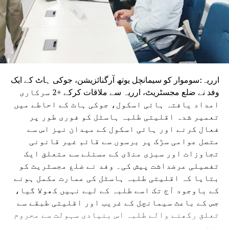
مواقع پیدا کرے اور بہاریوں کے وقار کو بحال کرے۔انہوں نے
کسی متبادل لیڈر کا نام لیے بغیر کہا کہ ان کی مخالفت کسی
فرد یا پارٹی سے نہیں بلکہ’’کمزور قیادت‘‘سے ہے۔ وزیر اعلیٰ
مسٹر چودھری کا نام لیے بغیر ان کی طرف اشارہ کرتے ہوئے
انہوں نے الزام لگایا کہ ان سے لوگ اچھی طرح واقف ہیں اور
اگر ایسی ہی قیادت برقرار رہی تو بہار کی ترقی پر برا اثر پڑے
ارریہ:سوموار کو سیمانچل یوتھ آرگنائزیشن، جوکی ہاٹ کے ایک
گا۔
وفد نے ضلع مجسٹریٹ، ارریہ سے ملاقات کرکے +2 سرکاری
امداد یافتہ ہائی اسکول، جوکی ہاٹ کے احاطے میں
تعمیر شدہ اقلیتی طلبہ ہاسٹل کو فوری طور پر
فعال کرنے اور ہائی اسکول کے میدان نیز اس سے
متصل عوامی سڑک پر برسوں سے قائم غیر قانونی
تجاوزات اور سبزی منڈی کے مسئلے سے متعلق ایک
تفصیلی عرضداشت پیش کی۔ وفد نے ضلع مجسٹریٹ کو
بتایا کہ اقلیتی طلبہ ہاسٹل کی عمارت مکمل ہونے
کے باوجود آج تک اسے طلبہ کے لیے نہیں کھولا گیا،
جس کے باعث سیمانچل کے غریب اور اقلیتی طبقے سے
تعلق رکھنے والے طلبہ اس بنیادی سہولت سے محروم
ہیں۔