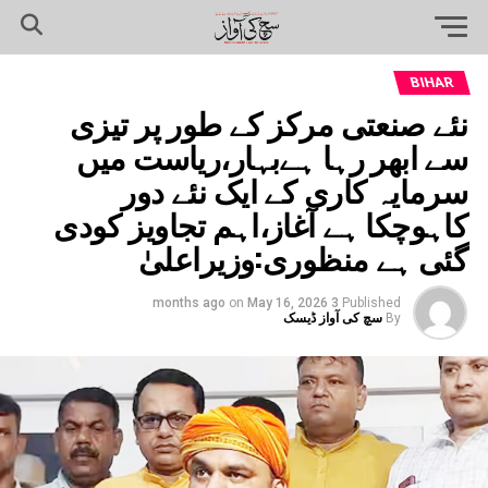
BIHAR
نئے صنعتی مرکز کے طور پر تیزی
سے ابھر رہا ہےبہار،ریاست میں
سرمایہ کاری کے ایک نئے دور
کاہوچکا ہے آغاز،اہم تجاویز کودی
گئی ہے منظوری:وزیراعلیٰ
on
May 16, 2026
3 months ago
Published
By
سچ کی آواز ڈیسک