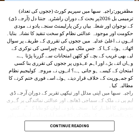
ریاست کے مختلف سیلاب سے متاثرہ اضلاع کی
صورتحال کالیا جائزہ،سیلاب اور خشک سالی سے
مظفرپور:راجیہ سبھا میں سپریم کورٹ (ججوں کی تعداد)
نمٹنے کے تمام انتظامات وقت سے پہلے اور
ترمیمی بل 2026پر بحث کے دوران راشٹریہ جنتا دل (آرجے ڈی)
معیاری طریقے سے مکمل کرنے کی دی ہدایت
کے نوجوان اور شعلہ بیاں رکن پارلیمنٹ سنجے یادو نے مودی
حکومت اور موجودہ عدالتی نظام کو سخت تنقید کا نشانہ بنایا۔
انہوں نے اعلیٰ عدلیہ میں ججوں کی تقرری کے طریقے پر سوال
اٹھاتے ہوئے کہا کہ جس ملک میں ایک چپراسی کی نوکری کے
لیے بھی غریب کے بچے کو کٹھن امتحانات سے گزرنا پڑتا ہے،
وہاں اتنے بڑے اور اہم عہدوں پر ججوں کی تقرری بنا کسی
امتحان کے کیسے ہو جاتی ہے؟ انہوں نے مروجہ کولیجیم نظام
کو جمہوریت کے خلاف قرار دیتے ہوئے اسے فوری ختم کرنے کا
مطالبہ کیا۔
راجیہ سبھا میں اپنی مدلل اور تیکھی تقریر کے دوران آرجے ڈی
ایم پی نے ملک کے سماجی ڈھانچے اور عدالتی نمائندگی پر گہری
تشویش کا اظہار کیا۔ سنجے یادو نے ایوان کو بتایا کہ “یہ کتنی
بڑی ناانصافی ہے کہ ملک کی 85 فیصد آبادی دلت، آدیواسی اور
پسماندہ طبقات (او بی سی ایس سی ٹی) پر مشتمل ہے، لیکن
CONTINUE READING
جب ہم اعلیٰ عدلیہ (ہائی کورٹس اور سپریم کورٹ) کی طرف
دیکھتے ہیں تو وہاں ان مظلوم طبقات کے ججوں کی تعداد ایک