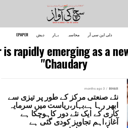
دلی این سی آر
محاسبہ
بہار
دیش
EPAPER
r is rapidly emerging as a ne
Chaudary"
3 months ago
BIHAR
نئے صنعتی مرکز کے طور پر تیزی سے
ابھر رہا ہےبہار،ریاست میں سرمایہ
کاری کے ایک نئے دور کاہوچکا ہے
آغاز،اہم تجاویز کودی گئی ہے