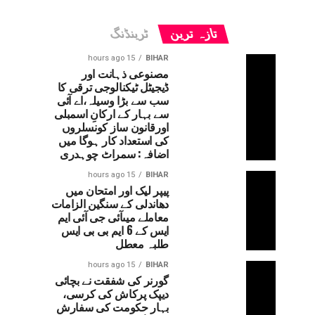
تازہ ترین
ٹرینڈنگ
15 hours ago
BIHAR
مصنوعی ذہانت اور
ڈیجیٹل ٹیکنالوجی ترقی کا
سب سے بڑا وسیلہ،اے آئی
سے بہار کے ارکانِ اسمبلی
اورقانون ساز کونسلروں
کی استعداد کار ہوگا میں
اضافہ: سمراٹ چوہدری
15 hours ago
BIHAR
پیپر لیک اور امتحان میں
دھاندلی کے سنگین الزامات
معاملے میںآئی جی آئی ایم
ایس کے 6 ایم بی بی ایس
طلبہ معطل
15 hours ago
BIHAR
گورنر کی شفقت نے بچائی
دیپک پرکاش کی کرسی،
بہار حکومت کی سفارش