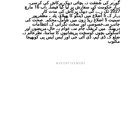
گورنر کی شفقت نے بچائی دیپک پرکاش کی کرسی،
بہار حکومت کی سفارش پر لیا گیا فیصلہ،اب 16 مارچ
2027 تک رہے گی دیپک پرکاش کی مدت کار
بہار کے 5 اضلاع میں ڈینگو کا پھیلاؤ، پٹنہ، مظفرپور
سمیت 5 اضلاع ریڈ زون میں شامل،محکمہ صحت کی
جانب سےخصوصی اور سخت نگرانی کے انتظامات
دربھنگہ میں ٹریفک جام سے عوام بے حال،مریضوں اور
اسکولی بچوں کوسخت پریشانیوں کا سامنا، نظرعالم نے
ضلع کے ڈی ایم، ڈی آئی جی اور ایس ایس پی کوبھیجا
مکتوب
ADVERTISEMENT