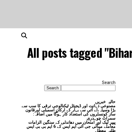
All posts tagged "Biha
Search
Search
حالیہ خبریں
مصنوعی ذہانت اور ڈیجیٹل ٹیکنالوجی ترقی کا سب سے
بڑا وسیلہ،اے آئی سے بہار کے ارکانِ اسمبلی اورقانون
ساز کونسلروں کی استعداد کار ہوگا میں اضافہ:
سمراٹ چوہدری
پیپر لیک اور امتحان میں دھاندلی کے سنگین الزامات
معاملے میںآئی جی آئی ایم ایس کے 6 ایم بی بی ایس
طلبہ معطل