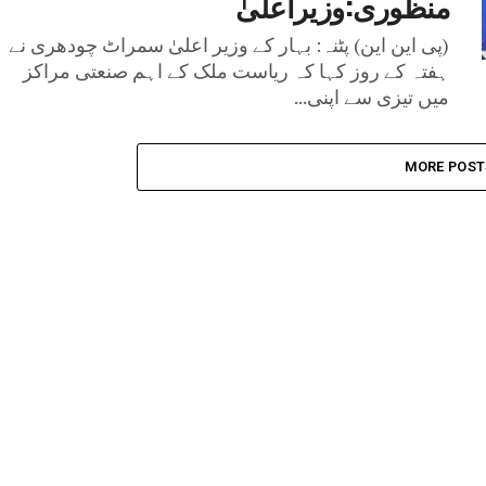
منظوری:وزیراعلیٰ
(پی این این) پٹنہ: بہار کے وزیر اعلیٰ سمراٹ چودھری نے
ہفتہ کے روز کہا کہ ریاست ملک کے اہم صنعتی مراکز
میں تیزی سے اپنی...
MORE POST