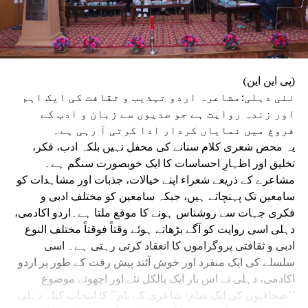
(پی این این)
نئی دہلی:مشاعرہ اردو تہذیب و ثقافت کی ایک اہم
اور زندہ روایت ہے جو صدیوں سے زبان و ادب کے
فروغ میں نمایاں کردار ادا کرتی آ رہی ہے۔
یہ محض شعری کلام سنانے کی محفل نہیں بلکہ ادب، فکر،
تخلیق اور اظہارِ احساسات کا ایک خوبصورت سنگم ہے۔
مشاعرے کے ذریعے شعراء اپنے خیالات، جذبات اور مشاہدات کو
سامعین تک پہنچاتے ہیں، جبکہ سامعین کو مختلف ادبی و
فکری جہات سے روشناس ہونے کا موقع ملتا ہے۔اردو اکادمی،
دہلی اسی روایت کو آگے بڑھاتے ہوئے وقتاً فوقتاً مختلف النوع
ادبی و ثقافتی پروگراموں کا انعقاد کرتی رہتی ہے۔ اسی
سلسلے کی ایک منفرد اور خوش آئند پیش رفت کے طور پر اردو
اکادمی، دہلی نے اس بار ایک بالکل نئے اور اچھوتے موضوع
’’صحافیوں کی ایک شام: شاعری کے نام‘‘ کا انتخاب کیا۔ دہلی