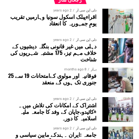
گئے ہیں۔
دلی این سی آر
2 years ago
اقراءپبلک اسکول سونیا وہارمیں تقریب
یومِ جمہوریہ کا انعقاد
دلی این سی آر
2 years ago
دہلی میں غیر قانونی بنگلہ دیشیوں کے
خلاف مہم تیز، 175 مشتبہ شہریوں کی
شناخت
بہار
8 months ago
فوقانیہ اور مولوی کےامتحانات 19 سے 25
جنوری تک ہوں گے منعقد
دلی این سی آر
2 years ago
اشتراک کے امکانات کی تلاش میں ہ
±کائیدو،جاپان کے وفد کا جامعہ ملیہ
اسلامیہ کا دورہ
دلی این سی آر
2 years ago
جامعہ :ایران ۔ہندکے مابین سیاسی و