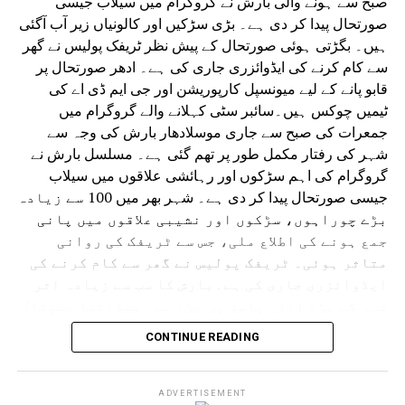
صبح سے ہونے والی بارش نے گروگرام میں سیلاب جیسی
صورتحال پیدا کر دی ہے۔ بڑی سڑکیں اور کالونیاں زیر آب آگئی
ہیں۔ بگڑتی ہوئی صورتحال کے پیش نظر ٹریفک پولیس نے گھر
سے کام کرنے کی ایڈوائزری جاری کی ہے۔ ادھر صورتحال پر
قابو پانے کے لیے میونسپل کارپوریشن اور جی ایم ڈی اے کی
ٹیمیں چوکس ہیں۔سائبر سٹی کہلانے والے گروگرام میں
جمعرات کی صبح سے جاری موسلادھار بارش کی وجہ سے
شہر کی رفتار مکمل طور پر تھم گئی ہے۔ مسلسل بارش نے
گروگرام کی اہم سڑکوں اور رہائشی علاقوں میں سیلاب
جیسی صورتحال پیدا کر دی ہے۔ شہر بھر میں 100 سے زیادہ
بڑے چوراہوں، سڑکوں اور نشیبی علاقوں میں پانی
جمع ہونے کی اطلاع ملی، جس سے ٹریفک کی روانی
متاثر ہوئی۔ ٹریفک پولیس نے گھر سے کام کرنے کی
ایڈوائزری جاری کی ہے۔بارش کا سب سے زیادہ اثر
شہر کے بڑے انڈر پاسز پر پڑا ہے۔ میڈانتا ہسپتال
سے دہلی کی طرف جانے والا انڈر پاس کئی فٹ پانی سے
CONTINUE READING
بھر گیا۔ ایک گاڑی رک گئی اور پانی بھرنے میں
پھنس گئی۔ اسی طرح سرائے الوردی ریلوے انڈر پاس
مکمل طور پر زیر آب آ گیا جس سے گاڑیوں کی
ADVERTISEMENT