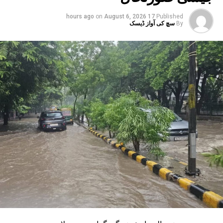
نوئیڈا کے گریٹر نوئیڈا ڈپو تک ایکوا لائن پر چلتی ہے۔ اب، اس
on
August 6, 2026
17 hours ago
Published
لائن کو پھیلانے اور میٹرو کو سیکٹر-142 سے بوٹینیکل گارڈن اور
By
سچ کی آواز ڈیسک
گریٹر نوئیڈا ڈپو سے بوڈاکی روٹس پر چلانے کے منصوبے جاری
ہیں۔ ان دونوں راستوں کو اتر پردیش کی کابینہ سے بھی
منظوری مل چکی ہے۔ مرکزی منظوری کے بعد، NMRC نے ان
دونوں راستوں پر کام شروع کرنے کے لیے تقریباً چھ ماہ قبل
ٹینڈر جاری کیا تھا۔ ٹینڈر کی آخری تاریخ میں دو بار توسیع کی
گئی۔ اب اس عمل کے لیے ایجنسی کا انتخاب کر لیا گیا ہے۔این
ایم آر سی کے عہدیداروں نے بتایا کہ دونوں راستوں پر کام
شروع کرنے کے لئے ایل این ٹی نامی ایجنسی کا انتخاب کیا گیا
ہے۔ یہ ایجنسی دونوں راستوں پر تعمیراتی کام کرے گی۔
دونوں راستوں پر سول کام کے لیے منتخب کردہ ایجنسی لارسن
اینڈ ٹوبرو (L&T) ہے۔ سول ورک کی تخمینہ لاگت 1,200 کروڑ
ہے۔اس لائن پر آٹھ اسٹیشن بنائے جائیں گے۔ ان میں
سیکٹر-38A بوٹینیکل گارڈن، سیکٹر-44، نوئیڈا آفس، سیکٹر-96،
سیکٹر-97، سیکٹر-105، سیکٹر-108، سیکٹر-93، اور پنچشیل
بوائز انٹر کالج شامل ہوں گے۔