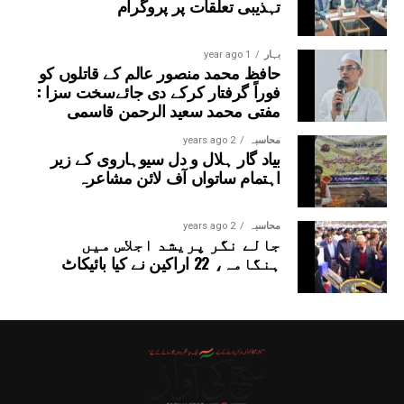
تہذیبی تعلقات پر پروگرام
بہار
1 year ago
حافظ محمد منصور عالم کے قاتلوں کو
فوراً گرفتار کرکے دی جائےسخت سزا :
مفتی محمد سعید الرحمن قاسمی
محاسبہ
2 years ago
بیاد گار ہلال و دل سیوہاروی کے زیر
اہتمام ساتواں آف لائن مشاعرہ
محاسبہ
2 years ago
جالے نگر پریشد اجلاس میں
ہنگامہ، 22 اراکین نے کیا بائیکاٹ