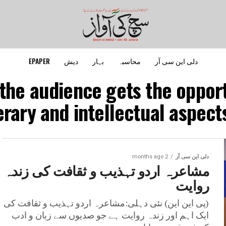
دلی این سی آر
محاسبہ
بہار
دیش
EPAPER
 the audience gets the oppor
terary and intellectual aspec
دلی این سی آر
2 months ago
مشاعرہ اردو تہذیب و ثقافت کی زندہ
روایت
(پی این این) نئی دہلی:مشاعرہ اردو تہذیب و ثقافت کی
ایک اہم اور زندہ روایت ہے جو صدیوں سے زبان و ادب