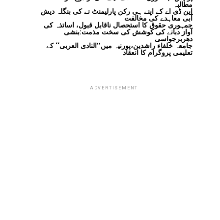
مطالبہ
این ڈی اے کے اپنے ہی رکن پارلیمنٹ نے کی بنگلہ دیش
آبی معاہدے کی مخالفت
جمہوری حقوق کا استحصال ناقابل قبول، اساتذہ کی
آواز دبانے کی کوشش کی سخت مذمت:بنشی
دھربرجواسی
جامعہ خلفاء راشدین،پورنیہ میں’’النادی العربی‘‘ کے
تعلیمی پروگرام کا انعقاد
ADVERTISEMENT