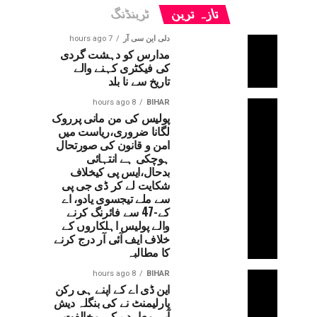
تازہ ترین
ٹرینڈنگ
دلی این سی آر
7 hours ago
مدارس کو دہشت گردی
کی فیکٹری کہنے والے
تاریخ سے نا بلد
8 hours ago
BIHAR
پولیس کی من مانی پرروک
لگانا ضروری،ریاست میں
امن و قانون کی صورتحال
ہوچکی ہے انتہائی
بدحال،ایس پی کیخلاف
شکایت لے کر ڈی جی پی
سے ملے تیجسوی یادو، اے
کے-47 سے فائرنگ کرنے
والے پولیس اہلکاروں کے
خلاف ایف آئی آر درج کرنے
کا مطالبہ
8 hours ago
BIHAR
این ڈی اے کے اپنے ہی رکن
پارلیمنٹ نے کی بنگلہ دیش
آبی معاہدے کی مخالفت