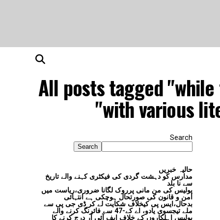
All posts tagged "while
with various li
Search
Search
حالیہ خبریں
مدارس کو دہشت گردی کی فیکٹری کہنے والے تاریخ
سے نا بلد
پولیس کی من مانی پرروک لگانا ضروری،ریاست میں
امن و قانون کی صورتحال ہوچکی ہے انتہائی
بدحال،ایس پی کیخلاف شکایت لے کر ڈی جی پی سے
ملے تیجسوی یادو، اے کے-47 سے فائرنگ کرنے والے
پولیس اہلکاروں کے خلاف ایف آئی آر درج کرنے کا