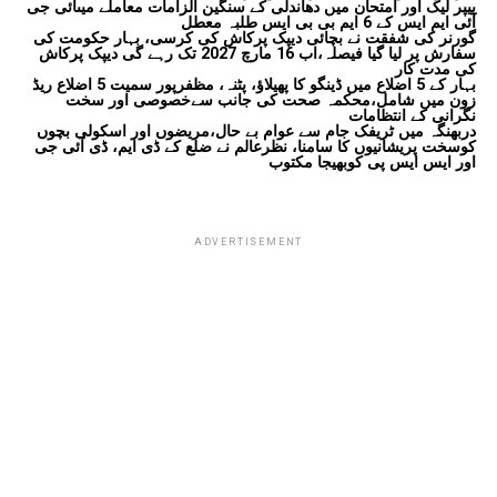
پیپر لیک اور امتحان میں دھاندلی کے سنگین الزامات معاملے میںآئی جی
آئی ایم ایس کے 6 ایم بی بی ایس طلبہ معطل
گورنر کی شفقت نے بچائی دیپک پرکاش کی کرسی، بہار حکومت کی
سفارش پر لیا گیا فیصلہ،اب 16 مارچ 2027 تک رہے گی دیپک پرکاش
کی مدت کار
بہار کے 5 اضلاع میں ڈینگو کا پھیلاؤ، پٹنہ، مظفرپور سمیت 5 اضلاع ریڈ
زون میں شامل،محکمہ صحت کی جانب سےخصوصی اور سخت
نگرانی کے انتظامات
دربھنگہ میں ٹریفک جام سے عوام بے حال،مریضوں اور اسکولی بچوں
کوسخت پریشانیوں کا سامنا، نظرعالم نے ضلع کے ڈی ایم، ڈی آئی جی
اور ایس ایس پی کوبھیجا مکتوب
ADVERTISEMENT