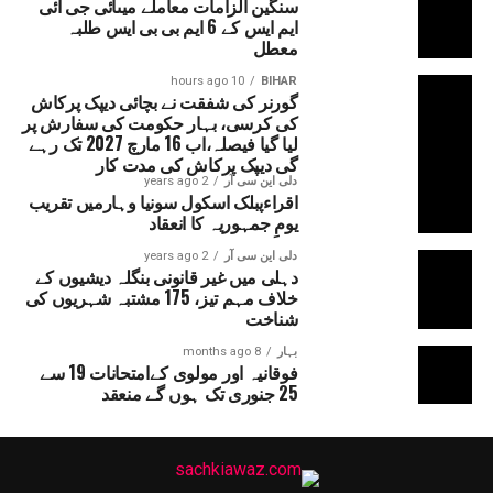
سنگین الزامات معاملے میںآئی جی آئی
ایم ایس کے 6 ایم بی بی ایس طلبہ
معطل
10 hours ago
BIHAR
گورنر کی شفقت نے بچائی دیپک پرکاش
کی کرسی، بہار حکومت کی سفارش پر
لیا گیا فیصلہ،اب 16 مارچ 2027 تک رہے
گی دیپک پرکاش کی مدت کار
دلی این سی آر
2 years ago
اقراءپبلک اسکول سونیا وہارمیں تقریب
یومِ جمہوریہ کا انعقاد
دلی این سی آر
2 years ago
دہلی میں غیر قانونی بنگلہ دیشیوں کے
خلاف مہم تیز، 175 مشتبہ شہریوں کی
شناخت
بہار
8 months ago
فوقانیہ اور مولوی کےامتحانات 19 سے
25 جنوری تک ہوں گے منعقد