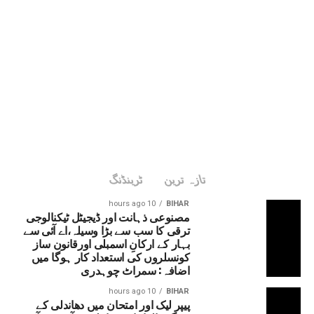
تازہ ترین
ٹرینڈنگ
10 hours ago
BIHAR
مصنوعی ذہانت اور ڈیجیٹل ٹیکنالوجی
ترقی کا سب سے بڑا وسیلہ،اے آئی سے
بہار کے ارکانِ اسمبلی اورقانون ساز
کونسلروں کی استعداد کار ہوگا میں
اضافہ: سمراٹ چوہدری
10 hours ago
BIHAR
پیپر لیک اور امتحان میں دھاندلی کے