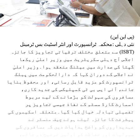
(پی این این)
نئی دہلی :محکمہ ٹرانسپورٹ اور انٹر اسٹیٹ بس ٹرمینل
(ISBT) سے متعلق مختلف ترقیاتی تجاویز کا جائزہ
اجلاس آج دہلی سکریٹریٹ میں وزیر اعلیٰ ریکھا
گپتا کی صدارت میں میٹنگ منعقد ہوا۔وزیر اعلیٰ
نے اجلاس کے دوران کہا کہ دارالحکومت میں پبلک
ٹرانسپورٹ کو مزید قابل رسائی، اور محفوظ بنایا
جائے، آئی ایس بی ٹی کمپلیکس کی جدید کاری،
مسافروں کی سہولت کو بڑھانے کے لیے مربوط
اسمارٹ کارڈ سسٹم کے نفاذ جیسی تجاویز پر
تفصیلی تبادلہ خیال کیا گیا۔متعلقہ اسکیموں کی
پیشرفت کا جائزہ لیتے ہوئے چیف منسٹر نے
عہدیداروں کو واضح ہدایات دیں کہ مسافروں کی
سہولیات اور حفاظت کو اولین ترجیح دی جائے،