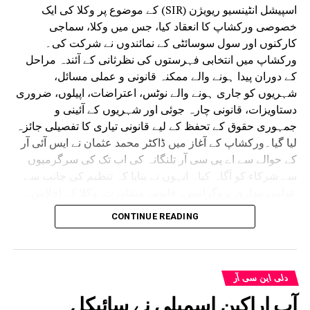
اسپیشل انٹینسیو ریویژن (SIR) کے موضوع پر وکلا کی ایک
خصوصی ورکشاپ کا انعقاد کیا، جس میں وکلا، سماجی
کارکنوں اور سول سوسائٹی کے نمائندوں نے شرکت کی۔
ورکشاپ میں انتخابی فہرستوں کی نظرثانی کے آئندہ مراحل
کے دوران پیدا ہونے والے ممکنہ قانونی و عملی مسائل،
شہریوں کو جاری ہونے والے نوٹس، اعتراضات، اپیلوں، ضروری
دستاویزات، قانونی چارہ جوئی اور شہریوں کے آئینی و
جمہوری حقوق کے تحفظ کے لیے قانونی تیاری کا تفصیلی جائزہ
لیا گیا۔ورکشاپ کے آغاز میں ڈاکٹر محمد عثمان نے ایس آئی آر
کے حوالے سے اے پی سی آر تلنگانہ کی اب تک کی سرگرمیوں
سے شرکاء کو آگاہ کیا۔ انہوں نے بتایا کہ تنظیم کی جانب سے
عوامی بیداری پروگرامس، قانونی مشاورت، وکلا کے اجلاس،
رضاکاروں کی شمولیت، ضلعی سطح پر کوارڈی نیشن اور دیگر
CONTINUE READING
ضروری اقدامات کے ذریعے شہریوں کی معاونت کی تیاری کی
جا رہی ہے۔ انہوں نے اس امر پر زور دیا کہ نوٹس جاری ہونے
کے بعد ردعمل ظاہر کرنے کے بجائے پہلے ہی سے قانونی اور
انتظامی تیاری مکمل کی جانی چاہیے، تاکہ شہری اپنے حقوق،
دلی این سی آر
متعلقہ طریقۂ کار اور دستیاب قانونی معاونت سے بروقت
آپ اراکین اسمبلی نے سائیکل
استفادہ حاصل کرسکیں۔