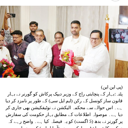
نوٹسوں پر موصول ہونے والے جوابات کا جائزہ لے کر اپنی
رپورٹ تیار کرے گی۔ دوسری کمیٹی بدعنوانی اور بے ضابطگی
سے پاک امتحانات کے انعقاد کے لیے رہنما اصول مرتب کرے گی،
جبکہ تیسری کمیٹی پورے امتحانی نظام اور اس کے طریقۂ کار
کا تفصیلی مطالعہ کرے گی۔
(پی این این)
پٹنہ:بہار کے پنچایتی راج کے وزیر دیپک پرکاش کو گورنر نے بہار
قانون ساز کونسل کے رکن (ایم ایل سی) کے طور پر نامزد کر دیا
ہے۔ اس حوالے سے محکمہ الیکشن نے نوٹیفکیشن بھی جاری کر
دیا ہے۔ موصولہ اطلاعات کے مطابق بہار حکومت کی سفارش
پر گورنر نے بدھ (5 اگست) کو یہ فیصلہ کیا ہے۔ واضح رہے کہ
دیپک پرکاش راشٹریہ لوک مورچہ (آر ایل ایم) کے صدر اور