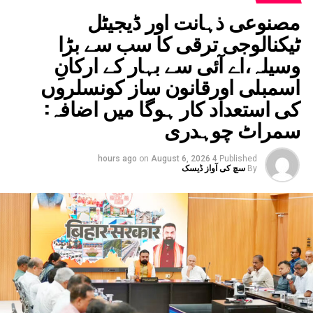
مصنوعی ذہانت اور ڈیجیٹل
ٹیکنالوجی ترقی کا سب سے بڑا
وسیلہ،اے آئی سے بہار کے ارکانِ
اسمبلی اورقانون ساز کونسلروں
کی استعداد کار ہوگا میں اضافہ:
سمراٹ چوہدری
on
August 6, 2026
4 hours ago
Published
By
سچ کی آواز ڈیسک