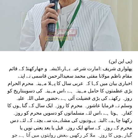
(پی این این)
پھلواری شریف :امارت شرعیہ بہار،اڈیشہ و جھارکھنڈ کے قائم
مقام ناظم مولانا مفتی محمد سعیدالرحمن قاسمی نے اپنے
اخباری بیان میں کہا کہ عربی سال کا پہلا مہینہ محرم الحرام
بڑی عظمتوں کا حامل مہینہ ہے ،اس مہینہ کی دسویںتاریخ کو
روزہ رکھنے کی بڑی فضیلت آئی ہے ،حضور صلی اللہ علیہ
وسلم نے فرمایا عاشورہ محرم کا روزہ ایک سال کے گناہوں کا
کفارہ ہوتا ہے ،اس لئے مسلمانوں کو دسویں محرم کو روزہ
رکھنا چاہیے ؛البتہ یہودیوں کی مشابہت سے بچنے کے لئے دس
محرم کے روزہ کے ساتھ ایک روزہ قبل یا بعد یعنی نویں یا
گیارہویں کا روزہ ملا کر رکھیں ،بعض روایتوں میں آتا ہے جو