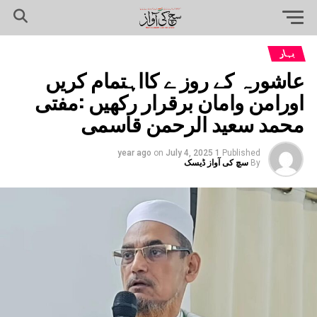
بہار
عاشورہ کے روز ے کااہتمام کریں
اورامن وامان برقرار رکھیں :مفتی
محمد سعید الرحمن قاسمی
on
July 4, 2025
1 year ago
Published
By
سچ کی آواز ڈیسک