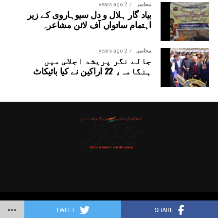
محاسبہ
2 years ago
بیاد گار ہلال و دل سیوہاروی کے زیر
اہتمام ساتواں آف لائن مشاعرہ
محاسبہ
2 years ago
جالے نگر پریشد اجلاس میں
ہنگامہ، 22 اراکین نے کیا بائیکاٹ
Copyright © 2025 Probitas News Network
TWEET
SHARE