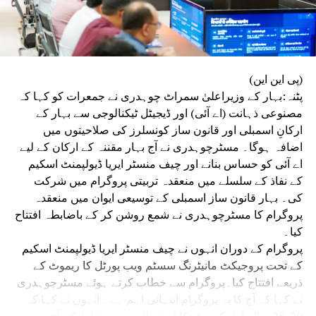
(پی این این)
پٹنہ:بہار کے وزیراعلیٰ سمراٹ چوہدری نے جمعرات کو کہا کہ
مصنوعی ذہانت (اے آئی) اور ڈیجیٹل ٹیکنالوجی سے بہار کے
ارکانِ اسمبلی اور قانون ساز کونسلرز کی صلاحیتوں میں
اضافہ ہوگا۔ مسٹرچوہدری نے آج بہار مقننہ کے ارکان کے لیے
اے آئی کو حساس بنانے اور چیف منسٹر ایریا ڈیولپمنٹ اسکیم
کے نفاذ کے سلسلے میں منعقدہ تربیتی پروگرام میں شرکت
کی۔ بہار قانون ساز اسمبلی کے توسیعی ایوان میں منعقدہ
پروگرام کا مسٹرچوہدری نے شمع روشن کر کے باضابطہ افتتاح
کیا۔
پروگرام کے دوران انہوں نے چیف منسٹر ایریا ڈیولپمنٹ اسکیم
کے تحت پروجیکٹ مانیٹرنگ سسٹم ویب پورٹل کا ریموٹ کے
ذریعے افتتاح کیا۔پروگرام سے خطاب کرتے ہوئے مسٹرچوہدری
نے کہا کہ آج کا یہ پروگرام انتہائی اہم ہے۔ انہوں نے کہا کہ