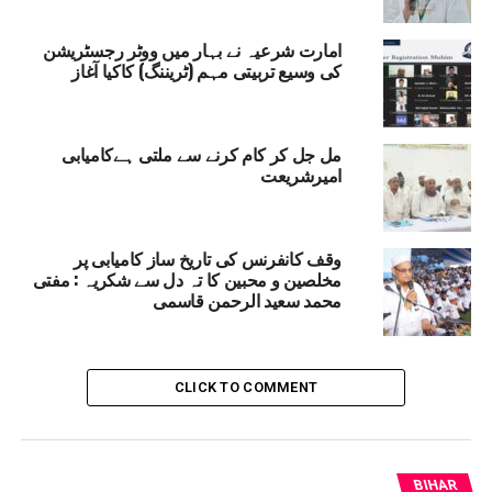
لگا کرخراب کرتے ہیں ،ان پر پہلے سے لگام لگائیں اورامن
امارت شرعیہ نے بہار میں ووٹر رجسٹریشن
وامان قائم رکھنے میں انتظامیہ کی مدد کریں۔
کی وسیع تربیتی مہم (ٹریننگ) کاکیا آغاز
EMIRATE SHARIA
ASHURA
RELATED TOPICS:
MUFTI MUHAMMAD SAEED-UR-REHMAN QASMI
PHULWARI SHARIF NEWS
مل جل کر کام کرنے سے ملتی ہےکامیابی
امیرشریعت
UP NEX
قلیتی طلباء کوکرائی جائے گی فری آن لائن کوچنگ :روی
رکاش
وقف کانفرنس کی تاریخ ساز کامیابی پر
DON'T MISS
مخلصین و محبین کا تہ دل سے شکریہ : مفتی
AISA کابہار میں ڈومیسائل پالیسی نافذ کرنے کامطالبہ
محمد سعید الرحمن قاسمی
CLICK TO COMMENT
BIHAR