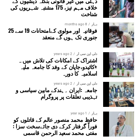
دہلی میں غیر قانونی بنگلہ دیشیوں کے
خلاف مہم تیز، 175 مشتبہ شہریوں کی
شناخت
بہار
8 months ago
فوقانیہ اور مولوی کےامتحانات 19 سے 25
جنوری تک ہوں گے منعقد
دلی این سی آر
2 years ago
اشتراک کے امکانات کی تلاش میں ہ
±کائیدو،جاپان کے وفد کا جامعہ ملیہ
اسلامیہ کا دورہ
دلی این سی آر
2 years ago
جامعہ :ایران ۔ہندکے مابین سیاسی و
تہذیبی تعلقات پر پروگرام
بہار
1 year ago
حافظ محمد منصور عالم کے قاتلوں کو
فوراً گرفتار کرکے دی جائےسخت سزا :
مفتی محمد سعید الرحمن قاسمی