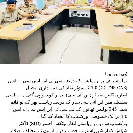
(پی این این)
بہار شریف:بہار پولیس کے ذریعے سی ٹی این ایس سی اے ایس
(CCTNS CAS) 1.0 کے مؤثر نفاذ کی ذمہ داری نیشنل
انفارمیٹکس سینٹر (این آئی سی)، بہار کو سونپی گئی ہے۔ اسی
سلسلے میں این آئی سی بہار کے ذریعے ریاست بھر کے نو قائم
شدہ 343 پولیس تھانوں کے لیے سی ٹی این ایس سی اے ایس
1.0 پر ایک خصوصی ورکشاپ کا انعقاد کیا گیا۔
ورکشاپ سے بہار ریاستی انفارمیٹکس افسر (SIO) ڈاکٹر
شیلش کمار شریواستو نے خطاب کیا۔ انہوں نے مختلف اضلاع