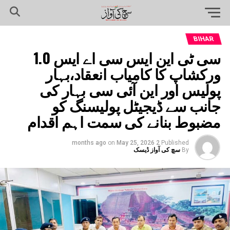
BIHAR
سی ٹی این ایس سی اے ایس 1.0
ورکشاپ کا کامیاب انعقاد،بہار
پولیس اور این آئی سی بہار کی
جانب سے ڈیجیٹل پولیسنگ کو
مضبوط بنانے کی سمت اہم اقدام
on
May 25, 2026
2 months ago
Published
By
سچ کی آواز ڈیسک