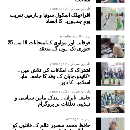
دلی این سی آر
2 years ago
اقراءپبلک اسکول سونیا وہارمیں تقریب
یومِ جمہوریہ کا انعقاد
بہار
8 months ago
فوقانیہ اور مولوی کےامتحانات 19 سے 25
جنوری تک ہوں گے منعقد
دلی این سی آر
2 years ago
اشتراک کے امکانات کی تلاش میں ہ
±کائیدو،جاپان کے وفد کا جامعہ ملیہ
اسلامیہ کا دورہ
دلی این سی آر
2 years ago
جامعہ :ایران ۔ہندکے مابین سیاسی و
تہذیبی تعلقات پر پروگرام
بہار
1 year ago
حافظ محمد منصور عالم کے قاتلوں کو