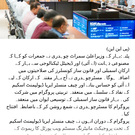
(پی این این)
پٹنہ:بہار کے وزیراعلیٰ سمراٹ چوہدری نے جمعرات کو کہا کہ
مصنوعی ذہانت (اے آئی) اور ڈیجیٹل ٹیکنالوجی سے بہار کے
ارکانِ اسمبلی اور قانون ساز کونسلرز کی صلاحیتوں میں
اضافہ ہوگا۔ مسٹرچوہدری نے آج بہار مقننہ کے ارکان کے لیے
اے آئی کو حساس بنانے اور چیف منسٹر ایریا ڈیولپمنٹ اسکیم
کے نفاذ کے سلسلے میں منعقدہ تربیتی پروگرام میں شرکت
کی۔ بہار قانون ساز اسمبلی کے توسیعی ایوان میں منعقدہ
پروگرام کا مسٹرچوہدری نے شمع روشن کر کے باضابطہ افتتاح
کیا۔
پروگرام کے دوران انہوں نے چیف منسٹر ایریا ڈیولپمنٹ اسکیم
کے تحت پروجیکٹ مانیٹرنگ سسٹم ویب پورٹل کا ریموٹ کے