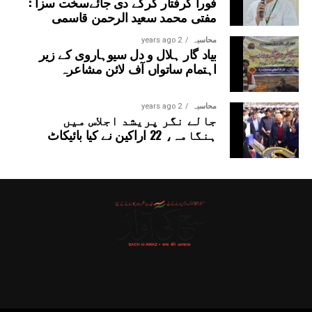
فوراً گرفتار کرکے دی جائےسخت سزا :
مفتی محمد سعید الرحمن قاسمی
محاسبہ
2 years ago
بیاد گار ہلال و دل سیوہاروی کے زیر
اہتمام ساتواں آف لائن مشاعرہ
محاسبہ
2 years ago
جالے نگر پریشد اجلاس میں
ہنگامہ، 22 اراکین نے کیا بائیکاٹ