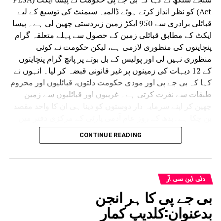
Act) کو نظر انداز کرتے ہوئے ڈالمیہ سیمنٹ کی توسیع کے لیے
قبائلی برادری سے 950 ایکڑ زمین زبردستی چھین لی ہے۔ پیسا
ایکٹ کے مطابق قبائلی زمین کے حصول سے پہلے متعلقہ گرام
پنچایتوں کی منظوری لازمی ہے، لیکن حکومت نے کوئی
منظوری نہیں لی اور پولیس کے بل بوتے پر پانچ گرام پنچایتوں
کے 12 دیہات کی زمینوں پر غیر قانونی قبضہ کر لیا۔ انہوں نے
کہا کہ بی جے پی اور مودی حکومت دلتوں، قبائلیوں اور محروم
طبقات سے نفرت کرتی ہے۔ غریبوں اور قبائلیوں سے زمین
چھین کر اپنے سرمایہ دار دوستوں کو دینا ہی ان کا واحد مقصد
بن چکا ہے۔بدھ کے روز عام آدمی پارٹی کے مرکزی دفتر میں
پریس کانفرنس سے خطاب کرتے ہوئے سنجے سنگھ نے کہا کہ
CONTINUE READING
پورے ملک میں کسانوں، قبائلیوں، دلتوں اور محروم طبقات کی
زمینیں مناسب معاوضے کے بغیر زبردستی حاصل کرنا اور
پولیس کے ذریعے انہیں بے دخل کرنا بی جے پی اور مودی
حکومت کی پہچان بن چکا ہے۔ جہاں بھی بی جے پی کی ڈبل
دلی این سی آر
انجن یا سنگل انجن حکومت ہے، وہاں اس کا ایک ہی مقصد ہے
بی جے پی کا ہر انجن
کہ کسی بھی طرح سرمایہ داروں کے لیے زمین پر قبضہ کرایا
بدعنوان:کلدیپ کمار
جائے، خواہ اس کے لیے گولی چلانی پڑے یا لاٹھی۔ انہوں نے کہا