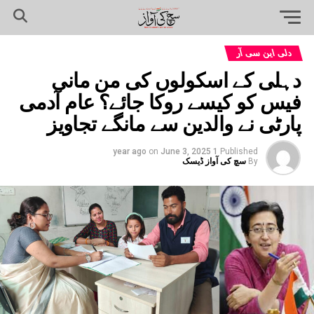
دلی این سی آر
دہلی کے اسکولوں کی من مانی
فیس کو کیسے روکا جائے؟ عام آدمی
پارٹی نے والدین سے مانگے تجاویز
on
June 3, 2025
1 year ago
Published
By
سچ کی آواز ڈیسک