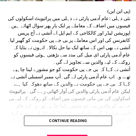
(پی این این)
نئی دہلی :عام آدمی پارٹی نے دہلی میں پرائیویٹ اسکولوں کی
فیسوں میں اضافے کے معاملے پر ایک بار پھر سوال اٹھائے ہیں۔
اپوزیشن لیڈر اور کالکاجی کے ایم ایل اے آتشی نے آج پریس
کانفرنس کی اور اس معاملے پر بی جے پی حکومت کو گھیر لیا۔
آتشی نے بھی اس کے ساتھ ایک نیا حل نکالا۔ انہوں نے بتایا کہ
عام آدمی پارٹی ای میل کی مدد سے بڑھتی ہوئی فیسوں کو
روکنے کے لیے والدین سے تجاویز لے گی۔
آتشی نے کہا کہ بی جے پی حکومت کو جو مشورے لینا چاہیے
تھے، وہ اب عام آدمی پارٹی لے گی۔آپ ممبر اسمبلی آتشی نے
کہا کہ بی جے پی حکومت نے والدین کے ساتھ دھوکہ کیا ہے،
لیکن عام آدمی پارٹی والدین کی آواز اٹھاتی رہے گی۔ پرائیویٹ
اسکولوں کی من مانی فیسوں میں اضافے کو روکنے کے لیے بی
جے پی کو والدین سے جو مشورے لینا چاہیے تھے وہ اب عام
آدمی پارٹی لے گی۔عام آدمی پارٹی کے ایم ایل اے نے مزید کہا
کہ کوئی بھی والدین، کارکن جو فیس میں اضافے کو روکنے کے
CONTINUE READING
قانون پر تجاویز دینا چاہتے ہیں یا AAP قانون ساز پارٹی
سے ملنا چاہتے ہیں انہیں اس پر ای میل بھیجنا