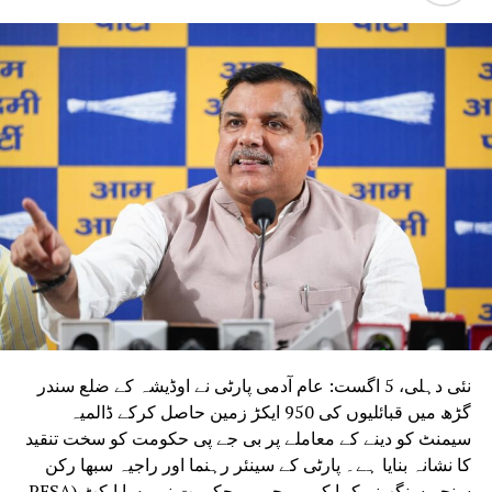
ATISHI
AAM AADMI PARTY
RELATED TOPICS:
DELHI SCHOOLS
UP NEX
دہلی میں کورونا سے 22 سالہ لڑکی کی موت ،کیسز 480
ے تجاوز
DON'T MISS
خواتین کی آواز کو دبا نہیں پائے گی بی جے پی:ساریکا
چودھری
نئی دہلی، 5 اگست: عام آدمی پارٹی نے اوڈیشہ کے ضلع سندر
گڑھ میں قبائلیوں کی 950 ایکڑ زمین حاصل کرکے ڈالمیہ
سیمنٹ کو دینے کے معاملے پر بی جے پی حکومت کو سخت تنقید
کا نشانہ بنایا ہے۔ پارٹی کے سینئر رہنما اور راجیہ سبھا رکن
سنجے سنگھ نے کہا کہ بی جے پی حکومت نے پیسا ایکٹ (PESA