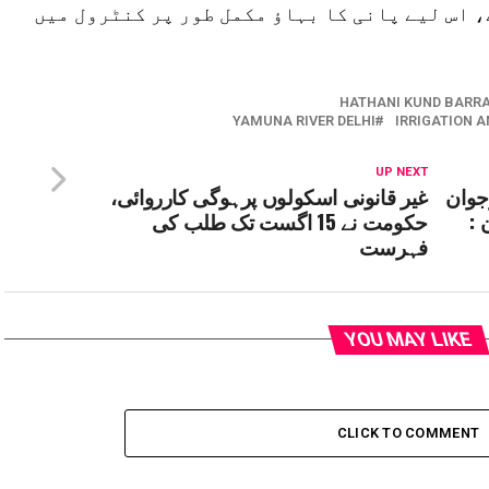
 اس لیے پانی کا بہاؤ مکمل طور پر کنٹرول میں
HATHANI KUND BARR
YAMUNA RIVER DELHI
IRRIGATION 
UP NEXT
جوان
غیر قانونی اسکولوں پرہوگی کارروائی،
 :
حکومت نے 15 اگست تک طلب کی
فہرست
YOU MAY LIKE
CLICK TO COMMENT