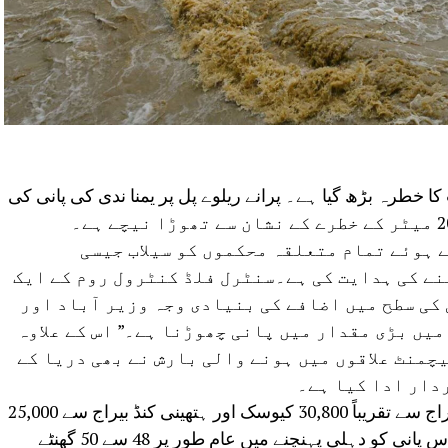
 خطرہ بڑھ گیا ہے۔ پرانے ریلوے پل پر یمنا ندی کی پانی کی
سطح 204.40 میٹر تک پہنچ گئی، جو 204.50 میٹر کے خطرے کے نشان سے تھوڑا نیچے ہے۔
 ہوئے تمام متعلقہ محکموں کو سیلاب جیسی
نے کی ہدایت کی ہے۔سنٹرل فلڈ کنٹرول روم کے ایک
کی سطح میں اضافے کی بنیادی وجہ وزیر آباد اور
یں بڑی مقدار میں پانی چھوڑنا ہے۔” اس کے علاوہ
چمنٹ علاقوں میں ہونے والی بارش نے بھی دریا کے
دار ادا کیا ہے۔
محکمہ فلڈ کنٹرول کے مطابق وزیر آباد بیراج سے تقریباً 30,800 کیوسک اور ہتھینی کنڈ بیراج سے 25,000
کیوسک پانی ہر گھنٹے چھوڑا جا رہا ہے۔ اس پانی کو دہلی پہنچنے میں عام طور پر 48 سے 50 گھنٹے