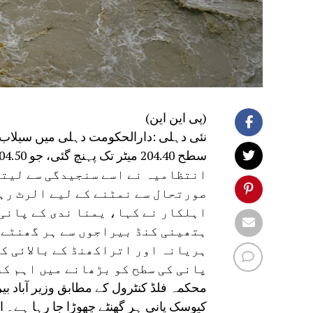
(پی این این)
نئی دہلی :دارالحکومت دہلی میں سیلاب کا
انتظامیہ نے اسے سنجیدگی سے لیتے
صورتحال سے نمٹنے کے لیے الرٹ رہ
اہلکار نے کہا، یمنا ندی کے پانی 
ہتھینی کنڈ بیراجوں سے ہر گھنٹے م
ہریانہ اور اتراکھنڈ کے بالائی کی
پانی کی سطح کو بڑھانے میں اہم کر