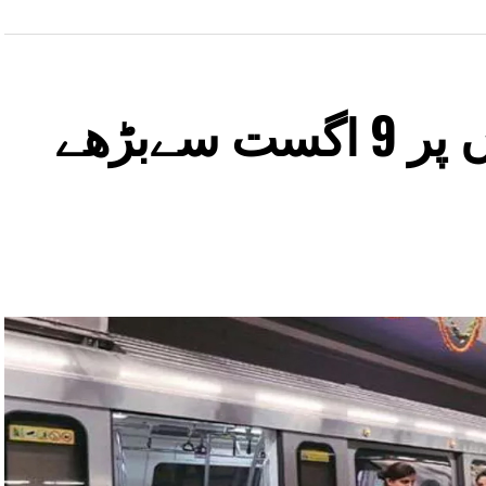
دہلی میٹرو اسٹیشنوں پر 9 اگست سےبڑھے