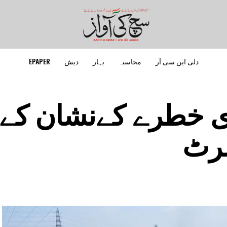
دلی این سی آر
محاسبہ
بہار
دیش
EPAPER
دی خطرے کےنشان کے
لرٹ