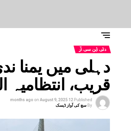
دلی این سی آر
دہلی میں یمنا ن
قریب، انتظامیہ ا
on
August 9, 2025
12 months ago
Published
By
سچ کی آواز ڈیسک