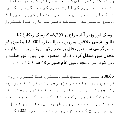
 عبور کر گئی تھی۔ اس کے بعد سے پانی کی سطح مسلسل
تعلقہ اداروں کو الرٹ جاری کر دیا گیا ہے کہ وہ
نے کے لیے احتیاطی تدابیر اختیار کریں۔ دریا کے
ں۔ضلع مجسٹریٹ ایسٹ کے دفتر سے جاری فلڈ کنٹرول
ہتھنی کنڈ بیراج پر پانی کا اخراج 24,613 کیوسک اور وزیر آباد بیراج پر 46,290 کیوسک ریکارڈ کیا
گیا۔”محکمہ آبپاشی اور فلڈ کنٹرول کے مطابق نشیبی علاقوں میں رہنے والے تقریباً 12,000 مکینوں کو
ایم سرگرمی سے صورتحال پر نظر رکھے ہوئے ہیں۔اہلکار نے
اقوں میں منتقل کرنے کے لیے منصوبے تیار ہیں۔غور طلب ہے
کہ ہتھنی کنڈ بیراج سے چھوڑے جانے والے پانی کو دہلی پہنچنے میں عام طور پر 48 سے 50 گھنٹے
2023 میں، یمنا کے پانی کی سطح بے مثال 208.66 میٹر تک پہنچ گئی۔سنٹرل فلڈ کنٹرول روم
ی سطح میں اضافے کی بڑی وجہ ہتھینی کنڈ بیراج سے
 کا چھوڑنا ہے۔آبپاشی اور فلڈ کنٹرول محکمہ کے
اسٹیٹ کے قریب ایک معائنہ کے بعد کہا، یمنا کے
ھ جاتی ہے۔ محکمہ پوری طرح سے چوکنا اور فعال
ہے۔ اس بار اہم فرق یہ ہے کہ آئی ٹی او بیراج کے تمام دروازے کھلے ہیں۔ 2023 کے