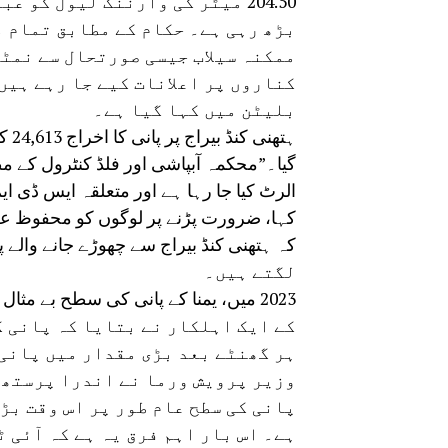
204.50 میٹر کی وارننگ لیول کو
بڑھ رہی ہے۔ حکام کے مطابق تمام م
ممکنہ سیلاب جیسی صورتحال سے نمٹ
کناروں پر اعلانات کیے جا رہے ہی
بلیٹن میں کہا گیا ہے۔
الرٹ کیا جا رہا ہے اور متعلقہ ایس ڈی 
کہا، ضرورت پڑنے پر لوگوں کو محفوظ عل
لگتے ہیں۔
کے ایک اہلکار نے بتایا کہ پانی ک
ہر گھنٹے بعد بڑی مقدار میں پانی
وزیر پرویش ورما نے اندرا پرستھ 
پانی کی سطح عام طور پر اس وقت بڑ