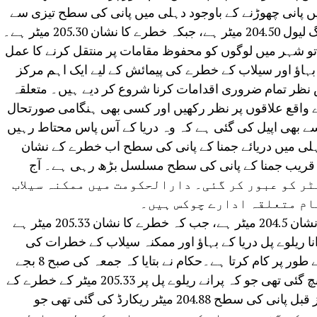
یں پانی چھوڑنے کے باوجود دہلی میں پانی کی سطح تیزی سے
بڑھ رہی ہے۔دہلی میں یمنا کے لیے وارننگ لیول 204.50 میٹر ہے، جبکہ خطرے کا نشان 205.30 میٹر ہے۔
یٹر تک پہنچ گئی تو شہر میں لوگوں کو محفوظ مقامات پر منتقل کرنے کا عمل
 بہاؤ اور سیلاب کے خطرے کی پیمائش کے لیے ایک اہم مرکز
نظر تمام ضروری اقدامات کرنا شروع کر دیے ہیں۔ متعلقہ
رے واقع علاقوں پر نظر رکھیں اور کسی بھی ہنگامی صورتحال
سے بھی اپیل کی گئی ہے کہ وہ دریا کے آس پاس محتاط رہیں
ہلی میں دریائے جمنا کے پانی کی سطح اب خطرے کے نشان
ے قریب جمنا کے پانی کی سطح مسلسل بڑھ رہی ہے۔ آج
، جمنا کی پانی کی سطح 205.33 میٹر کو عبور کر گئی۔ دارالحکومت میں ممکنہ سیلاب
ام متعلقہ ادارے چوکس ہیں۔
آپ کو بتاتے چلیں کہ دہلی کے لیے انتباہی نشان 204.5 میٹر ہے، جب کہ خطرے کا نشان 205.33 میٹر ہے
 ہے۔ پرانا ریلوے پل دریا کے بہاؤ اور ممکنہ سیلاب کے خطرات کی
نگرانی کے لیے ایک اہم مشاہداتی مقام کے طور پر کام کرتا ہے۔حکام نے بتایا کہ جمعہ کی صبح 8 بجے
یمنا کی پانی کی سطح 205.10 میٹر تک پہنچ گئی تھی جو کہ پرانے ریلوے پل پر 205.33 میٹر کے خطرے کے
نشان سے کچھ ہی فاصلے پر ہے۔ ایک روز قبل پانی کی سطح 204.88 میٹر ریکارڈ کی گئی تھی جو