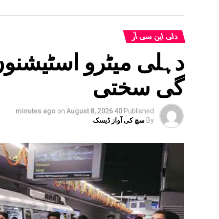
دلی این سی آر
گی سختی
on
August 8, 2026
40 minutes ago
Published
By
سچ کی آواز ڈیسک