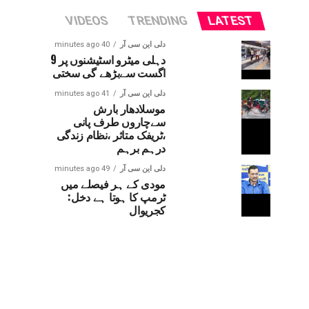
VIDEOS
TRENDING
LATEST
دلی این سی آر
40 minutes ago
دہلی میٹرو اسٹیشنوں پر 9
اگست سےبڑھے گی سختی
دلی این سی آر
41 minutes ago
موسلادھار بارش
سےچاروں طرف پانی
،ٹریفک متاثر ،نظام زندگی
درہم برہم
دلی این سی آر
49 minutes ago
مودی کے ہر فیصلے میں
ٹرمپ کا ہوتا ہے دخل:
کجریوال