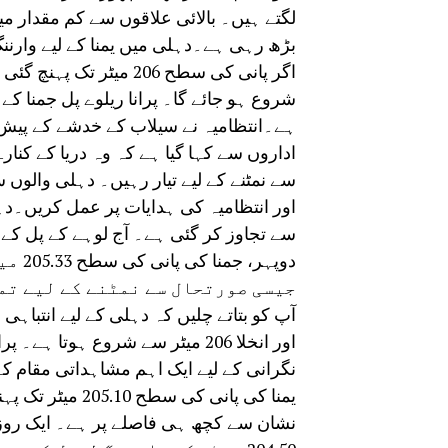
لگتے ہیں۔ بالائی علاقوں سے کم مقدار م
اگر پانی کی سطح 206 م
شروع ہو جائے گا۔ پرانا ریلوے پل جمنا کے
ہے۔انتظامیہ نے سیلاب کے خدشے کے پیش 
اداروں سے کہا گیا ہے کہ وہ دریا کے کنا
سے نمٹنے کے لیے تیار رہیں۔ دہلی والوں 
اور انتظامیہ کی ہدایات پر عمل کریں۔د
سے تجاوز کر گئی ہے۔ آج لوہے کے پل ک
دوپہر
جیسی صورتحال سے نمٹنے کے لیے تم
اور انخلا 206 میٹر سے شروع ہوتا