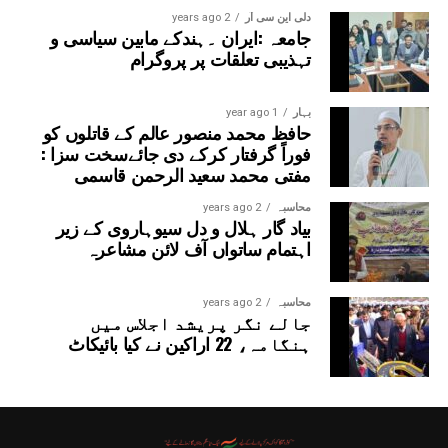
دلی این سی آر
2 years ago
جامعہ :ایران ۔ہندکے مابین سیاسی و
تہذیبی تعلقات پر پروگرام
بہار
1 year ago
حافظ محمد منصور عالم کے قاتلوں کو
فوراً گرفتار کرکے دی جائےسخت سزا :
مفتی محمد سعید الرحمن قاسمی
محاسبہ
2 years ago
بیاد گار ہلال و دل سیوہاروی کے زیر
اہتمام ساتواں آف لائن مشاعرہ
محاسبہ
2 years ago
جالے نگر پریشد اجلاس میں
ہنگامہ، 22 اراکین نے کیا بائیکاٹ