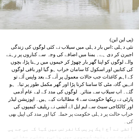
(پی این این)
نئی دہلی :اس بار دہلی میں سیلاب نے کئی لوگوں کی زندگی
اجیرن کر دی ہے۔ یمنا میں اضافے کی وجہ سے کناروں پر رہنے
والے لوگوں کو اپنا گھر بار چھوڑ کر خیموں میں رہنا پڑا، بچوں
کی کتابیں اور اسکول کا سامان خراب ہو گیا اور باقی لوگوں
کے اہم کاغذات جب حالات معمول پر آنے کے بعد واپس آئے تو
انہیں گاد، مٹی کا سامنا کرنا پڑا اور گھر مکمل طور پر تباہ ہو
گئے۔ اب سیلاب سے متاثرہ لوگوں کی مدد کے لیے عام آدمی
پارٹی نے ریکھا حکومت سے 4 مطالبات کیے ہیں۔ اپوزیشن لیڈر
اور کالکاجی سیٹ سے ایم ایل اے آتشی نے ریلیف کیمپوں کی
خراب حالت پر دہلی حکومت پر حملہ کیا اور مدد کی اپیل بھی
کی۔
آتشی نے آج ایک پریس کانفرنس میں کہا کہ بی جے پی
حکومت نے ریلیف کیمپوں میں پانی، بجلی، صفائی