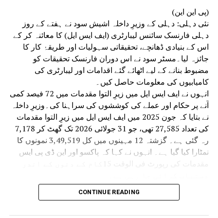
(پی این این)
نئی دہلی: دہلی کے وزیرِ داخلہ اشیش سود نے ہفتے کے روز
دہلی فارنسک سائنس لیبارٹری (ایف ایس ایل) کا معائنہ کر کے
اس کے بنیادی ڈھانچے، تحقیقاتی سہولیات اور طریقۂ کار کا
جائزہ لیا۔مسٹر سود نے اس دوران فارنسک تحقیقات کو
مضبوط بنانے کے لیے اٹھائے گئے اقدامات اور لیبارٹری کی
کامیابیوں کی معلومات حاصل کیں۔
انہوں نے ایف ایس ایل میں زیرِ التوا مقدمات میں 72 فیصد کمی
آنے پر حکام اور عملے کی کوششوں کی سراہنا کی۔وزیرِ داخلہ
نے بتایا کہ جون 2025 میں ایف ایس ایل میں زیرِ التوا مقدمات
کی تعداد 27,585 تھی، جو 31 جولائی 2026 تک گھٹ کر 7,178
رہ گئی ہے۔ گزشتہ 12 مہینوں میں کل 3,49,519 نمونوں کا
نمٹارا کیا گیا ہے۔ انہوں نے کہا کہ پاکسو اور این ڈی پی ایس
مقدمات کی رپورٹ فی الوقت 15کام کے دنوں کے اندر
دستیاب کرائی جا رہی ہے۔
نومبر 2025 سے لیبارٹری میں ہر مہینے 3,000 سے زائد
CONTINUE READING
مقدمات کی جانچ کی صلاحیت حاصل کی جا رہی ہے۔
انہوں نے کہا کہ وزیر اعظم نریندر مودی اور وزیرِ