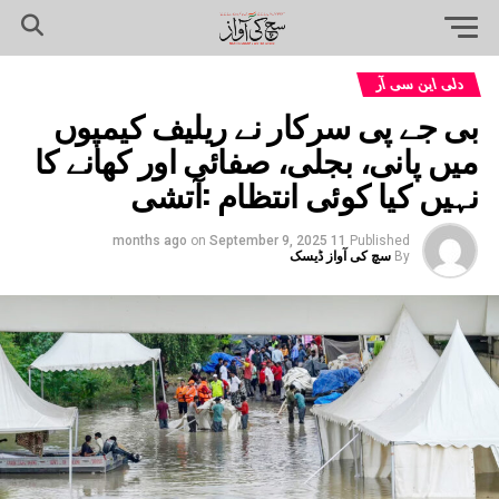
دلی این سی آر
بی جے پی سرکار نے ریلیف کیمپوں
میں پانی، بجلی، صفائی اور کھانے کا
نہیں کیا کوئی انتظام :آتشی
on
September 9, 2025
11 months ago
Published
By
سچ کی آواز ڈیسک