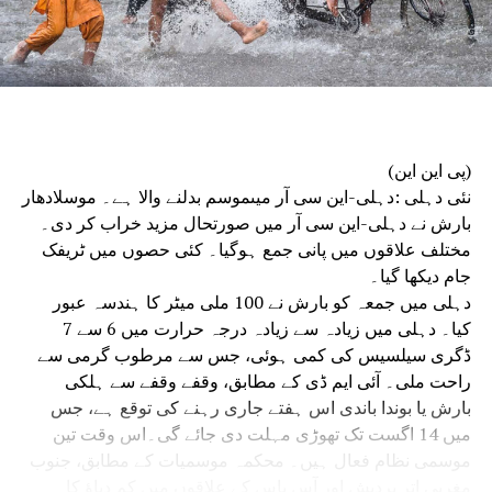
اتراکھنڈ، بہار، راجستھان، جموں و کشمیر اور چندی گڑھ کے
سینئر پولیس افسران نے شرکت کی۔
دہلی پولیس ہیڈکوارٹر میں منعقدہ میٹنگ میں مرکزی انٹیلی
جنس اور نافذ کرنے والے اداروں کے سینئر افسران نے بھی
شرکت کی۔حکام نے بتایا کہ میٹنگ میں قانون نافذ کرنے والے
اداروں کے درمیان بہتر ہم آہنگی کے ذریعے یوم آزادی کی
(پی این این)
تقریبات کو ہموار اور واقعات سے پاک کرنے کو یقینی بنانے پر
نئی دہلی :دہلی-این سی آر میںموسم بدلنے والا ہے۔ موسلادھار
زور دیا گیا۔
بارش نے دہلی-این سی آر میں صورتحال مزید خراب کر دی۔
مختلف علاقوں میں پانی جمع ہوگیا۔ کئی حصوں میں ٹریفک
جام دیکھا گیا۔
دہلی میں جمعہ کو بارش نے 100 ملی میٹر کا ہندسہ عبور
کیا۔ دہلی میں زیادہ سے زیادہ درجہ حرارت میں 6 سے 7
ڈگری سیلسیس کی کمی ہوئی، جس سے مرطوب گرمی سے
راحت ملی۔ آئی ایم ڈی کے مطابق، وقفے وقفے سے ہلکی
بارش یا بوندا باندی اس ہفتے جاری رہنے کی توقع ہے، جس
میں 14 اگست تک تھوڑی مہلت دی جائے گی۔اس وقت تین
موسمی نظام فعال ہیں۔ محکمہ موسمیات کے مطابق، جنوب
مغربی اتر پردیش اور آس پاس کے علاقوں میں کم دباؤ کا