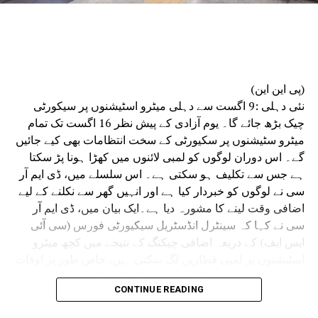
ایس ایل نے بہتر انسانی وسائل کے انتظام، توسیع
شدہ اور لچکدار کام کے اوقات، ہفتہ وار چھٹیوں
میں کام، عملے کے لیے نقل و حمل، سکیورٹی و کھانے
کا انتظام، اسٹاف روٹیشن اور مختلف ڈویژنوں کے
درمیان بہتر تعامل جیسے اقدامات اٹھائے ہیں۔
(پی این این)
انہوں نے کہا کہ سائنسی تحقیقات موثر فوجداری
نئی دہلی :9 اگست سے دہلی میٹرو اسٹیشنوں پر سیکورٹی
نظامِ انصاف کی ریڑھ کی ہڈی ہے۔ وقت پر کی جانے
چیک بڑھ جائے گا۔ یوم آزادی کے پیش نظر 16 اگست تک تمام
والی فارنسک تحقیقات سے مقدمات میں ہونے والی
میٹرو سٹیشنوں پر سکیورٹی کے سخت انتظامات بھی کیے جائیں
تاخیر کو کم کرنے کے ساتھ ساتھ شہریوں کو جلد
گے۔ اس دوران لوگوں کو لمبی لائنوں میں کھڑا ہونا پڑ سکتا
انصاف دلانے میں بھی مدد ملتی ہے۔
ہے جس سے تکلیف ہو سکتی ہے۔ اس سلسلے میں، ڈی ایم آر
سی نے لوگوں کو خبردار کیا ہے اور انہیں گھر سے نکلنے کے لیے
اضافی وقت لینے کا مشورہ دیا ہے۔ایک بیان میں، ڈی ایم آر
سی نے کہا کہ سینٹرل انڈسٹریل سیکیورٹی فورس (سی آئی
ایس ایف) کے ذریعہ اضافی چیکنگ کے نتیجے میں کچھ میٹرو
اسٹیشنوں پر لمبی قطاریں لگ سکتی ہیں، خاص طور پر اوقات
کے دوران۔ مسافروں کو مشورہ دیا جاتا ہے کہ وہ اس کے
CONTINUE READING
مطابق اپنے سفر کی منصوبہ بندی کریں اور اس مدت کے دوران
اضافی سفر کا وقت دیں۔