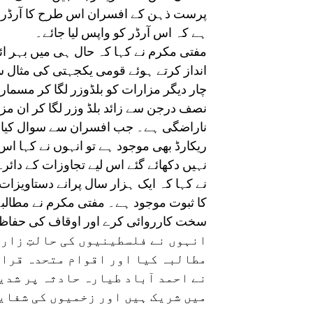
پرست ذہن کے افسران اس طرح کا آرڈر نک
ہے کہ اس آرڈر کو واپس لیا جائے۔
مفتی مکرم نے کہا کہ حال ہی میں بہر ا
انداز کرتے ہوئے قومی یکجہتی کی مثال س
نصف درجن سے زائد بلڈ وزر لگا کر ان م
ناراضگی ہے۔ جب افسران سے سوال کیا گی
ریکارڈ بھی موجود ہے تو انہوں نے کہا ا
نہیں دکھائے گئے اس لیے تجاوزات کے دائر
کا ثبوت موجود ہے۔ مفتی مکرم نے مطالبہ
سخت کارروائی کرے اور اوقاف کی حفاظت 
انہوں نے فلسطینیوں کی حالتِ زار 
مطالبہ کیا اور اقوام متحدہ قرار
نے احمد آباد طیارہ حادثہ پر شدید
میں شریک ہیں اور زخمیوں کی شفایا