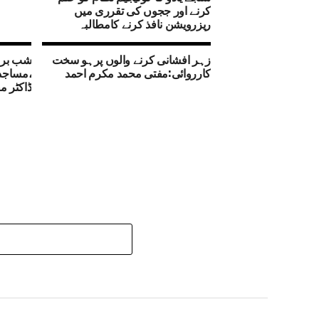
کرنے اور ججوں کی تقرری میں
ریزرویشن نافذ کرنے کامطالبہ
زہر افشانی کرنے والوں پرہو سخت
شب برا
کارروائی:مفتی محمد مکرم احمد
،مساجد 
ڈاکٹر م