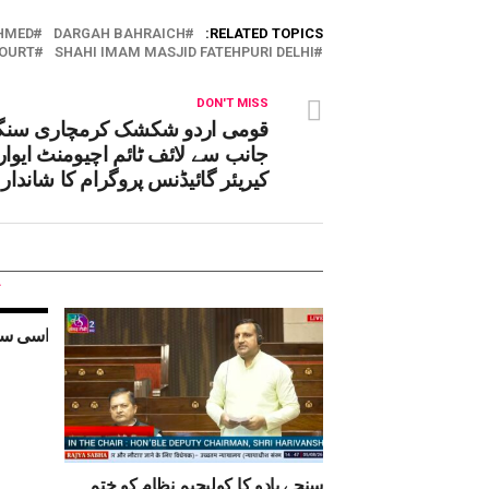
HMED
DARGAH BAHRAICH
RELATED TOPICS:
OURT
SHAHI IMAM MASJID FATEHPURI DELHI
DON'T MISS
قومی اردو شکشک کرمچاری سنگ
جانب سے لائف ٹائم اچیومنٹ ایوار
کیریئر گائیڈنس پروگرام کا شاندار ا
اسی سیا
سنجے یادو کا کولیجیم نظام کو ختم