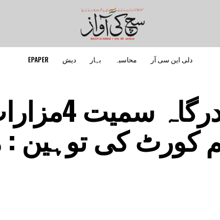
دلی این سی آر
محاسبہ
بہار
دیش
EPAPER
بہرائچ میں قدیم درگاہ سمیت 
م کورٹ کی توہین : 