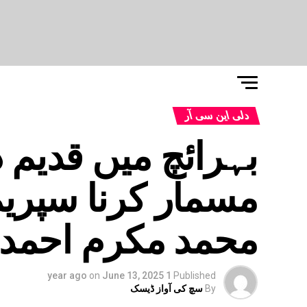
دلی این سی آر
مسمار کرنا سپری
محمد مکرم احمد
on
June 13, 2025
1 year ago
Published
By
سچ کی آواز ڈیسک