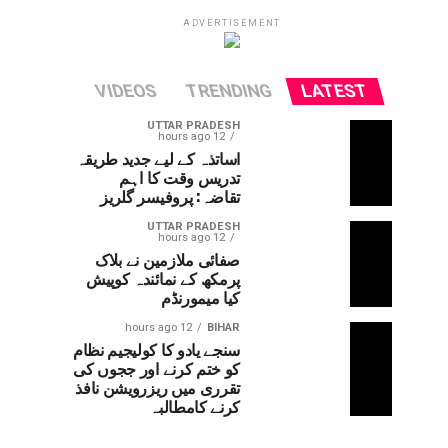
ADVERTISEMENT
VIDEOS
TRENDING
LATEST
UTTAR PRADESH
12 hours ago
اساتذہ کے لیے جدید طریقہ
تدریس وقت کا اہم
تقاضہ: پروفیسر گلریز
UTTAR PRADESH
12 hours ago
صفائی ملازمین نے بلاک
پرمکھ کے نمائندہ کوپیش
کیا میمورنڈم
12 hours ago
BIHAR
سنجے یادو کا کولیجیم نظام
کو ختم کرنے اور ججوں کی
تقرری میں ریزرویشن نافذ
کرنے کامطالبہ