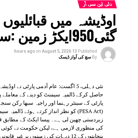
دلی این سی آر
اوڈیشہ میں قبائلیوں
گئی950ایکڑ زمین :سنجے سنگھ
on
August 5, 2026
13 hours ago
Published
By
سچ کی آواز ڈیسک
حاصل کرکے ڈالمیہ سیمنٹ کو دینے کے معاملے پ
پارٹی کے سینئر رہنما اور راجیہ سبھا رکن سن
زبردستی چھین لی ہے۔ پیسا ایکٹ کے مطابق قب
کی منظوری لازمی ہے، لیکن حکومت نے کوئی منظ
پنچایتوں کے 12 دیہات کی زمینوں پر غی