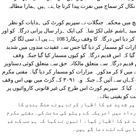
ال کر سماج میں نفرت پیدا کرنا چاہتے ہیں ہمارا مطالبہ
ئچ میں محکمہ جنگلات نے سپریم کورٹ کی ہدایات کو نظر
ید ہاشم علی لکڑ شاہ کی ایک ہزار سال پرانی درگاہ کو اور
چار دیگر مزارات کو بلڈوزر لگا کر مسمار کر دیا اس درگاہ کا وقف ریکارڈ 108 ہے پی اے سی لگا کر
زارات کو مسمار کر دیا گیا جس سے عقیدت مندوں میں شدید
ا کہ اس قدیم درگاہ کو کیوں مسمار کیا گیا جبکہ وقف
س قدیم درگاہ سے متعلق مالکانہ حق سے متعلق کوئی دستاویز
ے میں لا کر مذکورہ مزارات کو مسمار کر دیا گیا۔ مفتی مکرم
نے کہا کہ ایک ہزار سال پرانے دستاویزات کہاں سے آئیں گے جبکہ وہ ۳۰۹۱ کے گزٹ میں بھی اس وقف
 کیا کہ سپریم کورٹ اس طرح کی غیر قانونی کاروائیوں پر
کو یقینی بنائے۔
پر شدید غم کا اظہار کرتے ہوئے جنگ بندی کا
داد میں امریکہ کے ویٹو کی مذمت کی۔مفتی مکرم
 غم کا اظہار کیا۔ انہوں نے کہا کہ ہم سب کے غم
بی کے لئے دعا گو ہیں۔