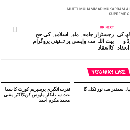
MUFTI MUHAMMAD MUKARRAM A
SUPREME C
UP NEXT
ھ کی
رجسٹرار جامعہ ملیہ اسلامیہ کی حج
ڈ و
بیت اللہ سے واپسی پر تہنیتی پروگرام
نعقاد
کاانعقاد
YOU MAY LIKE
ہ سمندر سے نور نکلے گا
نفرت انگیزی پرسپریم کورٹ کا سما
عت سے انکار مایوس کن:ڈاکٹر مفتی
محمد مکرم احمد