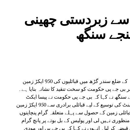
 سے زبردستی چھینی
نئی دہلی، 5 اگست: عام آدمی پارٹی نے اوڈیشہ کے ضلع سندر گڑھ میں قبائلیوں کی 950 ایکڑ زمین
ر بی جے پی حکومت کو سخت تنقید کا نشانہ بنایا ہے۔
جے سنگھ نے کہا کہ بی جے پی حکومت نے پیسا ایکٹ
(PESA Act) کو نظر انداز کرتے ہوئے ڈالمیہ سیمنٹ کی توسیع کے لیے قبائلی برادری سے 950 ایکڑ زمین
ائلی زمین کے حصول سے پہلے متعلقہ گرام پنچایتوں
وری نہیں لی اور پولیس کے بل بوتے پر پانچ گرام
ر قانونی قبضہ کر لیا۔ انہوں نے کہا کہ بی جے پی اور مودی