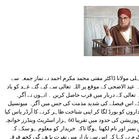
ی مولانا ڈاکٹر مفتی محمد مکرم احمد نے نماز جمعہ سے
ید الاضحی کے موقع پر اللہ تعالی سے کیے گئے عہد کو یاد
 تعالی کے دربار میں قرب حاصل کریں ۔ انہوں نے آگرہ
 کے اس فیصلے کی شدید مذمت کی جس میں آگرہ میونسپل
وں کو بورڈ لگا کر اپنی شناخت ظاہر کرنے کا آرڈر پاس کیا
گیا ہے۔ بتایا جاتا ہے کہ آگرہ میونسپل کارپوریشن کی حدود میں تقریبا 60 ہزار اسٹریٹ وینڈرز خوانچہ
مبر اور نام لکھنا ہوگا تاکہ خریدار کو معلوم ہو سکے کہ
 نے کہا کہ اس سے بازار میں نفرت بڑھے گی کچھ فرقہ