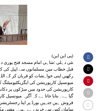
(پی این این)
نئی دہلی :شاہی امام مسجد فتح پوری دہل
قبل خطاب میں مسلمانوں سے اپیل کی کہ ع
رکھیں اپنی خواہشات کو قربان کر کے اللہ
میونسپل کارپوریشن کی ایگزیکٹیومیٹنگ
کارپوریشن کی حدود میں سڑکوں پر دکاندار
فروش ہیں جنہیں بورڈ پر اپنا رجسٹریشن ن
سامان کس سے خرید رہے ہیں۔ مفتی مکرم