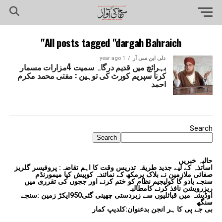
All posts tagged "dargah Bahraich"
دلی این سی آر
1 year ago
بہرائچ میں قدیم درگاہ سمیت 4مزارات مسمار
کرنا سپریم کورٹ کی توہین : مفتی محمد مکرم
احمد
Search
Search
حالیہ خبریں
اساتذہ کے لیے جدید طریقہ تدریس وقت کا اہم تقاضہ: پروفیسر گلریز
صفائی ملازمین نے بلاک پرمکھ کے نمائندہ کوپیش کیا میمورنڈم
سنجے یادو کا کولیجیم نظام کو ختم کرنے اور ججوں کی تقرری میں
ریزرویشن نافذ کرنے کامطالبہ
اوڈیشہ میں قبائلیوں سے زبردستی چھینی گئی950ایکڑ زمین :سنجے
سنگھ
بی جے پی کا ہر انجن بدعنوان:کلدیپ کمار