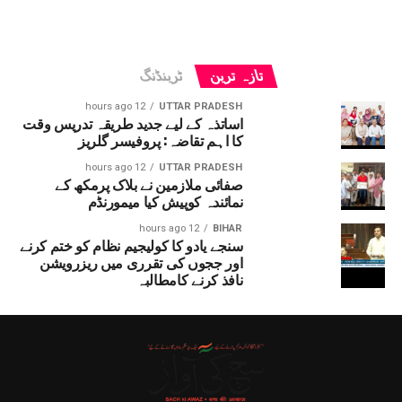
تازہ ترین
ٹرینڈنگ
12 hours ago
UTTAR PRADESH
اساتذہ کے لیے جدید طریقہ تدریس وقت
کا اہم تقاضہ: پروفیسر گلریز
12 hours ago
UTTAR PRADESH
صفائی ملازمین نے بلاک پرمکھ کے
نمائندہ کوپیش کیا میمورنڈم
12 hours ago
BIHAR
سنجے یادو کا کولیجیم نظام کو ختم کرنے
اور ججوں کی تقرری میں ریزرویشن
نافذ کرنے کامطالبہ