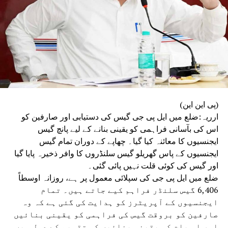
(پی این این)
ارریہ:ضلع میں ایل پی جی گیس کی دستیابی اور صارفین کو
اس کی بآسانی فراہمی کو یقینی بنانے کے لیے پانچ گیس
ایجنسیوں کا معائنہ کیا گیا۔ چھاپے کے دوران تمام گیس
ایجنسیوں کے پاس گھریلو گیس سلنڈروں کا وافر ذخیرہ پایا گیا
اور گیس کی کوئی قلت نہیں پائی گئی۔
ضلع میں ایل پی جی کی سپلائی معمول پر ہے، روزانہ اوسطاً
6,406 گیس سلنڈر فراہم کیے جاتے ہیں۔ تمام
ایجنسیوں کے آپریٹرز کو ہدایت کی گئی ہے کہ وہ
صارفین کو بروقت گیس کی فراہمی کو یقینی بنائیں
اور اس بات کو یقینی بنائیں کہ تقسیم کے عمل میں