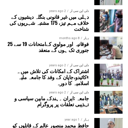
دلی این سی آر
2 years ago
دہلی میں غیر قانونی بنگلہ دیشیوں کے
خلاف مہم تیز، 175 مشتبہ شہریوں کی
شناخت
بہار
8 months ago
فوقانیہ اور مولوی کےامتحانات 19 سے 25
جنوری تک ہوں گے منعقد
دلی این سی آر
2 years ago
اشتراک کے امکانات کی تلاش میں ہ
±کائیدو،جاپان کے وفد کا جامعہ ملیہ
اسلامیہ کا دورہ
دلی این سی آر
2 years ago
جامعہ :ایران ۔ہندکے مابین سیاسی و
تہذیبی تعلقات پر پروگرام
بہار
1 year ago
حافظ محمد منصور عالم کے قاتلوں کو