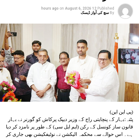
تفصیلی جانچ کے لیے 5 مئی کو تین کمیٹیاں تشکیل دی گئی
on
August 6, 2026
12 hours ago
Published
تھیں۔ ان میں سے ایک کمیٹی طلبہ کو جاری کیے گئے وجہ بتاؤ
By
سچ کی آواز ڈیسک
نوٹسوں پر موصول ہونے والے جوابات کا جائزہ لے کر اپنی
رپورٹ تیار کرے گی۔ دوسری کمیٹی بدعنوانی اور بے ضابطگی
سے پاک امتحانات کے انعقاد کے لیے رہنما اصول مرتب کرے گی،
جبکہ تیسری کمیٹی پورے امتحانی نظام اور اس کے طریقۂ کار
کا تفصیلی مطالعہ کرے گی۔
(پی این این)
پٹنہ:بہار کے پنچایتی راج کے وزیر دیپک پرکاش کو گورنر نے بہار
قانون ساز کونسل کے رکن (ایم ایل سی) کے طور پر نامزد کر دیا
ہے۔ اس حوالے سے محکمہ الیکشن نے نوٹیفکیشن بھی جاری کر