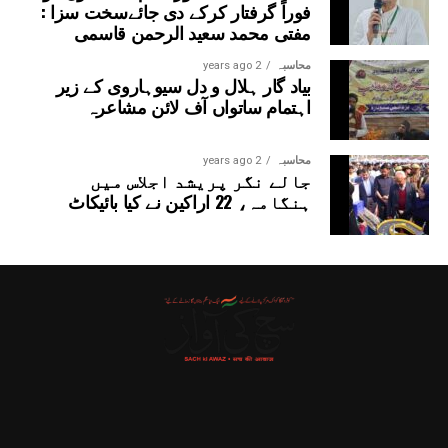
فوراً گرفتار کرکے دی جائےسخت سزا :
مفتی محمد سعید الرحمن قاسمی
محاسبہ
2 years ago
بیاد گار ہلال و دل سیوہاروی کے زیر
اہتمام ساتواں آف لائن مشاعرہ
محاسبہ
2 years ago
جالے نگر پریشد اجلاس میں
ہنگامہ، 22 اراکین نے کیا بائیکاٹ