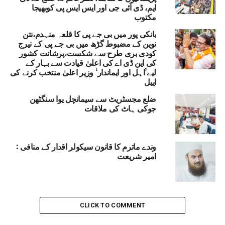
ائزہ میٹنگ، ماحولیاتی تحفظ اور سبزہ زار کو بڑھانے کے
ایم، ڈی آئی جی اور ایس ایس پی کوبھیجا
ئے زیادہ سے زیادہ لگائے جائیںدرخت : روزی کماری
مکتوب
DON'T MISS
بانکی پور میں بی جے پی کا قلعہ منہدم،نتن
ترقیاتی کاموں کو تیز کرنا حکومت کی اولین ترجیح
نوین کے مضبوط گڑھ میں بی جے پی کے نیرج
کودی بری طرح سے شکست،پرشانت کشور
کی این ڈی اے کی اعلیٰ قیادت سے بہار کے
لیے’اہل اور ایماندار‘ وزیر اعلیٰ منتخب کرنے کی
اپیل
ضلع مجسٹریٹ سے سیمانچل یوا سنگٹھن
جوکی ہاٹ کی ملاقات
وندے ماترم کا قانون سیکولر اقدار کے منافی :
امیر شریعت
CLICK TO COMMENT