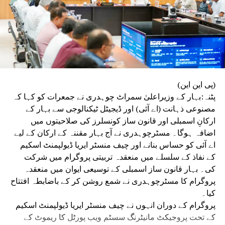
(پی این این)
پٹنہ:بہار کے وزیراعلیٰ سمراٹ چوہدری نے جمعرات کو کہا کہ
مصنوعی ذہانت (اے آئی) اور ڈیجیٹل ٹیکنالوجی سے بہار کے
ارکانِ اسمبلی اور قانون ساز کونسلرز کی صلاحیتوں میں
اضافہ ہوگا۔ مسٹرچوہدری نے آج بہار مقننہ کے ارکان کے لیے
اے آئی کو حساس بنانے اور چیف منسٹر ایریا ڈیولپمنٹ اسکیم
کے نفاذ کے سلسلے میں منعقدہ تربیتی پروگرام میں شرکت
کی۔ بہار قانون ساز اسمبلی کے توسیعی ایوان میں منعقدہ
پروگرام کا مسٹرچوہدری نے شمع روشن کر کے باضابطہ افتتاح
کیا۔
پروگرام کے دوران انہوں نے چیف منسٹر ایریا ڈیولپمنٹ اسکیم
کے تحت پروجیکٹ مانیٹرنگ سسٹم ویب پورٹل کا ریموٹ کے