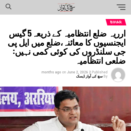
BIHAR
ارریہ ضلع انتظامیہ کے ذریعہ5 گیس
ایجنسیوں کا معائنہ،ضلع میں ایل پی
جی سلنڈروں کی کوئی کمی نہیں:
ضلعی انتظامیہ
on
June 2, 2026
2 months ago
Published
By
سچ کی آواز ڈیسک