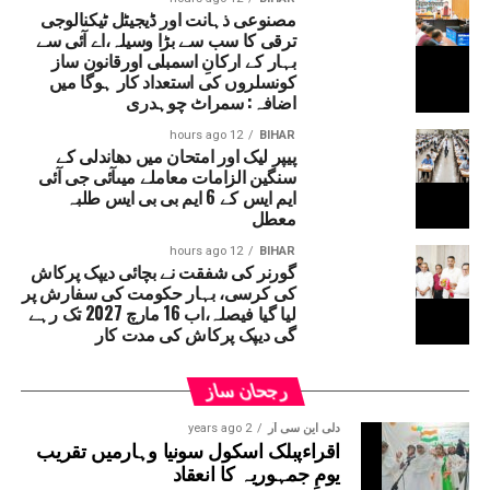
مصنوعی ذہانت اور ڈیجیٹل ٹیکنالوجی
کے تحت حاصل اختیارات کا استعمال کرتے ہوئے گورنر نے دیپک
ترقی کا سب سے بڑا وسیلہ،اے آئی سے
پرکاش کو بہار قانون ساز کونسل کا رکن نامزد کیا جائے گا۔
بہار کے ارکانِ اسمبلی اورقانون ساز
واضح رہے کہ دیپک پرکاش کی نامزدگی بی جے پی کے ایم ایل
کونسلروں کی استعداد کار ہوگا میں
سی دیویش کمار کے استعفیٰ کے بعد خالی ہوئی سیٹ کے لیے
اضافہ: سمراٹ چوہدری
کی گئی ہے۔ رپورٹس کے مطابق دیپک پرکاش کی مدت کار 16
12 hours ago
BIHAR
مارچ 2027 تک رہے گی۔قابل ذکر ہے کہ حال ہی میں سپریم
پیپر لیک اور امتحان میں دھاندلی کے
سنگین الزامات معاملے میںآئی جی آئی
کورٹ نے بہار حکومت سے یہ واضح کرنے کو کہا تھا کہ ’’دیپک
ایم ایس کے 6 ایم بی بی ایس طلبہ
پرکاش کسی ایوان کے رکن نہ ہونے کے باوجود وزیر کے عہدے
معطل
پر کیسے فائز ہیں۔‘‘ دراصل آئین کے مطابق اگر کوئی شخص
وزیر بنتا ہے تو 6 مہینے کے اندر اس کا اسمبلی یا
12 hours ago
BIHAR
گورنر کی شفقت نے بچائی دیپک پرکاش
قانون ساز کونسل کا رکن بننا لازمی ہے۔ ایسا نہ
کی کرسی، بہار حکومت کی سفارش پر
ہونے پر متعلقہ شخص کو وزارتی عہدہ چھوڑنا پڑ
لیا گیا فیصلہ،اب 16 مارچ 2027 تک رہے
سکتا ہے۔
گی دیپک پرکاش کی مدت کار
رجحان ساز
دلی این سی آر
2 years ago
اقراءپبلک اسکول سونیا وہارمیں تقریب
یومِ جمہوریہ کا انعقاد