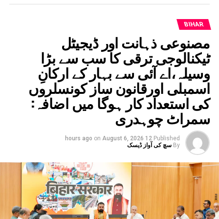
BIHAR
مصنوعی ذہانت اور ڈیجیٹل
ٹیکنالوجی ترقی کا سب سے بڑا
وسیلہ،اے آئی سے بہار کے ارکانِ
اسمبلی اورقانون ساز کونسلروں
کی استعداد کار ہوگا میں اضافہ:
سمراٹ چوہدری
on
August 6, 2026
12 hours ago
Published
By
سچ کی آواز ڈیسک