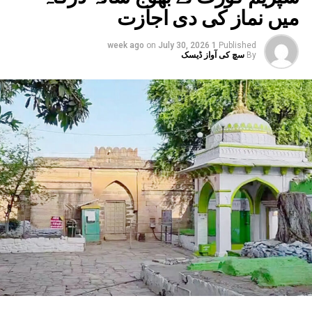
میں نماز کی دی اجازت
متاثر ہیں۔ یوپی ، بہار کے کئی اضلاع میں بھی
انتظامیہ الرٹ ہے۔
on
July 30, 2026
1 week ago
Published
By
سچ کی آواز ڈیسک