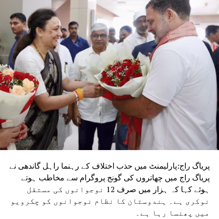
پریاگ راج:پارلیمنٹ میں حذب اختلاف کے رہنما راہل گاندھی نے
پریاگ راج میں چھاتروں کی گونج پروگرام سے مخاطب ہوتے
ہوئے کہا کہ ہزار میں صرف 12 نوجوانوں کی مستقل
نوکری ہے۔ ہندوستان کا نظام نوجوانوں کو چکرویو
میں پھنسا رہا ہے۔