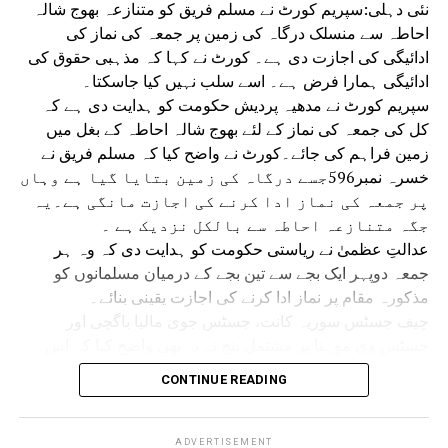
نئی دہلی:سپریم کورٹ نے مسلم فریق کو متنازعہ بھوج شالہ
احاطہ سے منسلک درگاہ کی زمین پر جمعہ کی نماز کی
ادائیگی کی اجازت دی ہے۔ کورٹ نے کہا کہ مذہبی حقوق کی
ادائیگی ہمارا فرض ہے۔ اسے سلب نہیں کیا جاسکتا۔
سپریم کورٹ نے مدھیہ پردیش حکومت کو ہدایت دی ہے کہ
کل کی جمعہ کی نماز کے لئے بھوج شالہ احاطہ کے بغل میں
زمین فراہم کی جائے۔کورٹ نے واضح کیا کہ مسلم فریق نے
خسرہ نمبر596جسے درگاہ کی زمین بتایا گیا ہے وہاں
پر جمعہ کی نماز ادا کرنے کی اجازت مانگی ہے۔یہ
جگہ متنازعہ احاطہ سے بالکل نزدیک ہے ۔
عدالتِ عظمیٰ نے ریاستی حکومت کو ہدایت دی کہ وہ ہر
جمعہ دوپہر ایک بجے سے تین بجے کے درمیان مسلمانوں کو
مذکورہ مقام پر نماز ادا کرنے کی اجازت یقینی بنائے۔
چیف جسٹس سوریہ کانت، جسٹس جوی مالیا باگچی اور
جسٹس وی موہنا پر مشتمل بنچ نے یہ بھی واضح کیا کہ اس
حکم سے ریاستی حکومت اور مسلم فریق باہمی رضامندی سے
CONTINUE READING
جمعہ کی نماز کے لیے کسی متبادل مقام پر غور کرنے سے
محروم نہیں ہوں گے۔ 14 جولائی کو سپریم کورٹ نے عبوری
حکم دیتے ہوئے کہا تھا کہ مقدمے کے حتمی فیصلے تک ہر جمعہ
ADVERTISEMENT