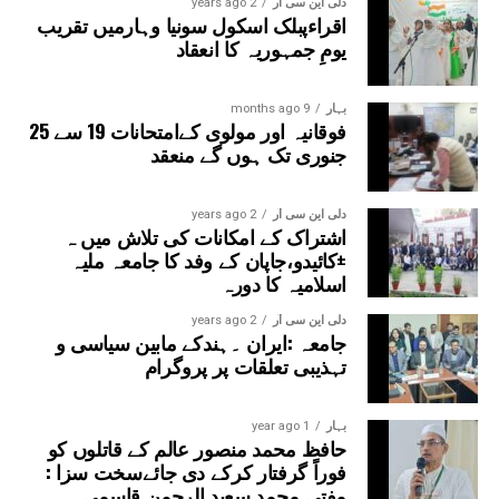
دلی این سی آر
2 years ago
اقراءپبلک اسکول سونیا وہارمیں تقریب
یومِ جمہوریہ کا انعقاد
بہار
9 months ago
فوقانیہ اور مولوی کےامتحانات 19 سے 25
جنوری تک ہوں گے منعقد
دلی این سی آر
2 years ago
اشتراک کے امکانات کی تلاش میں ہ
±کائیدو،جاپان کے وفد کا جامعہ ملیہ
اسلامیہ کا دورہ
دلی این سی آر
2 years ago
جامعہ :ایران ۔ہندکے مابین سیاسی و
تہذیبی تعلقات پر پروگرام
بہار
1 year ago
حافظ محمد منصور عالم کے قاتلوں کو
فوراً گرفتار کرکے دی جائےسخت سزا :
مفتی محمد سعید الرحمن قاسمی