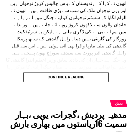
انھوں نے کہا کہ ہندوستان کے پاس چالیس کروڑ نوجوان ہیں
اور یہی نوجوان ملک کی سب سے بڑی طاقت ہیں۔ انھوں نے
الزام لگایا کہ سسٹم نوجوانوں کو اپنے چنگل میں لے رہا ہے۔
خاندان والوں سے لاکھوں کروڑ روپے لئے جاتے ہیں۔ اور بدلے
میں ایم اے ، بی اے کی ڈگری ملتی ہے۔لیکن یہ سرٹیفکیٹ
روزگار کی گارنٹی نہیں دیتا۔ راہل گاندھی کے ساتھ پرینکا
گاندھی کی بیٹی ماریا واڈرا بھی آئی ہوئی ہیں۔ اس سے قبل
راہل گاندھی ائیر پورٹ سے سیدھے سوراج بھون پہنچے۔ یہی
وہ جگہ ہے جہاں ان کی دادی سابق وزیر اعظم اندرا گاندھی کا
جنم ہوا تھا اب یہ میوزیم ہے۔ یہ مقام جنگ آزادی کا مرکز رہا
ہے۔ راہل گاندھی کے اس پروگرام میں یوپی کے 23 اضلاع کے
CONTINUE READING
طلبا آئے ہوئے تھے۔ کانگریس کا دعویٰ ہے کہ
پروگرام کے لئے دولاکھ سے زائد طلبا نے رجسٹریشن
کرایا ہے۔ راہل گاندھی نے اس موقع پر نیٹ پیپر
لیک ، امتحانات میں گڑ بڑی ، طلبا پر لاٹھی چارج
دیش
جیسے ایشو کو اٹھایا۔ انھوں نے کہا کہ ریل بنانا
مدھیہ پردیش ،گجرات، یوپی ،بہار
اکیسویں صدی کا نشہ ہے۔
سمیت 16ریاستوں میں بھاری بارش
اس موقع پر راہل گاندھی نے کہا کہ اے آئی آپ کے
ڈاٹا کے دم پر بنتا ہے ،بیسویں صدی میں پٹرول