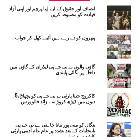
انصاف اور حقوق کے لیے اپنا پرچم اور اپنی آزاد
CMWESTBANGAL
BJP
RELATED TOPICS:
قیادت کو مضبوط کریں
SALARY OF IMAMS AND MUEZZINS WILL BE STOPPED
THE BENGAL GOVERNMENT
SUBHENDU GOVERNMENT
UP NEX
لک میں آنے والا ہے سب سے بڑا اقتصادی
پتھروں کو دے رہے ہیں آئینے کھل کر جواب
وفان،اڈانی،امبانی اور نریندر پر نہیں پڑے گا اثر، عام
ٓدمی ہوگا شکار، راہل گاندھی کا اندیشہ
DON'T MISS
پنجاب چنائو کو لیکر پنجاب کے مسلمانوں کی بڑی سیاسی
گاؤں والوں نے بی جے پی لیڈران کے گاؤں میں
میٹنگ مطالبات پورے نہ ہونے پر عام آدمی پارٹی کے بائیکاٹ
داخلہ پر لگائی پابندی
کا اعلان:ایڈووکیٹ نعیم خان
کاکروچ جنتا پارٹی نے بی جے پی کو پچھاڑا،5
دنوں میں ڈیڑھ کروڑ سے زائد فالوورس
بنگال کو منی پور بنانا چاہتی ہے بی جے پی
،انتخابات کے بعد تشدد پر عام عام آدمی پارٹی
کاشدید ردعمل