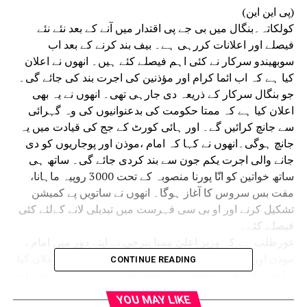
(پی این این)
کولکاتہ۔بنگال میں بی جے پی اقتدار میں آنے کے بعد نئے نئے
فیصلے اور اعلانات کررہی ہے۔ بیف بند کرنے کے بعد اب
سوبھیندو سرکار نے کئی اہم فیصلے کئے ہیں۔ انھوں نے اعلان
کیا ہے کہ اب ائما کرام اور مؤذنین کی اجرت بند کی جائے گی۔
جو بنگال سرکار کے ذریعہ دی جارہی تھی۔ انھوں نے یہ بھی
اعلان کیا ہے کہ ممتا حکومت کی بدعنوانیوں کی وہ گہرائی
سے جانچ کرائیں گے۔ اور ہائی کورٹ کے جج کی قیادت میں یہ
جانچ ہوگی۔انھوں نے کہا کہ امام ،موذن اور پوجاریوں کو دی
جانے والی اجرت یکم جون سے بند کردی جائے گی۔ ساتھ ہی
ساتھ خواتین کو انّا پورنا منصوبہ کے تحت 3000 روپیہ ماہانا،
مفت بس سروس کا آغاز ہوگا۔ انھوں نے ساتویں پے کمیشن
تشکیل کرنے اور او بی سی فہرست میں تبدیلی لانے کےلئے کئی
فیصلے کئے۔
غورطلب ہے کہ وزیر اعلیٰ ممتا بنرجی نے اپنے دور میں امام ،
موذن اور پوجاریوں کی اجرت پانچ سو روپیہ بڑھانے کا اعلان کیا
CONTINUE READING
تھا جس کے تحت مسجدوں کے امام کو تین ہزار روپے، موذن اور
پوجاریوں کو دو ہزار روپے دیئے جارہے تھے۔
YOU MAY LIKE