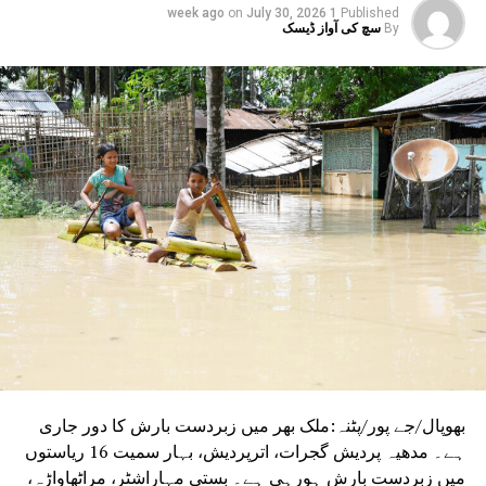
on
July 30, 2026
1 week ago
Published
طاقت تھا۔ لیکن اکیسویں صدی میں اے آئی طاقت ہے۔
By
سچ کی آواز ڈیسک
یہ ڈاٹا آپ کا اور ملک کا ہے۔
بھوپال/جے پور/پٹنہ:ملک بھر میں زبردست بارش کا دور جاری
ہے۔ مدھیہ پردیش گجرات، اترپردیش، بہار سمیت 16 ریاستوں
میں زبردست بارش ہورہی ہے۔ بستی مہاراشٹر، مراٹھاواڑہ،