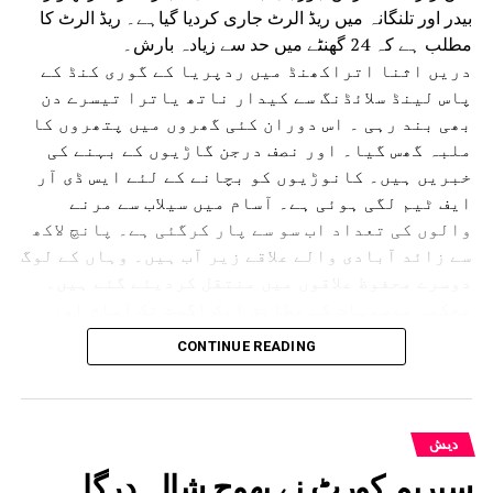
بیدر اور تلنگانہ میں ریڈ الرٹ جاری کردیا گیاہے۔ ریڈ الرٹ کا
مطلب ہے کہ 24 گھنٹے میں حد سے زیادہ بارش۔
دریں اثنا اتراکھنڈ میں ردپریا کے گوری کنڈ کے
پاس لینڈ سلائڈنگ سے کیدار ناتھ یاترا تیسرے دن
بھی بند رہی ۔ اس دوران کئی گھروں میں پتھروں کا
ملبہ گھس گیا۔ اور نصف درجن گاڑیوں کے بہنے کی
خبریں ہیں۔ کانوڑیوں کو بچانے کے لئے ایس ڈی آر
ایف ٹیم لگی ہوئی ہے۔ آسام میں سیلاب سے مرنے
والوں کی تعداد اب سو سے پار کرگئی ہے۔ پانچ لاکھ
سے زائد آبادی والے علاقے زیر آب ہیں۔ وہاں کے لوگ
دوسرے محفوظ علاقوں میں منتقل کردیئے گئے ہیں۔
محکمہ موسمیات کے مطابق ایک اگست تک آسام اور
دوسری ریاستوں میں بھاری بارش اور بجلی گرنے کے
CONTINUE READING
امکانات ہیں۔آسام میں تنسکویا، بھیما جی ،
لکھیم پور، شیو ساگر، جورہارٹ اور گولہ گھاٹ
جیسے سرحدی اضلاع کو الرٹ کردیا گیا ہے۔
گجرات میں دو دنوں کی بارش نے عام زندگی مفلوج کردی ہے
دیش
یہاں بھی ہائی الرٹ جاری کردیا گیا ہے۔ مدھیہ پردیش میں
سپریم کورٹ نے بھوج شالہ درگاہ
بھی بارش کا الرٹ جاری کیا گیا ہے۔ وہاں کے 17 اضلع