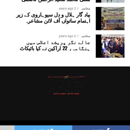
محاسبہ
2 years ago
بیاد گار ہلال و دل سیوہاروی کے زیر
اہتمام ساتواں آف لائن مشاعرہ
محاسبہ
2 years ago
جالے نگر پریشد اجلاس میں
ہنگامہ، 22 اراکین نے کیا بائیکاٹ
Copyright © 2025 Probitas News Network