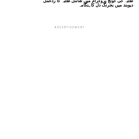
طلبہ کی گونج پروگرام میں شامل طلبہ کا ردعمل
دیوبند میں بجرنگ دل کاہنگامہ
ADVERTISEMENT