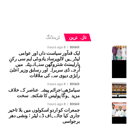
تازہ ترین
ٹرینڈنگ
8 hours ago
BIHAR
ایک قدآور سیاست داں اور عوامی
لیڈرہیں لالوپرساد یادو،ٹی ایم سی رکنِ
پارلیمنٹ شتروگھن سنہانےپٹنہ میں
آرجے ڈی سربراہ اور رسابق وزیر اعلیٰ
رابڑی دیوی سے کی ملاقات
8 hours ago
BIHAR
سیامڑھی:جرائم پیشہ عناصر کے خلاف
مزید ہوگا پولیس کا شکنجہ سخت
8 hours ago
BIHAR
جمعرات کو اردو اسکولوں میں بلا تاخیر
جاری کیا جائےہاف ڈے لیٹر : ونشی دھر
برجواسی