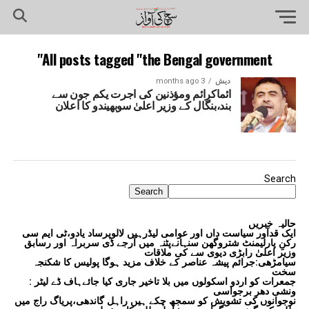
All posts tagged "the Bengal government"
دیش
3 months ago
ائماکرائم ومؤذنین کی اجرت یکم جون سے
بند،بنگال کے وزیر اعلیٰ سوبھیندو کا اعلان
Search
Search
حالیہ خبریں
ایک قدآور سیاست داں اور عوامی لیڈرہیں لالوپرساد یادو،ٹی ایم سی
رکنِ پارلیمنٹ شتروگھن سنہانےپٹنہ میں آرجے ڈی سربراہ اور رسابق
وزیر اعلیٰ رابڑی دیوی سے کی ملاقات
سیامڑھی:جرائم پیشہ عناصر کے خلاف مزید ہوگا پولیس کا شکنجہ
سخت
جمعرات کو اردو اسکولوں میں بلا تاخیر جاری کیا جائےہاف ڈے لیٹر :
ونشی دھر برجواسی
نوجوانوں کی تشویش کو سمجھ چکے ہیں راہل گاندھی،پریاگ راج میں