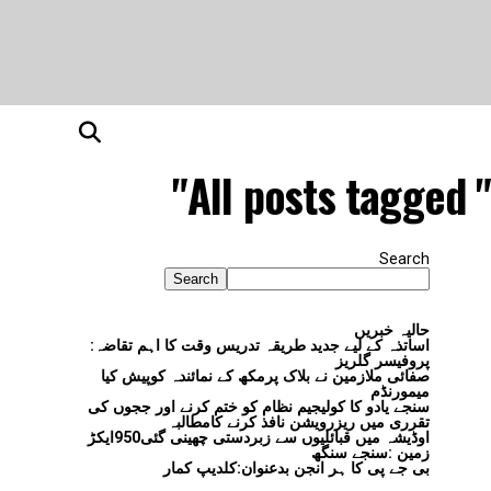
All posts tagged 
Search
Search
حالیہ خبریں
اساتذہ کے لیے جدید طریقہ تدریس وقت کا اہم تقاضہ:
پروفیسر گلریز
صفائی ملازمین نے بلاک پرمکھ کے نمائندہ کوپیش کیا
میمورنڈم
سنجے یادو کا کولیجیم نظام کو ختم کرنے اور ججوں کی
تقرری میں ریزرویشن نافذ کرنے کامطالبہ
اوڈیشہ میں قبائلیوں سے زبردستی چھینی گئی950ایکڑ
زمین :سنجے سنگھ
بی جے پی کا ہر انجن بدعنوان:کلدیپ کمار