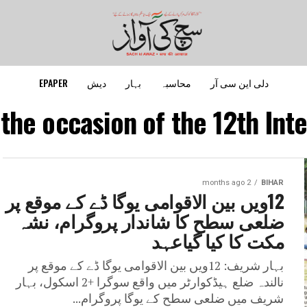
دلی این سی آر
محاسبہ
بہار
دیش
EPAPER
"the occasion of the 12th Inte
2 months ago
BIHAR
12ویں بین الاقوامی یوگا ڈے کے موقع پر
ضلعی سطح کا شاندار پروگرام، نشہ
مکت کا کیا گیاعہد
بہار شریف: 12ویں بین الاقوامی یوگا ڈے کے موقع پر
نالندہ ضلع ہیڈکوارٹر میں واقع سوگرا +2 اسکول، بہار
شریف میں ضلعی سطح کے یوگا پروگرام...