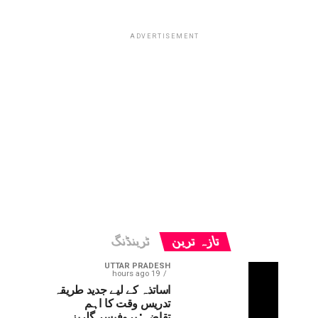
ADVERTISEMENT
تازہ ترین
ٹرینڈنگ
UTTAR PRADESH
19 hours ago
اساتذہ کے لیے جدید طریقہ
تدریس وقت کا اہم
تقاضہ: پروفیسر گلریز