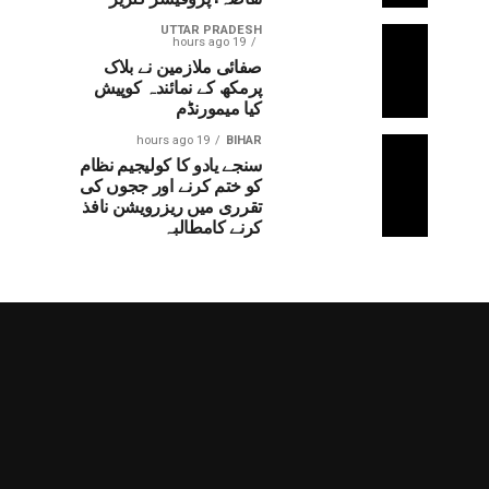
UTTAR PRADESH
19 hours ago
صفائی ملازمین نے بلاک
پرمکھ کے نمائندہ کوپیش
کیا میمورنڈم
19 hours ago
BIHAR
سنجے یادو کا کولیجیم نظام
کو ختم کرنے اور ججوں کی
تقرری میں ریزرویشن نافذ
کرنے کامطالبہ