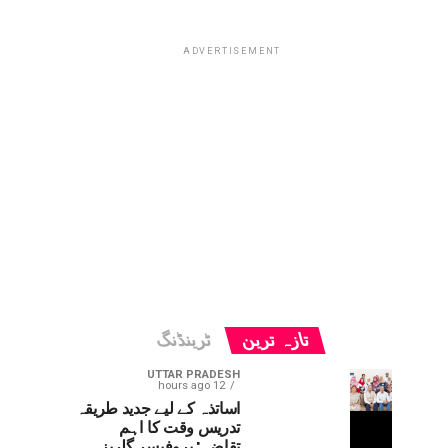
ADVERTISEMENT
تازہ ترین
ٹرینڈنگ
UTTAR PRADESH
12 hours ago
اساتذہ کے لیے جدید طریقہ
تدریس وقت کا اہم
تقاضہ: پروفیسر گلریز