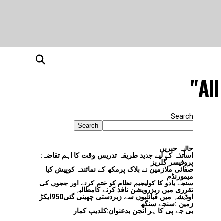
All
Search
Search
حالیہ خبریں
اساتذہ کے لیے جدید طریقہ تدریس وقت کا اہم تقاضہ:
پروفیسر گلریز
صفائی ملازمین نے بلاک پرمکھ کے نمائندہ کوپیش کیا
میمورنڈم
سنجے یادو کا کولیجیم نظام کو ختم کرنے اور ججوں کی
تقرری میں ریزرویشن نافذ کرنے کامطالبہ
اوڈیشہ میں قبائلیوں سے زبردستی چھینی گئی950ایکڑ
زمین :سنجے سنگھ
بی جے پی کا ہر انجن بدعنوان:کلدیپ کمار