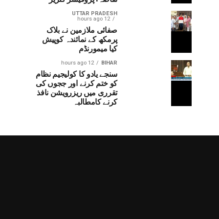
UTTAR PRADESH
12 hours ago
صفائی ملازمین نے بلاک
پرمکھ کے نمائندہ کوپیش
کیا میمورنڈم
12 hours ago
BIHAR
سنجے یادو کا کولیجیم نظام
کو ختم کرنے اور ججوں کی
تقرری میں ریزرویشن نافذ
کرنے کامطالبہ