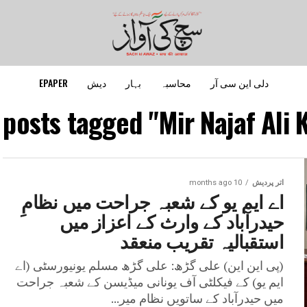
دلی این سی آر
محاسبہ
بہار
دیش
EPAPER
 posts tagged "Mir Najaf Ali 
اتر پردیش
10 months ago
اے ایم یو کے شعبہ جراحت میں نظامِ
حیدرآباد کے وارث کے اعزاز میں
استقبالیہ تقریب منعقد
(پی این این) علی گڑھ: علی گڑھ مسلم یونیورسٹی (اے
ایم یو) کے فیکلٹی آف یونانی میڈیسن کے شعبہ جراحت
میں حیدرآباد کے ساتویں نظام میر...