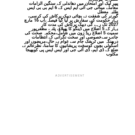
پیپر لیک اور امتحان میں دھاندلی کے سنگین الزامات
معاملے میںآئی جی آئی ایم ایس کے 6 ایم بی بی ایس
طلبہ معطل
گورنر کی شفقت نے بچائی دیپک پرکاش کی کرسی،
بہار حکومت کی سفارش پر لیا گیا فیصلہ،اب 16 مارچ
2027 تک رہے گی دیپک پرکاش کی مدت کار
بہار کے 5 اضلاع میں ڈینگو کا پھیلاؤ، پٹنہ، مظفرپور
سمیت 5 اضلاع ریڈ زون میں شامل،محکمہ صحت کی
جانب سےخصوصی اور سخت نگرانی کے انتظامات
دربھنگہ میں ٹریفک جام سے عوام بے حال،مریضوں اور
اسکولی بچوں کوسخت پریشانیوں کا سامنا، نظرعالم نے
ضلع کے ڈی ایم، ڈی آئی جی اور ایس ایس پی کوبھیجا
مکتوب
ADVERTISEMENT