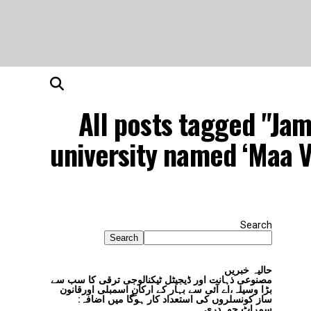
All posts tagged "Jam
university named ‘Maa V
Search
Search
حالیہ خبریں
مصنوعی ذہانت اور ڈیجیٹل ٹیکنالوجی ترقی کا سب سے
بڑا وسیلہ،اے آئی سے بہار کے ارکانِ اسمبلی اورقانون
ساز کونسلروں کی استعداد کار ہوگا میں اضافہ:
سمراٹ چوہدری