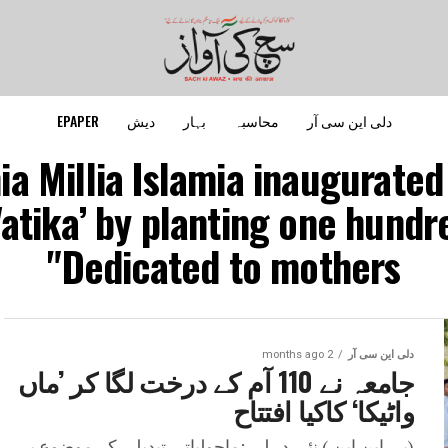
دلی این سی آر
محاسبہ
بہار
دیش
EPAPER
ia Millia Islamia inaugurated
atika’ by planting one hund
Dedicated to mothers"
دلی این سی آر
2 months ago
جامعہ نے 110 آم کے درخت لگا کر ’ماں
واٹیکا‘ کاکیا افتتاح
(پی این این ) نئی دہلی :ماحولیاتی تبدیلی کے موضوع پر