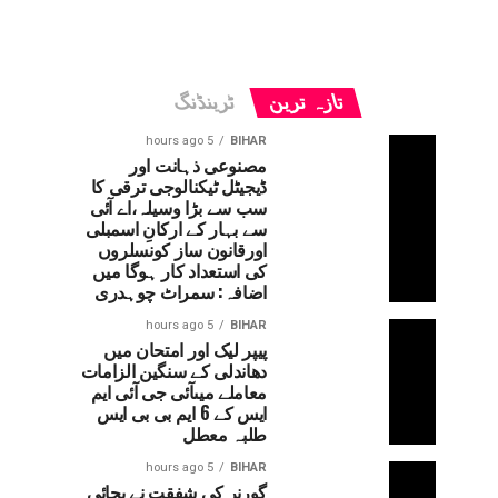
تازہ ترین
ٹرینڈنگ
5 hours ago
BIHAR
مصنوعی ذہانت اور
ڈیجیٹل ٹیکنالوجی ترقی کا
سب سے بڑا وسیلہ،اے آئی
سے بہار کے ارکانِ اسمبلی
اورقانون ساز کونسلروں
کی استعداد کار ہوگا میں
اضافہ: سمراٹ چوہدری
5 hours ago
BIHAR
پیپر لیک اور امتحان میں
دھاندلی کے سنگین الزامات
معاملے میںآئی جی آئی ایم
ایس کے 6 ایم بی بی ایس
طلبہ معطل
5 hours ago
BIHAR
گورنر کی شفقت نے بچائی