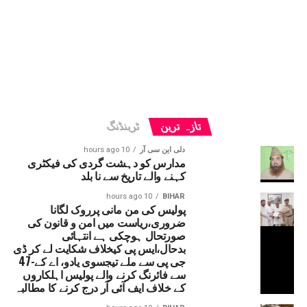
تازہ ترین
ٹرینڈنگ
دلی این سی آر
10 hours ago
مدارس کو دہشت گردی کی فیکٹری
کہنے والے تاریخ سے نا بلد
10 hours ago
BIHAR
پولیس کی من مانی پرروک لگانا
ضروری،ریاست میں امن و قانون کی
صورتحال ہوچکی ہے انتہائی
بدحال،ایس پی کیخلاف شکایت لے کر ڈی
جی پی سے ملے تیجسوی یادو، اے کے-47
سے فائرنگ کرنے والے پولیس اہلکاروں
کے خلاف ایف آئی آر درج کرنے کا مطالبہ