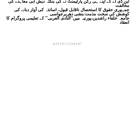
این ڈی اے کے اپنے ہی رکن پارلیمنٹ نے کی بنگلہ دیش آبی معاہدے کی
مخالفت
جمہوری حقوق کا استحصال ناقابل قبول، اساتذہ کی آواز دبانے کی
کوشش کی سخت مذمت:بنشی دھربرجواسی
جامعہ خلفاء راشدین،پورنیہ میں’’النادی العربی‘‘ کے تعلیمی پروگرام کا
انعقاد
ADVERTISEMENT