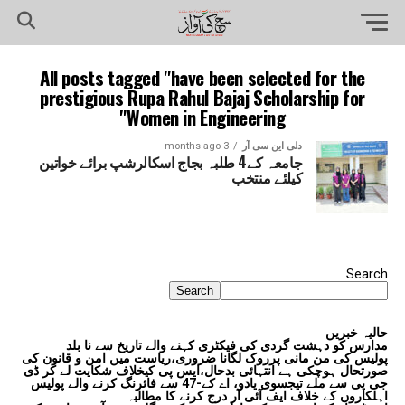
All posts tagged "have been selected for the
prestigious Rupa Rahul Bajaj Scholarship for
Women in Engineering"
دلی این سی آر
3 months ago
جامعہ کے4 طلبہ بجاج اسکالرشپ برائے خواتین
کیلئے منتخب
Search
Search
حالیہ خبریں
مدارس کو دہشت گردی کی فیکٹری کہنے والے تاریخ سے نا بلد
پولیس کی من مانی پرروک لگانا ضروری،ریاست میں امن و قانون کی
صورتحال ہوچکی ہے انتہائی بدحال،ایس پی کیخلاف شکایت لے کر ڈی
جی پی سے ملے تیجسوی یادو، اے کے-47 سے فائرنگ کرنے والے پولیس
اہلکاروں کے خلاف ایف آئی آر درج کرنے کا مطالبہ