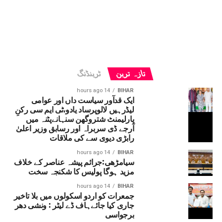
تازہ ترین
ٹرینڈنگ
14 hours ago
BIHAR
ایک قدآور سیاست داں اور عوامی
لیڈرہیں لالوپرساد یادو،ٹی ایم سی رکنِ
پارلیمنٹ شتروگھن سنہانےپٹنہ میں
آرجے ڈی سربراہ اور رسابق وزیر اعلیٰ
رابڑی دیوی سے کی ملاقات
14 hours ago
BIHAR
سیامڑھی:جرائم پیشہ عناصر کے خلاف
مزید ہوگا پولیس کا شکنجہ سخت
14 hours ago
BIHAR
جمعرات کو اردو اسکولوں میں بلا تاخیر
جاری کیا جائےہاف ڈے لیٹر : ونشی دھر
برجواسی