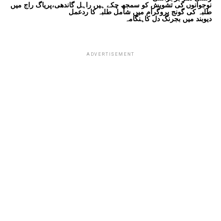
نوجوانوں کی تشویش کو سمجھ چکے ہیں راہل گاندھی،پریاگ راج میں
طلبہ کی گونج پروگرام میں شامل طلبہ کا ردعمل
دیوبند میں بجرنگ دل کاہنگامہ
ADVERTISEMENT