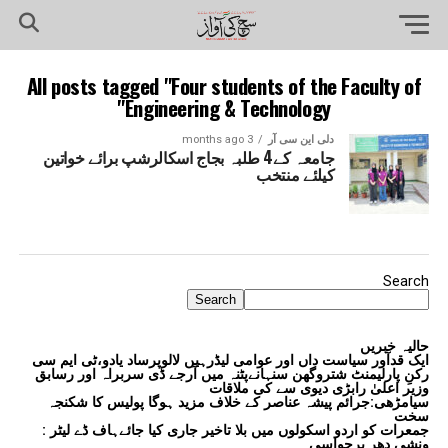
All posts tagged "Four students of the Faculty of
Engineering & Technology"
دلی این سی آر
3 months ago
جامعہ کے4 طلبہ بجاج اسکالرشپ برائے خواتین
کیلئے منتخب
Search
Search
حالیہ خبریں
ایک قدآور سیاست داں اور عوامی لیڈرہیں لالوپرساد یادو،ٹی ایم سی
رکنِ پارلیمنٹ شتروگھن سنہانےپٹنہ میں آرجے ڈی سربراہ اور رسابق
وزیر اعلیٰ رابڑی دیوی سے کی ملاقات
سیامڑھی:جرائم پیشہ عناصر کے خلاف مزید ہوگا پولیس کا شکنجہ
سخت
جمعرات کو اردو اسکولوں میں بلا تاخیر جاری کیا جائےہاف ڈے لیٹر :
ونشی دھر برجواسی