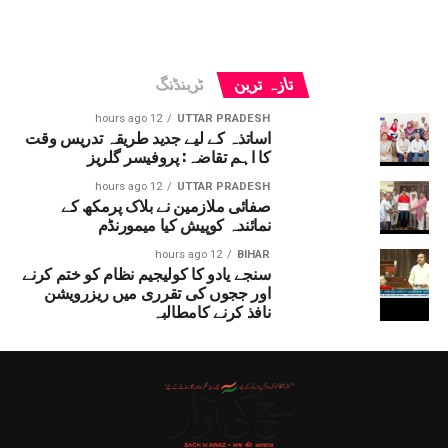
تازہ ترین
ٹرینڈنگ
12 hours ago
UTTAR PRADESH
اساتذہ کے لیے جدید طریقہ تدریس وقت
کا اہم تقاضہ: پروفیسر گلریز
12 hours ago
UTTAR PRADESH
صفائی ملازمین نے بلاک پرمکھ کے
نمائندہ کوپیش کیا میمورنڈم
12 hours ago
BIHAR
سنجے یادو کا کولیجیم نظام کو ختم کرنے
اور ججوں کی تقرری میں ریزرویشن
نافذ کرنے کامطالبہ