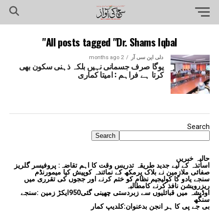
All posts tagged "Dr. Shams Iqbal"
دلی این سی آر
2 months ago
یوگا صرف جسمانی نہیں بلکہ ذہنی سکون بھی
کرتا ہے فراہم : امیتا کماری
Search
Search
حالیہ خبریں
اساتذہ کے لیے جدید طریقہ تدریس وقت کا اہم تقاضہ: پروفیسر گلریز
صفائی ملازمین نے بلاک پرمکھ کے نمائندہ کوپیش کیا میمورنڈم
سنجے یادو کا کولیجیم نظام کو ختم کرنے اور ججوں کی تقرری میں
ریزرویشن نافذ کرنے کامطالبہ
اوڈیشہ میں قبائلیوں سے زبردستی چھینی گئی950ایکڑ زمین :سنجے
سنگھ
بی جے پی کا ہر انجن بدعنوان:کلدیپ کمار