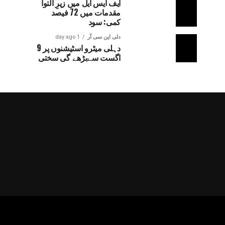
ایف ایس ایل میں زیرِ التوا
مقدمات میں 72 فیصد
کمی: سود
دلی این سی آر
1 day ago
دہلی میٹرو اسٹیشنوں پر 9
اگست سےبڑھے گی سختی