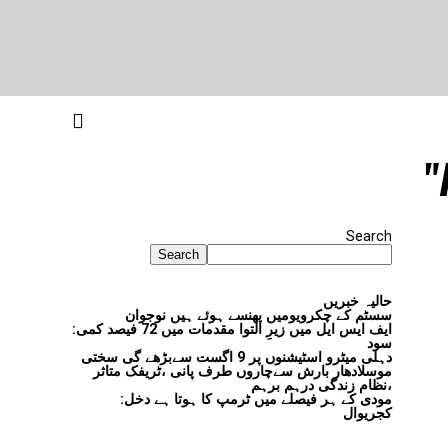
Search
Search
حالیہ خبریں
سسٹم کے چکرویومیں پھنسے ہوئے ہیں نوجوان
ایف ایس ایل میں زیرِ التوا مقدمات میں 72 فیصد کمی:
سود
دہلی میٹرو اسٹیشنوں پر 9 اگست سےبڑھے گی سختی
موسلادھار بارش سےچاروں طرف پانی ،ٹریفک متاثر
،نظام زندگی درہم برہم
مودی کے ہر فیصلے میں ٹرمپ کا ہوتا ہے دخل:
کجریوال