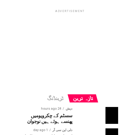
ADVERTISEMENT
تازہ ترین
ٹرینڈنگ
دیش
24 hours ago
سسٹم کے چکرویومیں
پھنسے ہوئے ہیں نوجوان
دلی این سی آر
1 day ago