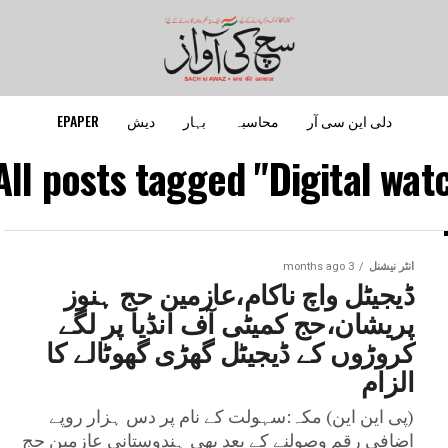
دلی این سی آر
محاسبہ
بہار
دیش
EPAPER
All posts tagged "Digital watc
انٹر نیشنل
3 months ago
ڈیجیٹل واچ ناکام،عازمین حج ہنوز
پریشان،حج کمیٹی آف انڈیا پر لگے
کروڑوں کے ڈیجیٹل گھڑی گھوٹالے کا
الزام
(پی این این) مکہ:سہولت کے نام پر دس ہزار روپے
اضافی رقم وصولنے کے بعد بھی ہندوستانی عازمین حج