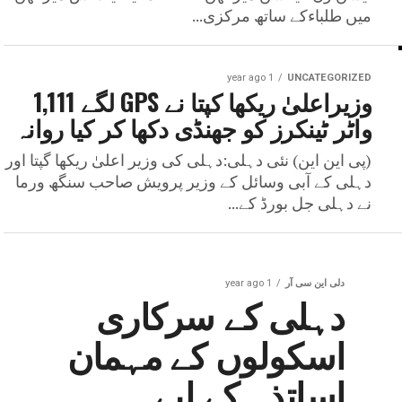
میں طلباءکے ساتھ مرکزی...
1 year ago
UNCATEGORIZED
وزیراعلیٰ ریکھا کپتا نے GPS لگے 1,111
واٹر ٹینکرز کو جھنڈی دکھا کر کیا روانہ
(پی این این) نئی دہلی:دہلی کی وزیر اعلیٰ ریکھا گپتا اور
دہلی کے آبی وسائل کے وزیر پرویش صاحب سنگھ ورما
نے دہلی جل بورڈ کے...
دلی این سی آر
1 year ago
دہلی کے سرکاری
اسکولوں کے مہمان
اساتذہ کے لیے