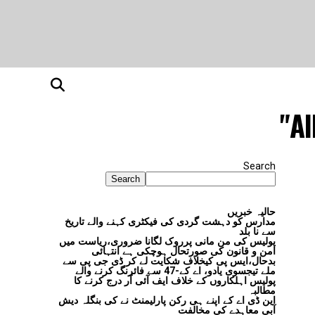
Al
Search
Search
حالیہ خبریں
مدارس کو دہشت گردی کی فیکٹری کہنے والے تاریخ
سے نا بلد
پولیس کی من مانی پرروک لگانا ضروری،ریاست میں
امن و قانون کی صورتحال ہوچکی ہے انتہائی
بدحال،ایس پی کیخلاف شکایت لے کر ڈی جی پی سے
ملے تیجسوی یادو، اے کے-47 سے فائرنگ کرنے والے
پولیس اہلکاروں کے خلاف ایف آئی آر درج کرنے کا
مطالبہ
این ڈی اے کے اپنے ہی رکن پارلیمنٹ نے کی بنگلہ دیش
آبی معاہدے کی مخالفت