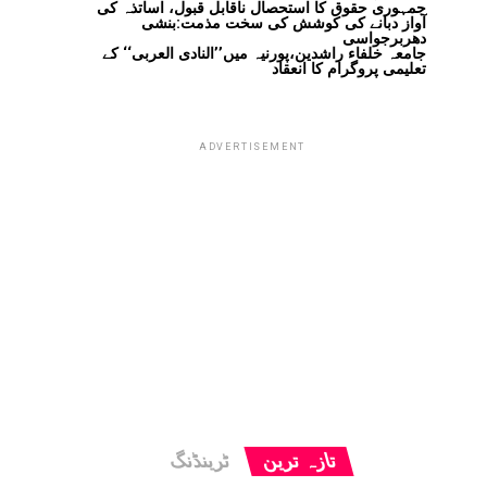
جمہوری حقوق کا استحصال ناقابل قبول، اساتذہ کی
آواز دبانے کی کوشش کی سخت مذمت:بنشی
دھربرجواسی
جامعہ خلفاء راشدین،پورنیہ میں’’النادی العربی‘‘ کے
تعلیمی پروگرام کا انعقاد
ADVERTISEMENT
تازہ ترین
ٹرینڈنگ