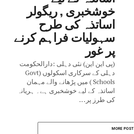
خوشخبری , ریگولر
اساتذہ کی طرح
سہولیات فراہم کرنے
پر غور
(پی این این) نئی دہلی :دارالحکومت
دہلی کے سرکاری اسکولوں (Govt
Schools ) میں پڑھانے والے مہمان
اساتذہ کے لیے خوشخبری ہے۔ ہریانہ
کی طرز پر...
MORE POST