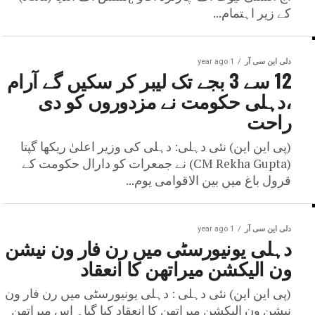
کے زیر اہتمام...
دلی این سی آر
1 year ago
12 سے 3 بجے تک لیبر کر سکیں گے آرام
،دہلی حکومت نے مزدوروں کو دی
راحت
(پی این این) نئی دہلی: دہلی کی وزیر اعلیٰ ریکھا گپتا
(CM Rekha Gupta) نے جمعرات کو دارال حکومت کے
قرول باغ میں بین الاقوامی یوم...
دلی این سی آر
1 year ago
دہلی یونیورسٹی میں رن فار ون نیشن
ون الیکشن میراتھن کا انعقاد
(پی این این) نئی دہلی : دہلی یونیورسٹی میں رن فار ون
نیشن ون الیکشن میراتھن کا انعقاد کیا گیا۔ اس میراتھن