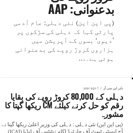
بدعنوانی: AAP
(پی این این) نئی دہلی: عام آدمی
پارٹی کہا کہ دہلی کی سڑکوں پر
‘دیوی’ بسوں کے آپریشن میں
ہزاروں کروڑ روپے کی بدعنوانی
ہوئی ہے۔...
دلی این سی آر
1 year ago
دہلی کے 80,000 کروڑ روپے کی بقایا
رقم کو حل کرنے کیلئے CM ریکھا گپتا کا
مشورہ
(پی این این) نئی دہلی : دہلی کی وزیر اعلیٰ ریکھا گپتا نے
آج انسٹی ٹیوٹ آف چارٹرڈ اکاو ¿نٹنٹس آف انڈیا (ICAI)