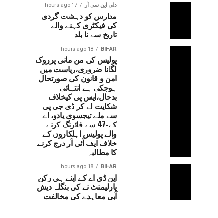
دلی این سی آر
17 hours ago
مدارس کو دہشت گردی
کی فیکٹری کہنے والے
تاریخ سے نا بلد
18 hours ago
BIHAR
پولیس کی من مانی پرروک
لگانا ضروری،ریاست میں
امن و قانون کی صورتحال
ہوچکی ہے انتہائی
بدحال،ایس پی کیخلاف
شکایت لے کر ڈی جی پی
سے ملے تیجسوی یادو، اے
کے-47 سے فائرنگ کرنے
والے پولیس اہلکاروں کے
خلاف ایف آئی آر درج کرنے
کا مطالبہ
18 hours ago
BIHAR
این ڈی اے کے اپنے ہی رکن
پارلیمنٹ نے کی بنگلہ دیش
آبی معاہدے کی مخالفت