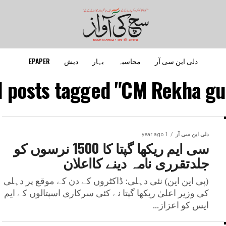
دلی این سی آر
محاسبہ
بہار
دیش
EPAPER
l posts tagged "CM Rekha gu
دلی این سی آر
1 year ago
سی ایم ریکھا گپتا کا 1500 نرسوں کو
جلدتقرری نامہ دینے کااعلان
(پی این این) نئی دہلی: ڈاکٹروں کے دن کے موقع پر دہلی
کی وزیر اعلیٰ ریکھا گپتا نے کئی سرکاری اسپتالوں کے ایم
ایس کو اعزاز...