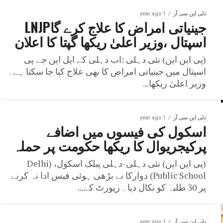
دلی این سی آر
1 year ago
جینیاتی امراض کا علاج کرے گاLNJP
اسپتال ،وزیر اعلیٰ ریکھا گپتا کا اعلان
(پی این این) نئی دہلی :اب دہلی کے ایل این جے پی
اسپتال میں جینیاتی امراض کا بھی علاج کیا جا سکتا ہے۔
وزیر اعلیٰ ریکھا...
دلی این سی آر
1 year ago
اسکول کی فیسوں میں اضافے
پرکیجریوال کا ریکھا حکومت پر حملہ
(پی این این) نئی دہلی-دہلی پبلک اسکول، (Delhi
Public School) دوارکا نے بڑھی ہوئی فیس ادا نہ کرنے
پر 30 طلبہ کو نکال دیا۔ رپورٹ کے...
دلی این سی آر
1 year ago