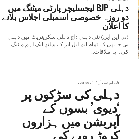
دہلی BJP لیجسلیچر پارٹی میٹنگ میں
دو روزہ خصوصی اسمبلی اجلاس بلانے
کا اعلان
(پی این این) نئی دہلی :آج دہلی سکریٹریٹ میں دہلی
بی جے پی کے تمام ایم ایل ایز کے ساتھ ایک اہم میٹنگ
کی۔ یہ ملاقات...
دلی این سی آر
1 year ago
دہلی کی سڑکوں پر
‘دیوی’ بسوں کے
آپریشن میں ہزاروں
کروڑ روپے کی