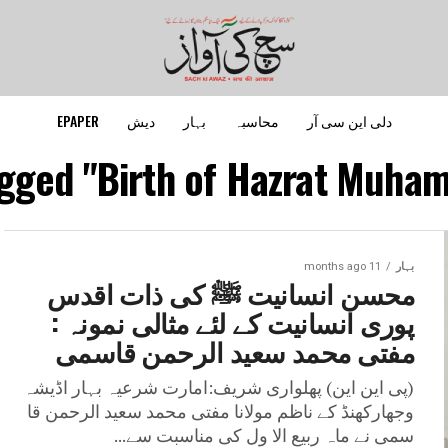
دلی این سی آر
محاسبہ
بہار
دیش
EPAPER
tagged "Birth of Hazrat Muha
بہار
11 months ago
محسن انسانیت ﷺ کی ذات اقدس
پوری انسانیت کے لئے مثالی نمونہ :
مفتی محمد سعید الرحمن قاسمی
(پی این این) پھلواری شریف:امارت شرعیہ بہار اڈیشہ
وجھارکھنڈ کے ناظم مولانا مفتی محمد سعید الرحمن قا
سمی نے ماہ ربیع الا ول کی مناسبت سے...