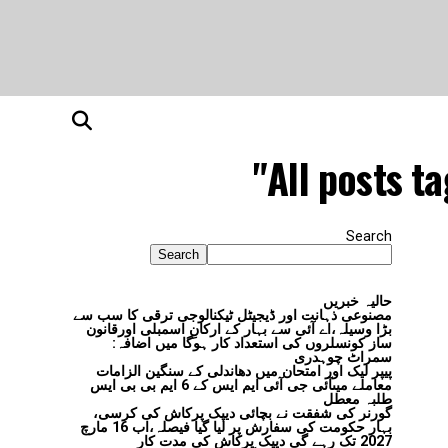
All posts 
Search
Search
حالیہ خبریں
مصنوعی ذہانت اور ڈیجیٹل ٹیکنالوجی ترقی کا سب سے
بڑا وسیلہ،اے آئی سے بہار کے ارکانِ اسمبلی اورقانون
ساز کونسلروں کی استعداد کار ہوگا میں اضافہ:
سمراٹ چوہدری
پیپر لیک اور امتحان میں دھاندلی کے سنگین الزامات
معاملے میںآئی جی آئی ایم ایس کے 6 ایم بی بی ایس
طلبہ معطل
گورنر کی شفقت نے بچائی دیپک پرکاش کی کرسی،
بہار حکومت کی سفارش پر لیا گیا فیصلہ،اب 16 مارچ
2027 تک رہے گی دیپک پرکاش کی مدت کار