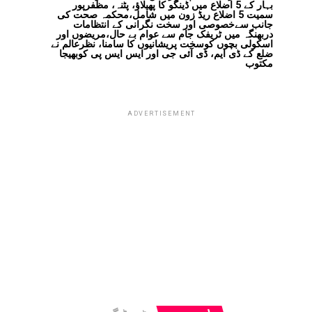
بہار کے 5 اضلاع میں ڈینگو کا پھیلاؤ، پٹنہ، مظفرپور
سمیت 5 اضلاع ریڈ زون میں شامل،محکمہ صحت کی
جانب سےخصوصی اور سخت نگرانی کے انتظامات
دربھنگہ میں ٹریفک جام سے عوام بے حال،مریضوں اور
اسکولی بچوں کوسخت پریشانیوں کا سامنا، نظرعالم نے
ضلع کے ڈی ایم، ڈی آئی جی اور ایس ایس پی کوبھیجا
مکتوب
ADVERTISEMENT