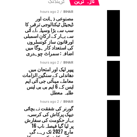
تازہ ترین
ٹرینڈنگ
2 hours ago
BIHAR
مصنوعی ذہانت اور
ڈیجیٹل ٹیکنالوجی ترقی کا
سب سے بڑا وسیلہ،اے آئی
سے بہار کے ارکانِ اسمبلی
اورقانون ساز کونسلروں
کی استعداد کار ہوگا میں
اضافہ: سمراٹ چوہدری
2 hours ago
BIHAR
پیپر لیک اور امتحان میں
دھاندلی کے سنگین الزامات
معاملے میںآئی جی آئی ایم
ایس کے 6 ایم بی بی ایس
طلبہ معطل
2 hours ago
BIHAR
گورنر کی شفقت نے بچائی
دیپک پرکاش کی کرسی،
بہار حکومت کی سفارش
پر لیا گیا فیصلہ،اب 16
مارچ 2027 تک رہے گی