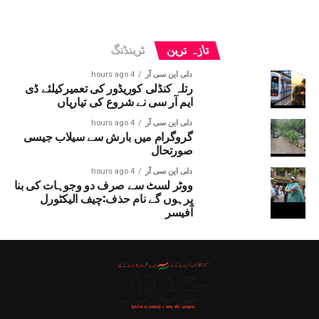
تازہ ترین
ٹرینڈنگ
دلی این سی آر
4 hours ago
رتلہ کنڈلی کوریڈور کی تعمیرکیلئے ڈی
ایم آر سی نے شروع کی تیاریاں
دلی این سی آر
4 hours ago
گروگرام میں بارش سے سیلاب جیسی
صورتحال
دلی این سی آر
4 hours ago
ووٹر لسٹ سے صرف دو وجوہات کی بنا
پرہوں گے نام حذف:چیف الیکٹورل
آفیسر