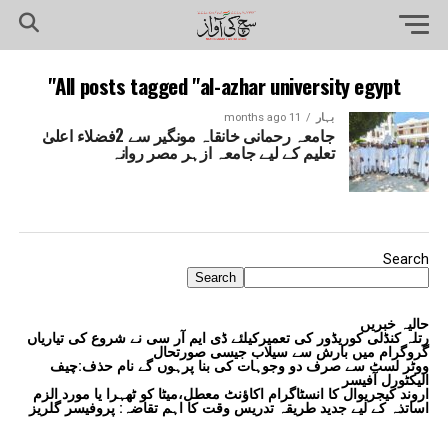
All posts tagged "al-azhar university egypt"
بہار
11 months ago
جامعہ رحمانی خانقاہ مونگیر سے 2فضلاء اعلیٰ
تعلیم کے لیے جامعہ ازہر مصر روانہ
Search
Search
حالیہ خبریں
رتلہ کنڈلی کوریڈور کی تعمیرکیلئے ڈی ایم آر سی نے شروع کی تیاریاں
گروگرام میں بارش سے سیلاب جیسی صورتحال
ووٹر لسٹ سے صرف دو وجوہات کی بنا پرہوں گے نام حذف:چیف
الیکٹورل آفیسر
اروند کیجریوال کا انسٹاگرام اکاؤنٹ معطل،میٹا کو ٹھہرا یا مورد الزم
اساتذہ کے لیے جدید طریقہ تدریس وقت کا اہم تقاضہ: پروفیسر گلریز