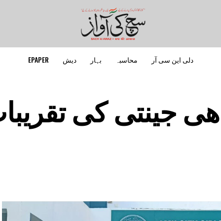
دلی این سی آر
محاسبہ
بہار
دیش
EPAPER
دھی جینتی کی تقریبا