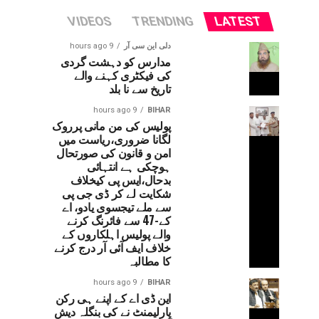
VIDEOS
TRENDING
LATEST
دلی این سی آر
9 hours ago
مدارس کو دہشت گردی
کی فیکٹری کہنے والے
تاریخ سے نا بلد
9 hours ago
BIHAR
پولیس کی من مانی پرروک
لگانا ضروری،ریاست میں
امن و قانون کی صورتحال
ہوچکی ہے انتہائی
بدحال،ایس پی کیخلاف
شکایت لے کر ڈی جی پی
سے ملے تیجسوی یادو، اے
کے-47 سے فائرنگ کرنے
والے پولیس اہلکاروں کے
خلاف ایف آئی آر درج کرنے
کا مطالبہ
9 hours ago
BIHAR
این ڈی اے کے اپنے ہی رکن
پارلیمنٹ نے کی بنگلہ دیش