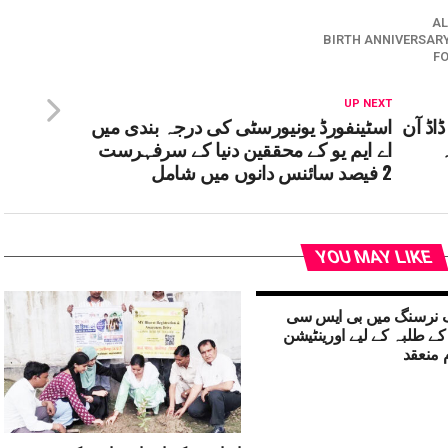
AL
BIRTH ANNIVERSAR
FO
UP NEXT
ڈاڈ آن
اسٹینفورڈ یونیورسٹی کی درجہ بندی میں
اے ایم یو کے محققین دنیا کے سرفہرست
2 فیصد سائنس دانوں میں شامل
YOU MAY LIKE
ف نرسنگ میں بی ایس سی
ے طلبہ کے لیے اورینٹیشن
 منعقد