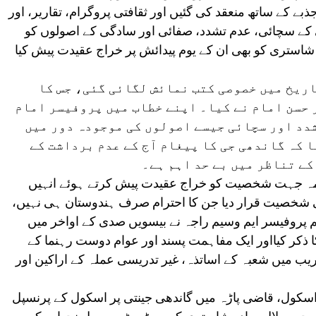
 کے ساتھ منعقد کی گئیں اور ثقافتی پروگرام، تقاریر، اور
ے سچائی، عدم تشدد، صفائی اور سادگی کے اصولوں کو
ر شاستری کو بھی ان کے یوم پیدائش پر خراج عقیدت پیش کیا
ریخ میں خصوصی کتب نمائش لگائی گئی، جس کا
حسن امام نے کیا۔ اپنے خطاب میں پروفیسر امام
شدد اور سچائی جیسے اصولوں کی موجودہ دور میں
 کہ گاندھی جی کا پیغام آج کے عدم برداشت کے
ے تناظر میں بے حد اہم ہے۔
ہمہ جہت شخصیت کو خراج عقیدت پیش کرتے ہوئے انہیں
شخصیت قرار دیا جن کا احترام صرف ہندوستان ہی نہیں،
ظم پروفیسر ایم وسیم راجہ نے بیسویں صدی کے اواخر میں
ا ذکر کیااور ایک مفاہمت پسند اور عوام دوست رہنما کے
ب میں شعبہ کے اساتذہ، غیر تدریسی عملہ کے اراکین اور
سکول، قاضی پاڑہ میں گاندھی جینتی پر اسکول کے پرنسپل