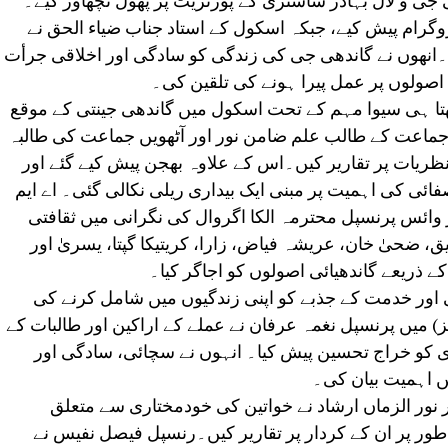
 جی و لال بہادر شاستری کے پورٹریٹ پر پھول نچھاور کیے۔
پروگرام پیش کیے، جبکہ اسکول کے استاد جناب ضیاء الحق نے
۔انھوں نے گاندھی جی کی زندگی کو سادگی اور اخلاقی جرأت
 اصولوں پر عمل پیرا ہونے کی تلقین کی۔
ھتا ہی سیوا مہم کے تحت اسکول میں گاندھی جینتی کے موقع
جماعت کے طالب علم ضامن نور اور آٹھویں جماعت کی طالبہ
ریات پر تقاریر کیں۔اس کے علاوہ بھجن پیش کیے گئے اور
فائی کی اہمیت پر مبنی ایک بیداری ریلی نکالی گئی۔ اے ایم
 وائس پرنسپل محترمہ الکا اگروال کی نگرانی میں ثقافتی
، ضحیٰ خان، عریشہ فیاض، زارا، کریتیکا گپتا، یسریٰ اور
کے ذریعے گاندھیائی اصولوں کو اجاگر کیا۔
 اور خدمت کے جذبے کو اپنی زندگیوں میں شامل کرنے کی
میں پرنسپل نغمہ عرفان نے عملے کے اراکین اور طالبات کے
ری کو خراج تحسین پیش کیا۔ انہوں نے سچائی، سادگی اور
 اہمیت بیان کی۔
نور الزماں ارشاد نے خواتین کی خودمختاری سے متعلق
ور پر ان کے کردار پر تقاریر کیں۔رنسپل فیصل نفیس نے