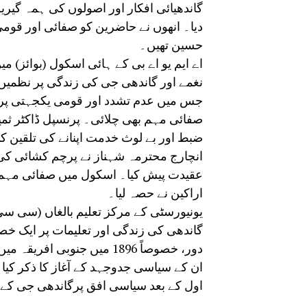
گاندھیائی افکار اور اصولوں کی ہمہ گیری
دیا۔ انھوں نے حاضرین کو صفائی اور قومی
حسین تھیں۔
اے ایم یو اے بی کے ہائی اسکول (بوائز)
نغمے اور گاندھی جی کی زندگی پر نظمیں 
جس میں عدم تشدد اور قومی یکجہتی پر اظ
صفائی مہم بھی چلائی۔ پرنسپل ڈاکٹر ثمین
ضبط اور بے لوث خدمت اپنانے کی تلقین ک
انچارج محترمہ شہناز نے پرچم کشائی کی او
عقیدت پیش کیا۔ اسکول میں صفائی مہم 
اراکین نے حصہ لیا۔
یونیورسٹی کے مرکز تعلیم بالغاں (سی سی ا
گاندھی کی زندگی اور تعلیمات پر ایک خ
دور، خصوصاً 1896 میں جنوب
ان کے سیاسی جدوجہد کے آغاز کا ذکر کیا
اول کے بعد سیاسی افق پرگاندھی جی کے ا