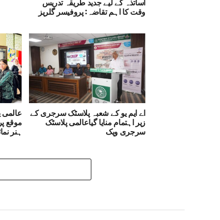
اساتذہ کے لیے جدید طریقہ تدریس
وقت کا اہم تقاضہ: پروفیسر گلریز
اے ایم یو کے شعبہ پلاسٹک سرجری کے
عالمی ی
زیر اہتمام منایا گیاعالمی پلاسٹک
سرجری ویک
ہنر نما