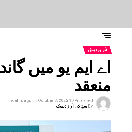
اتر پردیش
اے ایم یو میں گان
منعقد
on
October 3, 2025
10 months ago
Published
By
سچ کی آواز ڈیسک