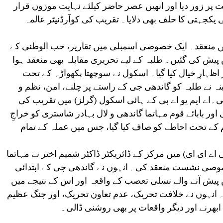
ت پر زور دیا اور انھیں عصر حاضر کیلئے نہایت موزوں قرار
 یکجہتی کا حلف بھی دلایا۔ تقریب کی کوآرڈنیٹر عالمہ
 میں منعقدہ ایک خصوصی اسمبلی میں تقاریر، حب الوطنی کے
پیش کی گئیں۔ طلبہ کے لیے تحریری مقابلہ بھی منعقد ہوا
ہارِ خیال کیا گیا۔ اسکول نے سوچھتا پکھواڑہ کے تحت
ہ نے طلبہ کو گاندھی جی کے راستے پر چلنے، امن، نظم و
ی۔اے ایم یو اے بی کے ہائی اسکول (گرلز) میں تقریب کی
ر بابائے قوم مہاتما گاندھی و لال بہادر شاستری کو خراجِ
کے تحت احاطے کو صاف کیا گیا، جس میں عملہ کے تمام
ے ای ای) میں مرکز کے ڈائریکٹر ڈاکٹر شمیم اختر نے مہاتما
صوصی نشست منعقد کی۔ انہوں نے گاندھی جی کے ابتدائی
ی افریقہ میں پیش آنے والے نسلی تعصب کے واقعہ اور اس کے نتیجے میں
۔ انہوں نے خلافت تحریک، عدم تعاون تحریک، اور جنگ عظیم
بھرنے اور دیگر واقعات پر بھی روشنی ڈالی۔