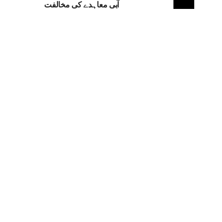
آبی معاہدے کی مخالفت