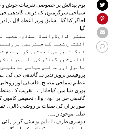
یوم پیدائش پر خصوصی تقریبات جوش و جذبے
سماجی سرگرمیوں کے ذریعے گاندھی جی ک
اجاگر کیا گیا۔ سابق وزیر اعظم لال بہاد
گیا۔
سنٹر آف ایڈوانسڈ اسٹڈی، شعبہ تا
افتتاح شعبہ کے چیئرمین پروفیسر 
نے گاندھی جی کے ستیہ گرہ، عدم ت
افادیت پر گفتگو کی۔ انہوں نے کہا
ماحول اور عالمی سیاسی بے یقینی ک
پروفیسر پرویز نذیر نے گاندھی جی کی 
عظیم سماجی مصلح، فلسفی اور روحانی 
پوری دنیا میں کیاجاتاہے۔ تقریب کے منت
گاندھی جی پر ہونے والے تحقیقی کاموں ک
طور پر ان کی صفات پر روشنی ڈالی۔ تقری
طلبہ موجود رہے۔
دوسری طرف، اے ایم یو سٹی گرلز ہائی ا