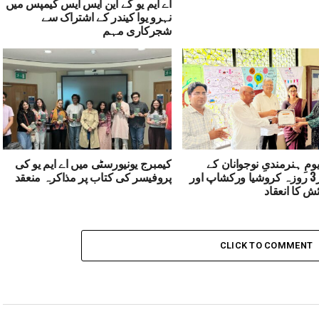
اے ایم یو کے این ایس ایس کیمپس میں
نہرو یوا کیندر کے اشتراک سے
شجرکاری مہم
ومِ ہنرمندیِ نوجوانان کے
کیمبرج یونیورسٹی میں اے ایم یو کی
موقع پر3 روزہ کروشیا ورکشاپ اور
پروفیسر کی کتاب پر مذاکرہ منعقد
ئش کا انعقاد
CLICK TO COMMENT