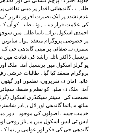
جاوید اختر نے پرچم کشائی کی اور گاندھی
طلبہ نے گاندھیائی اقدار پر مبنی ثقافتی 
عدم تشدد پر ایک بصیرت افروز تقریر کی
کی علامت قرار دیتے ہوئے طلبہ کو اُن کے
احمدی اسکول برائے نابینا طلبہ میں سوچ
پر خصوصی پروگرام منعقد ہوا۔ ساتویں 
سمرن نے صفائی پر مبنی گاندھی جی کے نظ
پرنسپل ڈاکٹر نائلہ راشد کی قیادت میں ص
یو گرلز اسکول میں پرنسپل آمنہ ملک اور
پروگرام منعقد کیا گیا۔ طالبات عرشی رفیق
عالیہ امان نے تقریروں، نظموں اور گیتوں 
آمنہ ملک نے طلبہ کو نظم و ضبط، سچائی
نصیحت کی۔سینئر سیکنڈری اسکول (گرلز) 
ساتھ مہاتما گاندھی اور لال بہادر شاست
خدمت جیسے اصولوں کی موجودہ دور میں
ایس ٹی ایس اسکول میں مہناز روحی اور 
گاندھی جی کی فکر اور عوامی رہنما کے ط