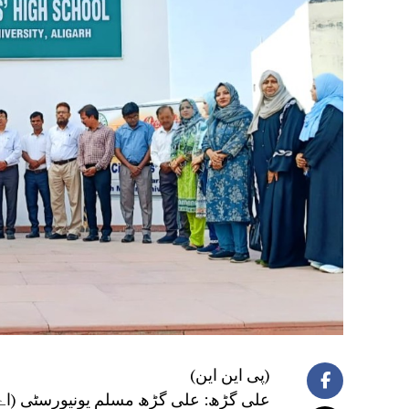
(پی این این)
علی گڑھ: علی گڑھ مسلم یونیورسٹی (اے ای