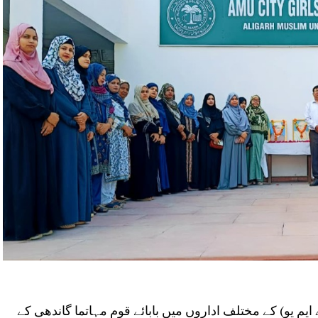
م یو) کے مختلف اداروں میں بابائے قوم مہاتما گاندھی کے