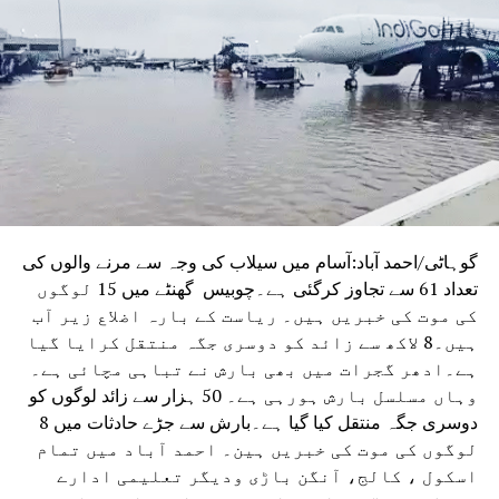
مندر ہے۔ اسی فیصلے میں عدالت نے آثارِ قدیمہ کے سروے آف
انڈیا (اے ایس آئی) کے کئی دہائیوں پرانے اس حکم کو بھی
منسوخ کر دیا تھا، جس کے تحت مسلم برادری کو اس مقام پر
جمعہ کی نماز ادا کرنے کی اجازت حاصل تھی۔
گوہاٹی/احمد آباد:آسام میں سیلاب کی وجہ سے مرنے والوں کی
تعداد 61 سے تجاوز کرگئی ہے۔چوبیس گھنٹے میں 15 لوگوں
کی موت کی خبریں ہیں۔ ریاست کے بارہ اضلاع زیر آب
ہیں۔8 لاکھ سے زائد کو دوسری جگہ منتقل کرایا گیا
ہے۔ادھر گجرات میں بھی بارش نے تباہی مچائی ہے۔
وہاں مسلسل بارش ہورہی ہے۔ 50 ہزار سے زائد لوگوں کو
دوسری جگہ منتقل کیا گیا ہے۔بارش سے جڑے حادثات میں 8
لوگوں کی موت کی خبریں ہین۔ احمد آباد میں تمام
اسکول ، کالج، آنگن باڑی ودیگر تعلیمی ادارے