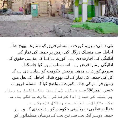
نئی دہلی:سپریم کورٹ نے مسلم فریق کو متنازعہ بھوج شالہ
احاطہ سے منسلک درگاہ کی زمین پر جمعہ کی نماز کی
ادائیگی کی اجازت دی ہے۔ کورٹ نے کہا کہ مذہبی حقوق کی
ادائیگی ہمارا فرض ہے۔ اسے سلب نہیں کیا جاسکتا۔
سپریم کورٹ نے مدھیہ پردیش حکومت کو ہدایت دی ہے کہ
کل کی جمعہ کی نماز کے لئے بھوج شالہ احاطہ کے بغل میں
زمین فراہم کی جائے۔کورٹ نے واضح کیا کہ مسلم فریق نے
خسرہ نمبر596جسے درگاہ کی زمین بتایا گیا ہے وہاں
پر جمعہ کی نماز ادا کرنے کی اجازت مانگی ہے۔یہ
جگہ متنازعہ احاطہ سے بالکل نزدیک ہے ۔
عدالتِ عظمیٰ نے ریاستی حکومت کو ہدایت دی کہ وہ ہر
جمعہ دوپہر ایک بجے سے تین بجے کے درمیان مسلمانوں کو