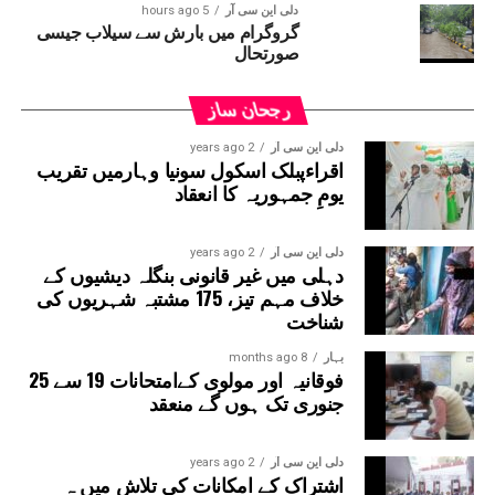
دلی این سی آر
5 hours ago
گروگرام میں بارش سے سیلاب جیسی
صورتحال
رجحان ساز
دلی این سی آر
2 years ago
اقراءپبلک اسکول سونیا وہارمیں تقریب
یومِ جمہوریہ کا انعقاد
دلی این سی آر
2 years ago
دہلی میں غیر قانونی بنگلہ دیشیوں کے
خلاف مہم تیز، 175 مشتبہ شہریوں کی
شناخت
بہار
8 months ago
فوقانیہ اور مولوی کےامتحانات 19 سے 25
جنوری تک ہوں گے منعقد
دلی این سی آر
2 years ago
اشتراک کے امکانات کی تلاش میں ہ