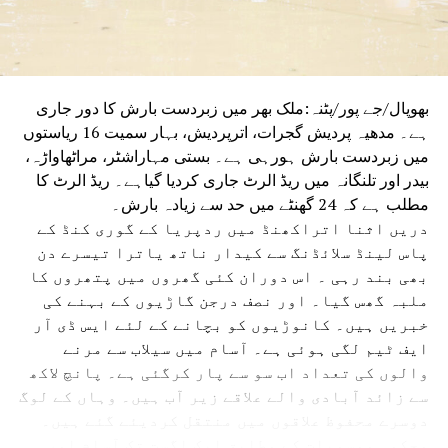
بھوپال/جے پور/پٹنہ:ملک بھر میں زبردست بارش کا دور جاری
ہے۔ مدھیہ پردیش گجرات، اترپردیش، بہار سمیت 16 ریاستوں
میں زبردست بارش ہورہی ہے۔ بستی مہاراشٹر، مراٹھاواڑہ،
بیدر اور تلنگانہ میں ریڈ الرٹ جاری کردیا گیاہے۔ ریڈ الرٹ کا
مطلب ہے کہ 24 گھنٹے میں حد سے زیادہ بارش۔
دریں اثنا اتراکھنڈ میں ردپریا کے گوری کنڈ کے
پاس لینڈ سلائڈنگ سے کیدار ناتھ یاترا تیسرے دن
بھی بند رہی ۔ اس دوران کئی گھروں میں پتھروں کا
ملبہ گھس گیا۔ اور نصف درجن گاڑیوں کے بہنے کی
خبریں ہیں۔ کانوڑیوں کو بچانے کے لئے ایس ڈی آر
ایف ٹیم لگی ہوئی ہے۔ آسام میں سیلاب سے مرنے
والوں کی تعداد اب سو سے پار کرگئی ہے۔ پانچ لاکھ
سے زائد آبادی والے علاقے زیر آب ہیں۔ وہاں کے لوگ
دوسرے محفوظ علاقوں میں منتقل کردیئے گئے ہیں۔
محکمہ موسمیات کے مطابق ایک اگست تک آسام اور