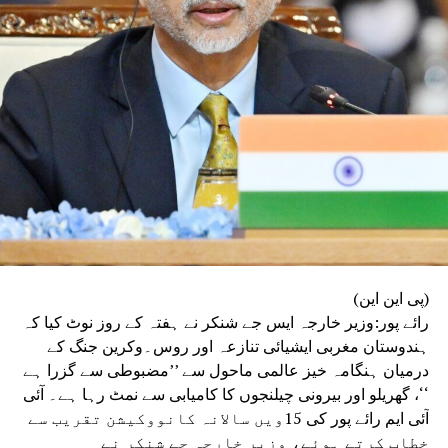
(پی این این)
رائے پور:وزیر خارجہ ایس جے شنکر نے ہفتہ کے روز نوٹ کیا کہ
ہندوستان مغربی ایشیائی تنازعہ اور روس۔وکرین جنگ کے
درمیان ہنگامہ خیز عالمی ماحول سے ’’مضبوطی سے گزرا ہے
‘‘، گھریلو اور بیرونی چیلنجوں کا کامیابی سے نمٹ رہا ہے۔ آئی
آئی ایم رائے پور کی 15ویں سالانہ کانووکیشن تقریب سے
خطاب کرتے ہوئے، وزیر خارجہ جے شنکر نے