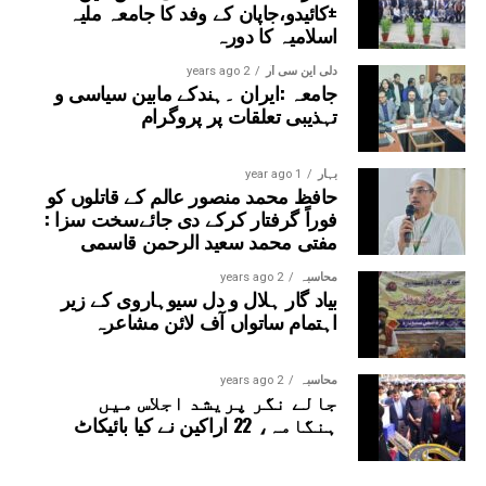
±کائیدو،جاپان کے وفد کا جامعہ ملیہ
اسلامیہ کا دورہ
دلی این سی آر
2 years ago
جامعہ :ایران ۔ہندکے مابین سیاسی و
تہذیبی تعلقات پر پروگرام
بہار
1 year ago
حافظ محمد منصور عالم کے قاتلوں کو
فوراً گرفتار کرکے دی جائےسخت سزا :
مفتی محمد سعید الرحمن قاسمی
محاسبہ
2 years ago
بیاد گار ہلال و دل سیوہاروی کے زیر
اہتمام ساتواں آف لائن مشاعرہ
محاسبہ
2 years ago
جالے نگر پریشد اجلاس میں
ہنگامہ، 22 اراکین نے کیا بائیکاٹ