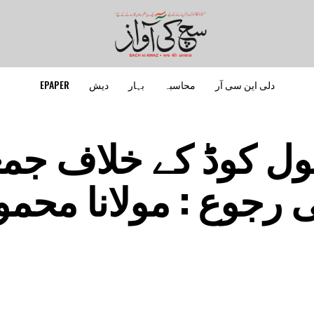
دلی این سی آر
محاسبہ
بہار
دیش
EPAPER
ل کوڈ کے خلاف جمع
رجوع : مولانا محمو