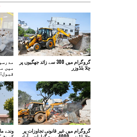
گروگرام میں 300 سے زائد جھگیوں پر
مدرسوں
چلا بلڈوزر
میں مد
قبول:ج
گروگرام میں غیر قانونی تجاوزات پر
وندے ما
چلا بلڈوزر، 4000 مربع گزاراضی آزاد
کورٹ 