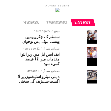
ADVERTISEMENT
VIDEOS
TRENDING
LATEST
دیش
22 hours ago
سسٹم کے چکرویومیں
پھنسے ہوئے ہیں نوجوان
دلی این سی آر
22 hours ago
ایف ایس ایل میں زیرِ التوا
مقدمات میں 72 فیصد
کمی: سود
دلی این سی آر
1 day ago
دہلی میٹرو اسٹیشنوں پر 9
اگست سےبڑھے گی سختی