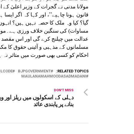
مولانا مدنی نے گجرات کے وزیر اعلیٰ کے ا
قانون ہونا چاہیے‘‘، اور کہا کہ اگر ایسا 
مساوات) کی سنگین خلاف ورزی ہے۔مولانا 
عدالت میں چیلنج کرے گی اور اس مقصد کے لی
مسلمانوں کے مذہبی و آئینی حقوق کا مکم
احکام کو کسی بھی صورت میں متاثر نہ ہو
ILCODE
BJPGOVERNMENT
RELATED TOPICS:
MAULANAMAHMOODASADMADANI
DON'T MISS
دہلی کے اسکولوں میں ریلز اور وی
بنانے پر پابندی عائد