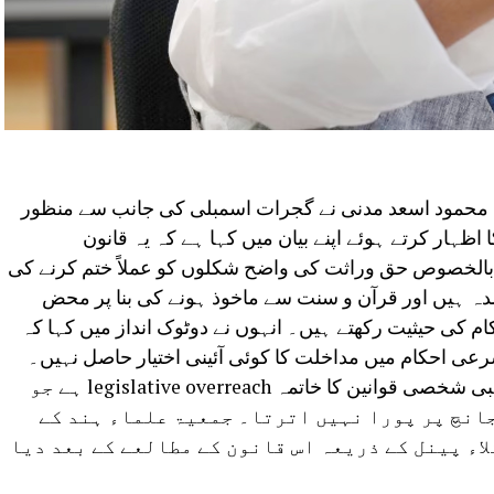
نا محمود اسعد مدنی نے گجرات اسمبلی کی جانب سے منظور
ہار کرتے ہوئے اپنے بیان میں کہا ہے کہ یہ قانون
 بالخصوص حق وراثت کی واضح شکلوں کو عملاً ختم کرنے کی
ہ ہیں اور قرآن و سنت سے ماخوذ ہونے کی بنا پر محض
م کی حیثیت رکھتے ہیں۔ انہوں نے دوٹوک انداز میں کہا کہ
ی احکام میں مداخلت کا کوئی آئینی اختیار حاصل نہیں۔
مزید برآں یکساں سول کوڈ کے نام پر مذہبی شخصی قوانین کا خاتمہ legislative overreach ہے جو
جانچ پر پورا نہیں اترتا۔ جمعیۃ علماء ہند کے
اء پینل کے ذریعہ اس قانون کے مطالعے کے بعد دیا