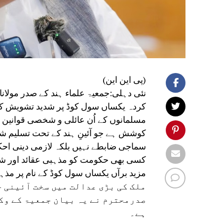
(پی این این)
نئی دہلی:جمعیۃ علماء ہند کے صدر مولا
کردہ یکساں سول کوڈ پر شدید تشویش کا اظ
مسلمانوں کے اُن عائلی و شخصی قوانین
کوشش ہے جو آئینِ ہند کے تحت تسلیم شد
سماجی ضابطے نہیں بلکہ لازمی دینی احکا
کسی بھی حکومت کو مذہبی عقائد اور شرع
ملک کی بڑی عدالت میں سخت آئینی 
صدرمحترم نے یہ بیان جمعیۃ کے وکل
ہے۔