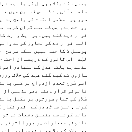
جمعیۃ کے وکلاء پینل کی جانب سے بل
سامنے آئی ہے کہ اس قانون میں خا
طور پر اسلامی احکام کی واضح ہدای
وراثت ہے، جس کے حصے قرآنِ کریم 
قرار دیے گئے ہیں۔ہر ایک وارث کا 
اللہ قرار دے کر تجاوز کرنے والوں
پرسنل لا کا حصہ نہیں بلکہ صریح اح
لہٰذا اس قانون کے ذریعے ان احکام 
مذمت ہے بلکہ عدل کے بنیادی اصولو
سازوں کے کیے گئے عہد کی خلاف ورز
اسی طرح تعددِ ازدواج پر کلی پابن
قانونی قرار دینا بھی مذہبی آزاد
طلاق کی تمام صورتوں پر مکمل پابن
کرنا، نیز ساٹھ دن کے اندر نکاح 
عائد کرنے سے متعلق دفعات نہ تو آ
قانونی معیارات پر پورا اترتی ہی
معاملات کو بلا جواز فوجداری دائرے