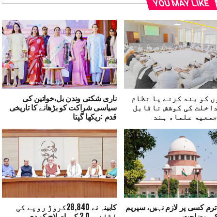
YOU MAY LIKE
 کو بند کرنے یا نظام
ناری شکتی وندن بل،خواتین کی
اخلت کی کوشش ناقابل
سیاسی شراکت کو بڑھانے کا تاریخی
معیۃ علماء ہند
قدم :ریکھا گپتا
ترم کسی پر لازم نہیں، سپریم
کابینہ نے 28,840کروڑ روپے کی
کی وضاحت
اڑان ۔ 2.0 کی اصلاح کو دی