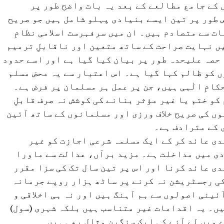
 کے جامع مطالعے کے بعد یہ بات واضح طور پر
ص طور پر تین ایسے بنیادی پہلو شامل ہیں جو صریح
ات سے متصادم ہیں۔ ان میں سرفہرست اسلامی نظامِ
میں نہایت صراحت کے ساتھ متعین اور ناقابلِ ترمیم
حصہ علیحدہ طور پر بیان کیا گیا ہے اور اسے حدود
 کو ظالم کہا گیا ہے۔ اس اعتبار سے یہ محض مسلم
کامِ الٰہی ہیں، جن پر عمل ہر مسلمان پر فرض ہے۔
کو ختم یا غیر مؤثر بنانے کی کوشش نہ صرف قابلِ
ں کی صریح خلاف ورزی اور مسلمانوں کے ساتھ آئین
ی کے مترادف ہے۔
دی عائد کر کے ایک مسلمہ شرعی اجازت کو غیر
ی میں مداخلت ہے۔ مزید برآں، عدالت سے ماورا
دی عائد کرنا اور اس پر تین سال تک کی سزا مقرر
کی رجسٹریشن نہ کرنے پر ساٹھ ہزار روپے جرمانہ
ئینی اصولوں سے ہم آہنگ ہیں اور نہ ہی اخلاقی و
ں۔ یہ اقدامات غیر متناسب ہیں بلکہ شہری (سول)
 میں لے آنے کی ایک سنگین مثال بھی ہیں۔