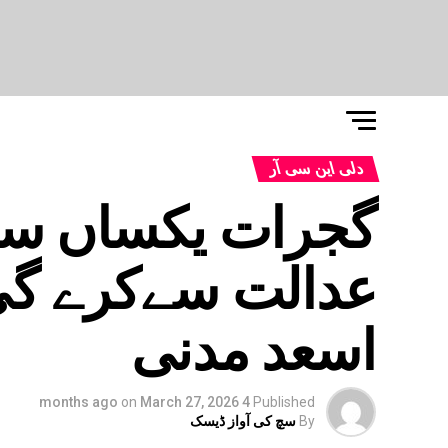
دلی این سی آر
گجرات یکساں سو
عدالت سےکرے گی 
اسعد مدنی
on
March 27, 2026
4 months ago
Published
By
سچ کی آواز ڈیسک