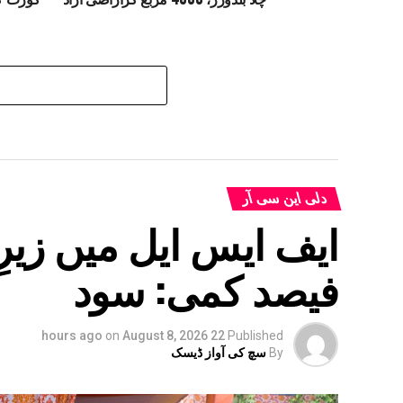
دلی این سی آر
فیصد کمی: سود
on
August 8, 2026
22 hours ago
Published
By
سچ کی آواز ڈیسک