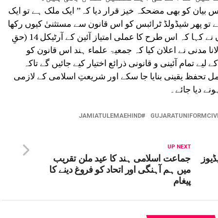
س بیان کو بھی مضحکہ خیز قرار دیا کہ’’ ایک ملک ہے تو ایک
ہے تو پھر شیڈولڈ ٹرائبس کو اس قانون سے مستثنیٰ کیوں رکھا
گیا؟ کیا وہ ملک کا حصہ نہیں ہیں؟ انہوں نے کہا کہ اس طرح کا عملی امتیاز آئین کے آرٹیکل 14 (حقِ
مدنی نے اعلان کیا کہ جمعیۃ علماء ہند اس قانون کو
ے تمام آئینی و قانونی ذرائع اختیار کیے جائیں گے تاکہ
ل تحفظ یقینی بنایا جا سکے اور شریعتِ اسلامی کے لازمی
نے دیا جائے۔
JAMIATULEMAEHIND
GUJARATUNIFORMCIV
UP NEXT
ڈیوز
جماعت اسلامی ہند کا عید ملن تقریب
میں ہم آہنگی اور اتحاد کو فروغ دینے کا
پیغام