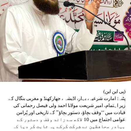
(پی این این)
پٹنہ: امارت شرعیہ، بہار، اڈیشہ ، جھارکھنڈ و مغربی بنگال کے
زیر اہتمام، امیر شریعت مولانا احمد ولی فیصل رحمانی کی
قیادت میں ’’وقف بچاؤ، دستور بچاؤ‘‘ کے تاریخی اور پُرامن
عوامی اجتماع میں 10 لاکھ سے زائد وقف و دستور کے
بہادر محافظین نے شرکت کرکے یہ ثابت کر دیا کہ