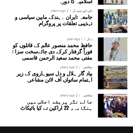
اسلامیہ کا دورہ
دلی این سی آر
2 years ago
جامعہ :ایران ۔ہندکے مابین سیاسی و
تہذیبی تعلقات پر پروگرام
بہار
1 year ago
حافظ محمد منصور عالم کے قاتلوں کو
فوراً گرفتار کرکے دی جائےسخت سزا :
مفتی محمد سعید الرحمن قاسمی
محاسبہ
2 years ago
بیاد گار ہلال و دل سیوہاروی کے زیر
اہتمام ساتواں آف لائن مشاعرہ
محاسبہ
2 years ago
جالے نگر پریشد اجلاس میں
ہنگامہ، 22 اراکین نے کیا بائیکاٹ