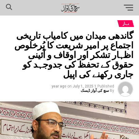
بہار
گاندھی میدان میں کامیاب تاریخی
اجتماع پر امیر شریعت کا پُرخلوص
اظہار تشکر اور اوقاف و آئینی
حقوق کے تحفظ کی جدوجہد کو
جاری رکھنے کی اپیل
on
July 1, 2025
1 year ago
Published
By
سچ کی آواز ڈیسک