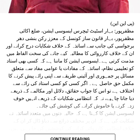
کی جائیں۔
واضح رہے کہ گزشتہ ماہ طلبہ تحریک کے دوران بہار بھر میں
شدید احتجاجی مظاہرے ہوئے تھے۔ اس دوران احتجاج کرنے والے
طلبہ و طالبات اور پولیس اہلکاروں کے درمیان متعدد مقامات
(پی این این)
پر جھڑپیں ہوئیں۔ کئی شہروں میں پتھراؤ اور لاٹھی چارج کے
مظفرپور: بہار اسٹیٹ ٹیچرس ایسوسی ایشن، ضلع اکائی
واقعات میں مظاہرین طلبہ زخمی ہوئے تھے۔
مظفرپور، بہار قانون ساز کونسل کے معزز رکن بنشی دھر
سیوان میں طلبہ تحریک نے پُرتشدد رخ اختیار کر لیا تھا۔
برجواسی کی جانب سے اساتذہ کے خلاف شکایات درج کرانے اور
اپوزیشن کا الزام ہے کہ پولیس نے مظاہرین پر گولیاں چلائیں،
ان کے خلاف کارروائی کا مطالبہ کیے جانے کی سخت الفاظ میں
جس کے نتیجے میں تین طلبہ زخمی ہو گئے تھے۔ بعد ازاں
مذمت کرتی ہے۔ایسوسی ایشن کا ماننا ہے کہ کسی بھی استاد
سیوان کے سپرنٹنڈنٹ آف پولیس (ایس پی) پورن کمار جھا نے اے
کو تعلیمی نظام، اساتذہ کے مفادات یا عوامی مفاد سے متعلق
کے-47 سے فائرنگ کرنے والے کانسٹیبل ابھیشیک کمار کو معطل
مسائل پر جمہوری اور آئینی طریقے سے اپنی رائے پیش کرنے کا
کر دیا تھا۔ ہاتھ میں اے کے-47 تھامے فائرنگ کرتے ایک پولیس
مکمل حق حاصل ہے۔ اگر کسی کو کسی استاد کی رائے سے
اہلکار کی ویڈیو بھی سوشل میڈیا پر بڑے پیمانے پر وائرل ہوئی
اختلاف ہے تو اس کا جواب حقائق، دلائل اور مکالمے کے ذریعے
تھی۔
دیا جانا چاہیے، نہ کہ انتظامی شکایات کے ذریعے انہیں خوف
زدہ کرنے یا خاموش کرانے کی کوشش کی جائے۔
ایسوسی ایشن کا کہنا ہے کہ حالیہ دنوں میں متعدد اساتذہ نے
شکایت کی ہے کہ ان پر مختلف ذرائع سے دباؤ ڈال کر ان کے
خلاف انتظامی کارروائی کرانے کی کوششیں کی جا رہی ہیں۔
ان تمام شکایات کی غیر جانبدارانہ اور شفاف جانچ ہونی چاہیے
CONTINUE READING