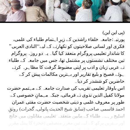
(پی این این)
پورنیہ:جامعہ خلفاء راشدین کے زیرِ اہتمام طلباء کی علمی،
فکری اور لسانی صلاحیتوں کو نکھارنے کے لیے’’النادی العربی‘‘
کا شاندار تعلیمی پروگرام منعقد کیا گیا۔ یہ دو روزہ پروگرام
تین مختلف نشستوں پر مشتمل تھا، جس میں جامعہ کے طلباء
نے عربی زبان و ادب پر اپنی مضبوط گرفت کا مظاہرہ کرتے
ہوئے فصیح و بلیغ تقاریر اور بہترین مکالمات پیش کر کے
حاضرین کو ششدر کر دیا۔
اس باوقار تعلیمی تقریب کی صدارت جامعہ کے مہتمم حضرت
مولانا کفیل الدین ندوی نے فرمائی، جبکہ مہمانِ خصوصی کے
طور پر معروف علمی و دینی شخصیت حضرت مفتی عمران
احمد قاسمی صاحب (سابق شیخ الحدیث پانولی، گجرات) رونقِ
اسٹیج رہے۔ طلباء کے مابین منعقدہ تعلیمی مقابلوں میں جانچ
اور بہترین پرکھ کے لیے تین معزز منصفین (ججز) کا پینل مقرر
تھا، جس میں حکمِ اول کے فرائض مفتی خالد حبیب صاحب