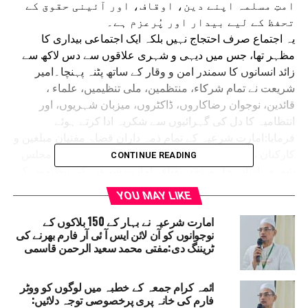
امتِ مسلمہ اپنے دین، اوقاف، اور آئینی حقوق کے
تحفظ کے لیے بیدار اور پُرعزم ہے۔
یہ اجتماع صرف احتجاج نہیں بلکہ ایک اجتماعی بیداری کا
مظہر تھا، جس میں دیہی و شہری علاقوں سے دس لاکھ سے
زائد انسانوں کا سمندر امن و وقار کے ساتھ پٹنہ پہنچا۔امیر
شریعت نے تمام شرکاء، منتظمین، ملی تنظیمیں، علماء ،
قائدین، نوجوان رضاکاروں، ڈاکٹروں، میزبان شہریوں، اور
انتظامیہ کا دل کی گہرائیوں سے شکریہ ادا کرتے ہوئے
فرمایا:امارت شرعیہ کے تمام ذمہ داران قضاۃ مفتیان مبلغین و
کارکنان ، امارت شرعیہ کے تمام ٹرسٹیز مجلس عاملہ مجلس
CONTINUE READING
شوری ،ارباب حل و عقد، نقباء ، امارت شرعیہ کی تنظیموں کے
ذمہ داران و ممبران ،تحفظ اوقاف و کانفرنس کی کمیٹیوں،
YOU MAY LIKE
مساجد کے ائمہ، صدور و سیکریٹریز، متعدد تعلیمی اداروں کے
ذمہ داران اور رضاکاروں کا خصوصی شکریہ جنہوں نے گاؤں
امارت شرعیہ نے بہار کے 150 بلاکوں کے
نوجوانوں کو آن لائن ایس آ ئی آر فارم بھرنے کی
گاؤں، کوچہ کوچہ عوام کو بیدار کیا،رات دن محنت کی اور
ٹریننگ دی:مفتی محمد سعید الرحمن قاسمی
مثالی نظم و ضبط کا مظاہرہ کیا۔
تمام ملی تنظیمات کی قیادت و کارکنان ،
خانقاہوں اور تعلیمی اداروں کا شکریہ جنہوں نے
ائمہ کرام جمعہ کے خطبہ میں لوگوں کو ووٹر
فارم کی خانہ پری پرخصوصی توجہ دلائیں:
متحد ہو کر اتحادِ ملت کا مظاہرہ کیا، جن میں