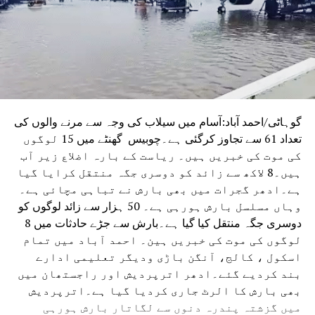
منسوخ کر دیا تھا، جس کے تحت مسلم برادری کو اس مقام پر
جمعہ کی نماز ادا کرنے کی اجازت حاصل تھی۔
گوہاٹی/احمد آباد:آسام میں سیلاب کی وجہ سے مرنے والوں کی
تعداد 61 سے تجاوز کرگئی ہے۔چوبیس گھنٹے میں 15 لوگوں
کی موت کی خبریں ہیں۔ ریاست کے بارہ اضلاع زیر آب
ہیں۔8 لاکھ سے زائد کو دوسری جگہ منتقل کرایا گیا
ہے۔ادھر گجرات میں بھی بارش نے تباہی مچائی ہے۔
وہاں مسلسل بارش ہورہی ہے۔ 50 ہزار سے زائد لوگوں کو
دوسری جگہ منتقل کیا گیا ہے۔بارش سے جڑے حادثات میں 8
لوگوں کی موت کی خبریں ہین۔ احمد آباد میں تمام
اسکول ، کالج، آنگن باڑی ودیگر تعلیمی ادارے
بند کردیے گئے۔ادھر اترپردیش اور راجستھان میں
بھی بارش کا الرٹ جاری کردیا گیا ہے۔اترپردیش
میں گزشتہ پندرہ دنوں سے لگاتار بارش ہورہی