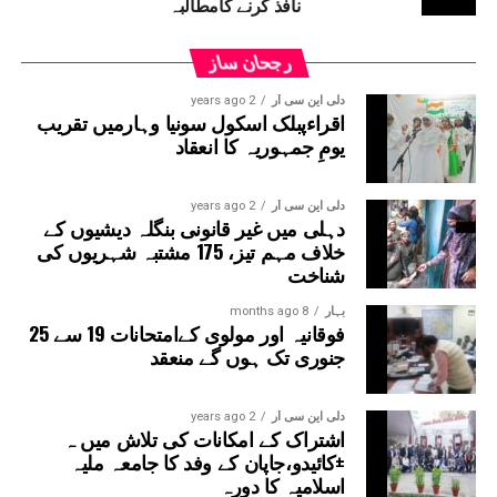
نافذ کرنے کامطالبہ
رجحان ساز
دلی این سی آر
2 years ago
اقراءپبلک اسکول سونیا وہارمیں تقریب
یومِ جمہوریہ کا انعقاد
دلی این سی آر
2 years ago
دہلی میں غیر قانونی بنگلہ دیشیوں کے
خلاف مہم تیز، 175 مشتبہ شہریوں کی
شناخت
بہار
8 months ago
فوقانیہ اور مولوی کےامتحانات 19 سے 25
جنوری تک ہوں گے منعقد
دلی این سی آر
2 years ago
اشتراک کے امکانات کی تلاش میں ہ
±کائیدو،جاپان کے وفد کا جامعہ ملیہ
اسلامیہ کا دورہ