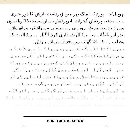
بھوپال/جے پور/پٹنہ:ملک بھر میں زبردست بارش کا دور جاری
ہے۔ مدھیہ پردیش گجرات، اترپردیش، بہار سمیت 16 ریاستوں
میں زبردست بارش ہورہی ہے۔ بستی مہاراشٹر، مراٹھاواڑہ،
بیدر اور تلنگانہ میں ریڈ الرٹ جاری کردیا گیاہے۔ ریڈ الرٹ کا
مطلب ہے کہ 24 گھنٹے میں حد سے زیادہ بارش۔
دریں اثنا اتراکھنڈ میں ردپریا کے گوری کنڈ کے
پاس لینڈ سلائڈنگ سے کیدار ناتھ یاترا تیسرے دن
بھی بند رہی ۔ اس دوران کئی گھروں میں پتھروں کا
ملبہ گھس گیا۔ اور نصف درجن گاڑیوں کے بہنے کی
خبریں ہیں۔ کانوڑیوں کو بچانے کے لئے ایس ڈی آر
ایف ٹیم لگی ہوئی ہے۔ آسام میں سیلاب سے مرنے
والوں کی تعداد اب سو سے پار کرگئی ہے۔ پانچ لاکھ
سے زائد آبادی والے علاقے زیر آب ہیں۔ وہاں کے لوگ
دوسرے محفوظ علاقوں میں منتقل کردیئے گئے ہیں۔
محکمہ موسمیات کے مطابق ایک اگست تک آسام اور
دوسری ریاستوں میں بھاری بارش اور بجلی گرنے کے
CONTINUE READING
امکانات ہیں۔آسام میں تنسکویا، بھیما جی ،