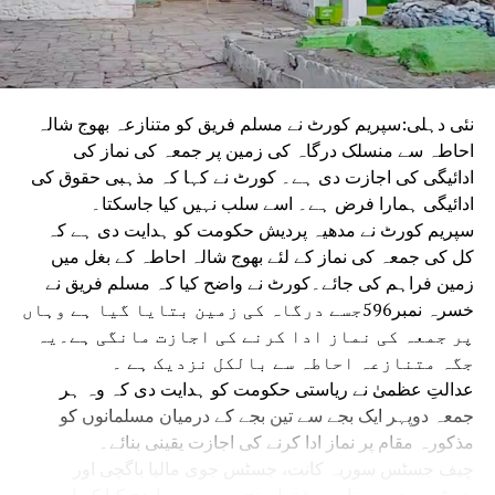
نئی دہلی:سپریم کورٹ نے مسلم فریق کو متنازعہ بھوج شالہ
احاطہ سے منسلک درگاہ کی زمین پر جمعہ کی نماز کی
ادائیگی کی اجازت دی ہے۔ کورٹ نے کہا کہ مذہبی حقوق کی
ادائیگی ہمارا فرض ہے۔ اسے سلب نہیں کیا جاسکتا۔
سپریم کورٹ نے مدھیہ پردیش حکومت کو ہدایت دی ہے کہ
کل کی جمعہ کی نماز کے لئے بھوج شالہ احاطہ کے بغل میں
زمین فراہم کی جائے۔کورٹ نے واضح کیا کہ مسلم فریق نے
خسرہ نمبر596جسے درگاہ کی زمین بتایا گیا ہے وہاں
پر جمعہ کی نماز ادا کرنے کی اجازت مانگی ہے۔یہ
جگہ متنازعہ احاطہ سے بالکل نزدیک ہے ۔
عدالتِ عظمیٰ نے ریاستی حکومت کو ہدایت دی کہ وہ ہر
جمعہ دوپہر ایک بجے سے تین بجے کے درمیان مسلمانوں کو
مذکورہ مقام پر نماز ادا کرنے کی اجازت یقینی بنائے۔
چیف جسٹس سوریہ کانت، جسٹس جوی مالیا باگچی اور
جسٹس وی موہنا پر مشتمل بنچ نے یہ بھی واضح کیا کہ اس