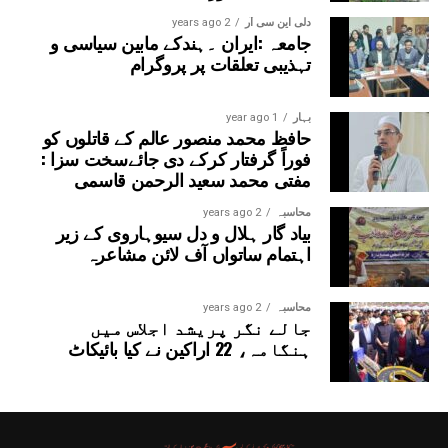
دلی این سی آر
2 years ago
جامعہ :ایران ۔ہندکے مابین سیاسی و
تہذیبی تعلقات پر پروگرام
بہار
1 year ago
حافظ محمد منصور عالم کے قاتلوں کو
فوراً گرفتار کرکے دی جائےسخت سزا :
مفتی محمد سعید الرحمن قاسمی
محاسبہ
2 years ago
بیاد گار ہلال و دل سیوہاروی کے زیر
اہتمام ساتواں آف لائن مشاعرہ
محاسبہ
2 years ago
جالے نگر پریشد اجلاس میں
ہنگامہ، 22 اراکین نے کیا بائیکاٹ