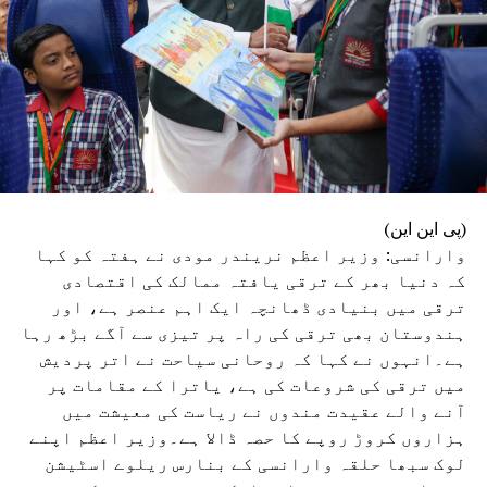
(پی این این)
وارانسی: وزیر اعظم نریندر مودی نے ہفتہ کو کہا
کہ دنیا بھر کے ترقی یافتہ ممالک کی اقتصادی
ترقی میں بنیادی ڈھانچہ ایک اہم عنصر ہے، اور
ہندوستان بھی ترقی کی راہ پر تیزی سے آگے بڑھ رہا
ہے۔انہوں نے کہا کہ روحانی سیاحت نے اتر پردیش
میں ترقی کی شروعات کی ہے، یاترا کے مقامات پر
آنے والے عقیدت مندوں نے ریاست کی معیشت میں
ہزاروں کروڑ روپے کا حصہ ڈالا ہے۔وزیر اعظم اپنے
لوک سبھا حلقہ وارانسی کے بنارس ریلوے اسٹیشن