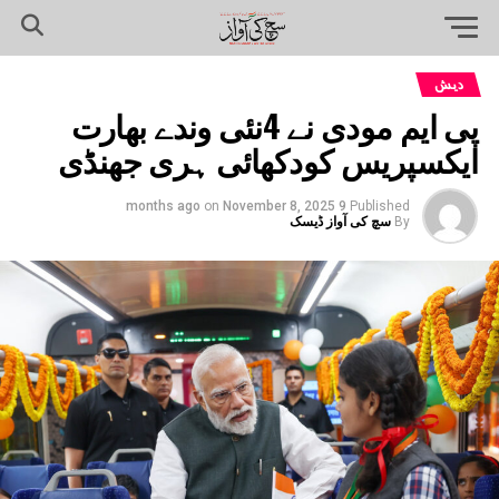
دیش
پی ایم مودی نے 4نئی وندے بھارت
ایکسپریس کودکھائی ہری جھنڈی
on
November 8, 2025
9 months ago
Published
By
سچ کی آواز ڈیسک