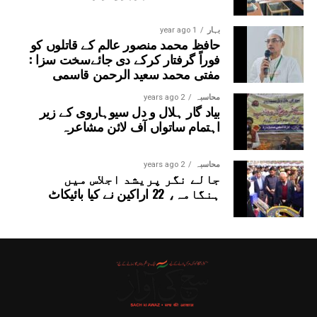
بہار
1 year ago
حافظ محمد منصور عالم کے قاتلوں کو
فوراً گرفتار کرکے دی جائےسخت سزا :
مفتی محمد سعید الرحمن قاسمی
محاسبہ
2 years ago
بیاد گار ہلال و دل سیوہاروی کے زیر
اہتمام ساتواں آف لائن مشاعرہ
محاسبہ
2 years ago
جالے نگر پریشد اجلاس میں
ہنگامہ، 22 اراکین نے کیا بائیکاٹ