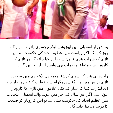
پٹنہ: بہار اسمبلی میں اپوزیشن لیڈر تیجسوی یادو نے اتوار کے
روز کہا کہ اگر ریاست میں عظیم اتحاد کی حکومت بننے پر
تاڑی کو شراب بندی قانون سے باہر کیا جائے گا اور تاڑی کے
کاروبار سے متعلق مقدمات بھی واپس لے لیے جائیں گے۔
راجدھانی پٹنہ کے سری کرشنا میموریل آڈیٹوریم میں منعقدہ
تاڑی بزنس مین مہاجُٹان پروگرام سے خطاب کرتے ہوئے آر جے
ڈی لیڈر نے کہا کہ بہار کے کئی علاقوں میں تاڑی کا کاروبار
ہوتا ہے۔ اگر اس سال کے آخر میں ہونے والے اسمبلی انتخابات
میں عظیم اتحاد کی حکومت بنتی ہے تو اس کاروبار کو صنعت
کا درجہ دے دیا جائے گا۔