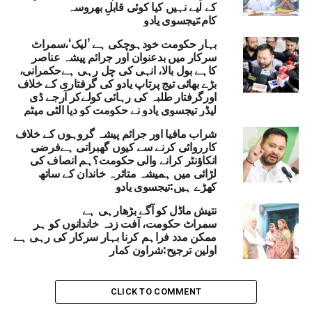
کے لیے نہیں کیا کوئی قابلِ بھروسہ
کئی لوگ ضمانت بھی نہیں کروا پا رہے ہیں۔ پولیس
کام:تیجسوی یادو
بھی شراب کے نام پر گھروں میں گھس کر لوگوں کا
بہار حکومت خودہوچکی ہے ’لیک‘،سمراٹ
استحصال کر رہی ہے۔ بہار حکومت پر نشانہ لگاتے
سرکار میں بدعنوان اور جرائم پیشہ عناصر
ہوئے انہوں نے کہا کہ حکومت کی ’نیرا‘ اسکیم بھی
کاہے بول بالا، انہی کی چل رہی ہےحکمرانی،
فلاپ ہو گئی ہے۔
بڑے بھائی تیج پرتاپ یادو کی گرفتاری کے خلاف
اورگرفتار طلبہ کی رہائی کولےکر آرجے ڈی
لیڈر تیجسوی یادو نے حکومت کو دیا الٹی میٹم
تیجسوی یادو نے پاسی برادری کے لوگوں سے اپیل کرتے ہوئے کہا
کہ اب ووٹوں سے حکومت کو نشانہ بنانے اور عظیم اتحاد کی
شراب مافیا اور جرائم پیشہ گروہوں کے خلاف
کارروائی کرنے سے کیوں گھبراتی ہےفرضی
حکومت بنانے کی ضرورت ہے۔ انہوں نے کہا کہ انڈسٹری کا
انکاؤنٹر کرانے والی حکومت؟ہم انصاف کی
درجہ ملنے سے اس کاروبار سے وابستہ لوگوں کی معاشی
لڑائی میں ہمیشہ متاثرہ خاندان کے ساتھ
حالت بہتر ہوگی۔ اس موقع پر تیجسوی یادو نے لبنی (تاڑی کو
کھڑے ہیں:تیجسوی یادو
ذخیرہ کرنے والا مٹی کا برتن) بھی اٹھایا۔
نتیش ماڈل کو آگے بڑھارہی ہے
سمراٹ حکومت، آفت زدہ خاندانوں کو ہر
BIHAR ASSEMBLY ELECTIONS 2025
RELATED TOPICS:
ممکن مدد فراہم کرنا بہار سرکار کی رہی ہے
BIHAR POLITICS
BIHAR OPPOSITION LEADER
BIHAR NEWS
اولین ترجیح:شراون کمار
TEJASHWI YADAV
RJD LEADER
UP NEX
CLICK TO COMMENT
یتامڑھی:ریونیو سے متعلق کاموں کا لیا گیا جائزہ