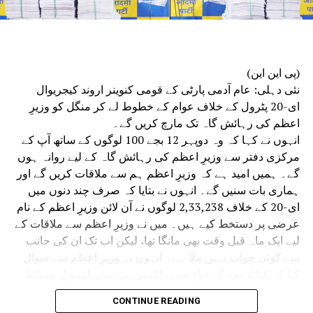
(پی این این)
نئی دہلی: عام آدمی پارٹی کے قومی کنوینر اروند کیجریوال
ای-20 پٹرول کے خلاف عوام کے خطوط لے کر منگل کو وزیرِ
اعظم کی رہائش گاہ تک مارچ کریں گے۔
انہوں نے کہا کہ وہ دوپہر 12 بجے 100 لوگوں کے ساتھ آپ کے
مرکزی دفتر سے وزیرِ اعظم کی رہائش گاہ کے لیے روانہ ہوں
گے۔ ہمیں امید ہے کہ وزیرِ اعظم ہم سے ملاقات کریں گے اور
ہماری بات سنیں گے۔ انہوں نے بتایا کہ صرف چند دنوں میں
ای-20 کے خلاف 2,33,238 لوگوں نے آن لائن وزیرِ اعظم کے نام
عرضی پر دستخط کیے ہیں۔ میں نے وزیرِ اعظم سے ملاقات کے
لیے ایک ماہ قبل وقت بھی مانگا تھا، لیکن اب تک ان کی جانب
سے کوئی جواب نہیں ملا ہے۔ انہوں نے وزیرِ اعظم سے سوال
کیا کہ کیا ٹرمپ کے دباؤ میں ملک پر زبردستی ایتھنول مسلط
کیا جا رہا ہے اور کیا اگلے پانچ سال میں 20 ارب ڈالر کا ایتھنول
CONTINUE READING
خریدا جائے گا؟ پیر کو آپ کے مرکزی دفتر میں پریس کانفرنس