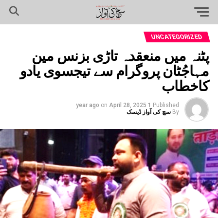
UNCATEGORIZED
پٹنہ میں منعقدہ تاڑی بزنس مین
مہاجُٹان پروگرام سے تیجسوی یادو
کاخطاب
on
April 28, 2025
1 year ago
Published
By
سچ کی آواز ڈیسک