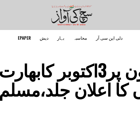
دلی این سی آر
محاسبہ
بہار
دیش
EPAPER
وقف ترمیمی قانون پر3اکتوبر کابھ
ں کا اعلان جلد،مسلم