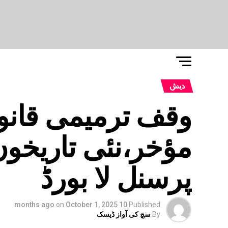
دیش
مؤخر،نئی تاریخو
پرسنل لا بورڈ
on
October 1, 2025
10 months ago
Published
By
سچ کی آواز ڈیسک