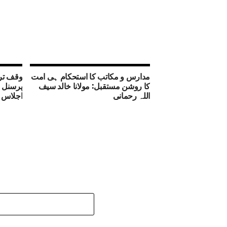
مدارس و مکاتب کا استحکام ہی امت
وقف تر
کا روشن مستقبل: مولانا خالد سیف
پرسنل ل
اللہ رحمانی
اجلاس 16نومبر کو