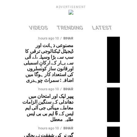
ADVERTISEMENT
VIDEOS
TRENDING
LATEST
10 hours ago
BIHAR
مصنوعی ذہانت اور
ڈیجیٹل ٹیکنالوجی ترقی کا
سب سے بڑا وسیلہ،اے آئی
سے بہار کے ارکانِ اسمبلی
اورقانون ساز کونسلروں
کی استعداد کار ہوگا میں
اضافہ: سمراٹ چوہدری
10 hours ago
BIHAR
پیپر لیک اور امتحان میں
دھاندلی کے سنگین الزامات
معاملے میںآئی جی آئی ایم
ایس کے 6 ایم بی بی ایس
طلبہ معطل
10 hours ago
BIHAR
گورنر کی شفقت نے بچائی