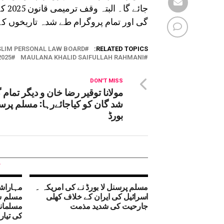
جائ
گی اور تمام پروگرام طے شدہ تاریخوں 
SLIM PERSONAL LAW BOARD
RELATED TOPICS:
025
MAULANA KHALID SAIFULLAH RAHMANI
DON'T MISS
مولانا توقیر رضا خان و دیگر تمام 
شد گان کو کیاجائےرہا: مسلم پرسن
بورڈ
مسلم پرسنل لا بورڈ نے کی امریکہ ۔
مہاراشٹ
اسرائیل کی ایران کے خلاف کھلی
مسلم س
جارحیت کی شدید مذمت
مسلمانو
کی تیار