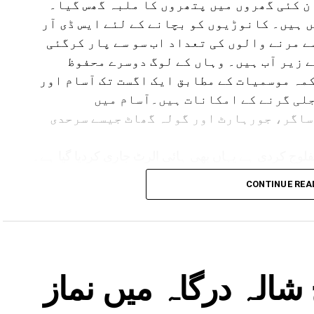
ن کئی گھروں میں پتھروں کا ملبہ گھس گیا۔
 ہیں۔ کانوڑیوں کو بچانے کے لئے ایس ڈی آر
سے مرنے والوں کی تعداد اب سو سے پار کرگئی
ے زیر آب ہیں۔ وہاں کے لوگ دوسرے محفوظ
مہ موسمیات کے مطابق ایک اگست تک آسام اور
لی گرنے کے امکانات ہیں۔آسام میں
ساگر، جورہارٹ اور گولہ گھاٹ جیسے سرحدی
لوج کردی ہے یہاں بھی ہائی الرٹ جاری کردیا گیا ہے۔
مدھیہ پردیش میں بھی بارش کا الرٹ جاری کیا گیا ہے۔ وہاں کے 17 اضلع متاثر ہیں۔ یوپی ،
CONTINUE REA
لرٹ ہے۔
شالہ درگاہ میں نماز