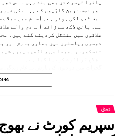
یاترا تیسرے دن بھی بند رہی ۔ اس دورا
اور نصف درجن گاڑیوں کے بہنے کی خبریں
ایف ٹیم لگی ہوئی ہے۔ آسام میں سیلاب 
ہے۔ پانچ لاکھ سے زائد آبادی والے علاق
علاقوں میں منتقل کردیئے گئے ہیں۔ محک
دوسری ریاستوں میں بھاری بارش اور بج
تنسکویا، بھیما جی ، لکھیم پور، شیو 
اضلاع کو الرٹ کردیا گیا ہے۔
گجرات میں دو دنوں کی بارش نے عام زندگی مف
DING
بہار کے کئی اضلاع میں بھی انتظامیہ ا
دیش
سپریم کورٹ نے بھوج 