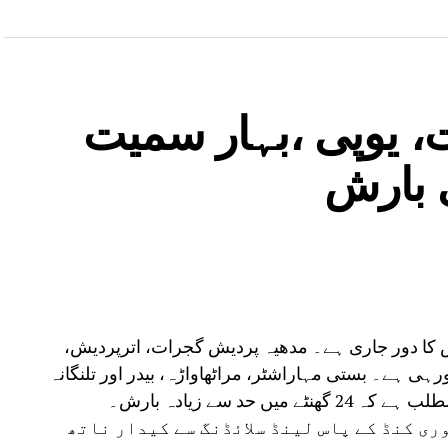
، یوپی ،بہار سمیت
ش کا دور جاری ہے۔ مدھیہ پردیش گجرات، اترپردیش،
ارش ہورہی ہے۔ بستی مہاراشٹر، مراٹھاواڑہ، بیدر اور تلنگانہ
 حد سے زیادہ بارش۔
ی کنڈ کے پاس لینڈ سلائڈنگ سے کیدار ناتھ