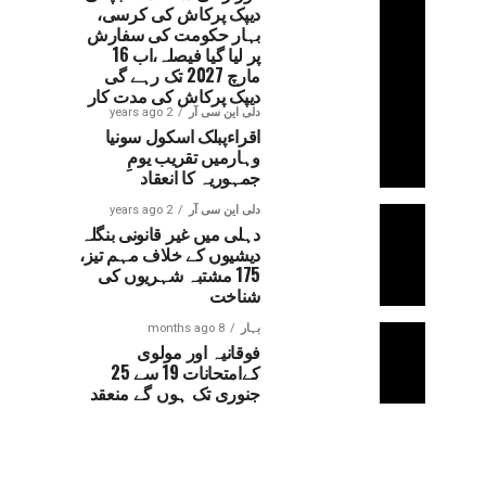
دیپک پرکاش کی کرسی،
بہار حکومت کی سفارش
پر لیا گیا فیصلہ،اب 16
مارچ 2027 تک رہے گی
دیپک پرکاش کی مدت کار
دلی این سی آر
2 years ago
اقراءپبلک اسکول سونیا
وہارمیں تقریب یومِ
جمہوریہ کا انعقاد
دلی این سی آر
2 years ago
دہلی میں غیر قانونی بنگلہ
دیشیوں کے خلاف مہم تیز،
175 مشتبہ شہریوں کی
شناخت
بہار
8 months ago
فوقانیہ اور مولوی
کےامتحانات 19 سے 25
جنوری تک ہوں گے منعقد