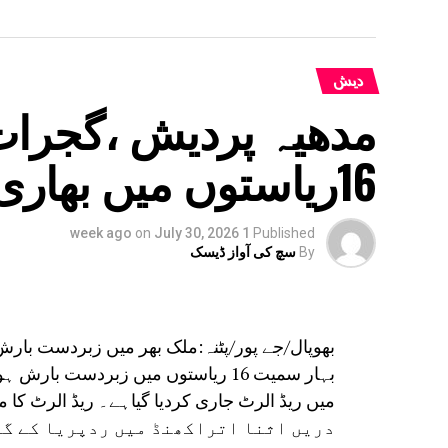
دیش
مدھیہ پردیش ،گجرات
16ریاستوں میں بھاری بارش
on
July 30, 2026
1 week ago
Published
By
سچ کی آواز ڈیسک
بھوپال/جے پور/پٹنہ:ملک بھر میں زبردست بار
بہار سمیت 16 ریاستوں میں زبردست ب
میں ریڈ الرٹ جاری کردیا گیاہے۔ ریڈ الرٹ کا مطلب ہے کہ 24 گھنٹے میں
دریں اثنا اتراکھنڈ میں ردپریا کے گور