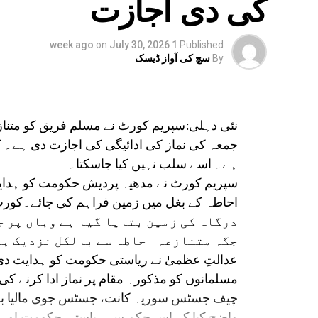
کی دی اجازت
on
July 30, 2026
1 week ago
Published
By
سچ کی آواز ڈیسک
نئی دہلی:سپریم کورٹ نے مسلم فریق کو متنا
جمعہ کی نماز کی ادائیگی کی اجازت دی ہے۔ 
ہے۔ اسے سلب نہیں کیا جاسکتا۔
سپریم کورٹ نے مدھیہ پردیش حکومت کو ہدایت
درگاہ کی زمین بتایا گیا ہے وہاں پر ج
جگہ متنازعہ احاطہ سے بالکل نزدیک ہے
عدالتِ عظمیٰ نے ریاستی حکومت کو ہدایت دی 
مسلمانوں کو مذکورہ مقام پر نماز ادا کرنے کی 
چیف جسٹس سوریہ کانت، جسٹس جوی مالیا باگ
واضح کیا کہ اس حکم سے ریاستی حکومت اور م