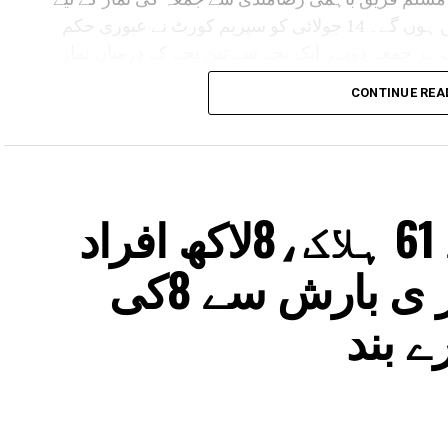
کسی متبادل مقام پر غور کرنے سے محروم نہیں ہوں گے۔ 14 جولائی کو سپریم کورٹ نے عبوری حکم
 ہر جمعہ دوپہر ایک بجے سے تین بجے کے درمیان نماز
 جگہ فراہم کی جائے۔بعد ازاں حاجی منیر احمد کی
CONTINUE REA
 کرتے ہوئے الزام لگایا کہ عدالت کے حکم پر عمل
بادل جگہ فراہم کی ہے وہ متنازع بھوج شالا کمپلیکس سے
 مؤقف تھا کہ نماز کے لیے ایسی جگہ دی جانی چاہیے جہاں
 ممکن ہو سکے۔
آسام میں سیلاب سے 61 ہلاک،8لاکھ افراد
 ہائی کورٹ نے اپنے فیصلے میں قرار دیا تھا کہ دھار ضلع میں
لیکس دراصل دیوی سرسوتی کا مندر ہے۔ اسی فیصلے
متاثر،گجرات میں بھار ی بارش سے 8کی
اے ایس آئی) کے کئی دہائیوں پرانے اس حکم کو بھی
و اس مقام پر جمعہ کی نماز ادا کرنے کی اجازت حاصل
ے بند