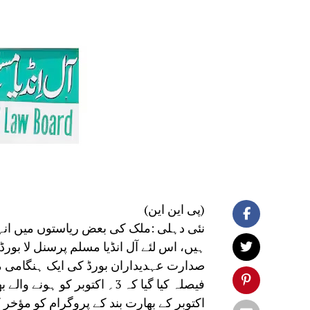
(پی این این)
نئی دہلی :ملک کی بعض ریاستوں میں انہ
ہیں، اس لئے آل انڈیا مسلم پرسنل لا بو
صدارت عہدیداران بورڈ کی ایک ہنگامی م
اکتوبر کے بھارت بند کے پروگرام کو مؤخر ک