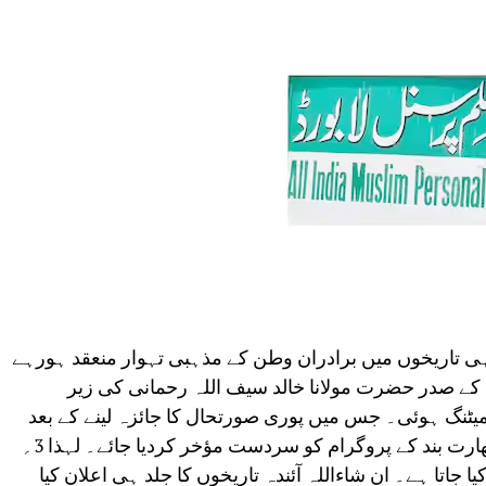
ی تاریخوں میں برادران وطن کے مذہبی تہوار منعقد ہورہے
رڈ کے صدر حضرت مولانا خالد سیف اللہ رحمانی کی زیر
یٹنگ ہوئی۔ جس میں پوری صورتحال کا جائزہ لینے کے بعد
فیصلہ کیا گیا کہ 3؍ اکتوبر کو ہونے والے بھارت بند کے پروگرام کو سردست مؤخر کردیا جائے۔ لہذا 3؍
یا جاتا ہے۔ ان شاءاللہ آئندہ تاریخوں کا جلد ہی اعلان کیا