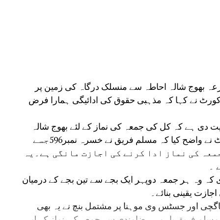
زعہ بھوج شالہ احاطہ سے منسلک درگاہ کی زمین پر
کورٹ نے کہا کہ مذہبی حقوق کی ادائیگی ہمارا فرض
 دی ہے کہ کل کی جمعہ کی نماز کے لئے بھوج شالہ
احاطہ کے بغل میں زمین فراہم کی جائے۔کورٹ نے واضح کیا کہ مسلم فریق نے خسرہ نمبر596جسے
معہ کی نماز ادا کرنے کی اجازت مانگی ہے۔یہ
 ۔
کہ وہ ہر جمعہ دوپہر ایک بجے سے تین بجے کے درمیان
اجازت یقینی بنائے۔
چی اور جسٹس وی موہنا پر مشتمل بنچ نے یہ بھی
سلم فریق باہمی رضامندی سے جمعہ کی نماز کے لیے