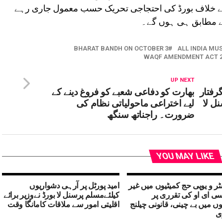
ے گا۔ البتہ وقف ترمیمی قانون 2025 کے خلاف بورڈ کی احتجاجی تحریک حسب معمول جاری رہے
کے مطابق ہی ہوں گے۔
BHARAT BANDH ON OCTOBER 3
ALL INDIA MU
WAQF AMENDMENT ACT 2
UP NEXT
گرفتار
بھارت کو دفاعی شعبے کو فروغ دینے کے
ل لا
لیے اختراعی ماحولیاتی نظام کی
ضرورت۔ راجناتھ سنگھ
YOU MAY LIKE
ر و یوپی حج کمیٹیوں میں غیر
امید پورٹل پر آرہی دشواریوں
ی ای او کی تقرری پر
کیلئےمسلم پرسنل لا بورڈ نےوزیر برائے
ں میں بے چینی، قانونی چیلنج
اقلیتی امور سے ملاقات کامانگا وقت
ی