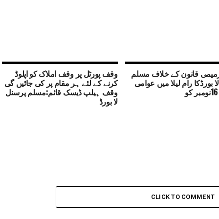
میمی قانون کے خلاف مسلم
وقف پورٹل پر وقف املاک کو اپلوڈ
ا بورڈکا رام لیلا میں عوامی
کرنے کے لئے ہر مقام پر کی جائیں گی
وقف ہیلپ ڈیسک قائم:مسلم پرسنل
لا بورڈ
CLICK TO COMMENT