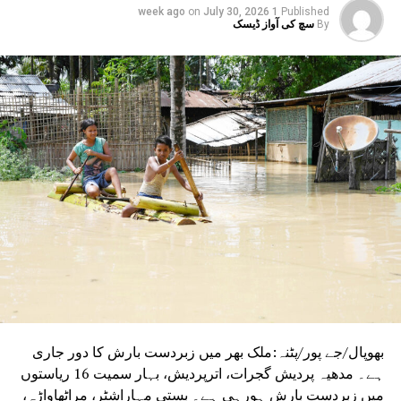
on
July 30, 2026
1 week ago
Published
UP NEX
By
سچ کی آواز ڈیسک
بلن میں ہندوستانی سفارت خانے میں منایا گیا ہندی
یوس
DON'T MISS
وقف قانون کے تحت وقف بورڈ کی تشکیل نہ کر نے کا
تمل ناڈو حکومت کا فیصلہ قابل ستائش:آل انڈیا مسلم
پرسنل لا بورڈ
بھوپال/جے پور/پٹنہ:ملک بھر میں زبردست بارش کا دور جاری
ہے۔ مدھیہ پردیش گجرات، اترپردیش، بہار سمیت 16 ریاستوں
میں زبردست بارش ہورہی ہے۔ بستی مہاراشٹر، مراٹھاواڑہ،