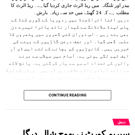
بیدر اور تلنگانہ میں ریڈ الرٹ جاری کردیا گیاہے۔ ریڈ الرٹ کا
مطلب ہے کہ 24 گھنٹے میں حد سے زیادہ بارش۔
دریں اثنا اتراکھنڈ میں ردپریا کے گوری کنڈ کے
پاس لینڈ سلائڈنگ سے کیدار ناتھ یاترا تیسرے دن
بھی بند رہی ۔ اس دوران کئی گھروں میں پتھروں کا
ملبہ گھس گیا۔ اور نصف درجن گاڑیوں کے بہنے کی
خبریں ہیں۔ کانوڑیوں کو بچانے کے لئے ایس ڈی آر
ایف ٹیم لگی ہوئی ہے۔ آسام میں سیلاب سے مرنے
والوں کی تعداد اب سو سے پار کرگئی ہے۔ پانچ لاکھ
سے زائد آبادی والے علاقے زیر آب ہیں۔ وہاں کے لوگ
دوسرے محفوظ علاقوں میں منتقل کردیئے گئے ہیں۔
محکمہ موسمیات کے مطابق ایک اگست تک آسام اور
دوسری ریاستوں میں بھاری بارش اور بجلی گرنے کے
CONTINUE READING
امکانات ہیں۔آسام میں تنسکویا، بھیما جی ،
لکھیم پور، شیو ساگر، جورہارٹ اور گولہ گھاٹ
جیسے سرحدی اضلاع کو الرٹ کردیا گیا ہے۔
گجرات میں دو دنوں کی بارش نے عام زندگی مفلوج کردی ہے
دیش
یہاں بھی ہائی الرٹ جاری کردیا گیا ہے۔ مدھیہ پردیش میں
سپریم کورٹ نے بھوج شالہ درگاہ