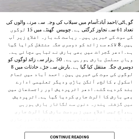
گوہاٹی/احمد آباد:آسام میں سیلاب کی وجہ سے مرنے والوں کی
تعداد 61 سے تجاوز کرگئی ہے۔چوبیس گھنٹے میں 15 لوگوں
کی موت کی خبریں ہیں۔ ریاست کے بارہ اضلاع زیر آب
ہیں۔8 لاکھ سے زائد کو دوسری جگہ منتقل کرایا گیا
ہے۔ادھر گجرات میں بھی بارش نے تباہی مچائی ہے۔
وہاں مسلسل بارش ہورہی ہے۔ 50 ہزار سے زائد لوگوں کو
دوسری جگہ منتقل کیا گیا ہے۔بارش سے جڑے حادثات میں 8
لوگوں کی موت کی خبریں ہین۔ احمد آباد میں تمام
اسکول ، کالج، آنگن باڑی ودیگر تعلیمی ادارے
بند کردیے گئے۔ادھر اترپردیش اور راجستھان میں
بھی بارش کا الرٹ جاری کردیا گیا ہے۔اترپردیش
میں گزشتہ پندرہ دنوں سے لگاتار بارش ہورہی
ہے،آج تیس اضلاع میں زبردست بارش کا الرٹ جاری
کیا گیا ہے۔ راجستھان میں بھی بارش کا دور جاری
ہے۔محکمہ موسمیات نے ریاست کے مختلف حصوں کے
لئے الرٹ جاری کردیا ہے۔ حالانکہ جموں وکشمیر
CONTINUE READING