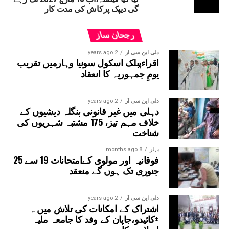
گی دیپک پرکاش کی مدت کار
رجحان ساز
دلی این سی آر
2 years ago
اقراءپبلک اسکول سونیا وہارمیں تقریب
یومِ جمہوریہ کا انعقاد
دلی این سی آر
2 years ago
دہلی میں غیر قانونی بنگلہ دیشیوں کے
خلاف مہم تیز، 175 مشتبہ شہریوں کی
شناخت
بہار
8 months ago
فوقانیہ اور مولوی کےامتحانات 19 سے 25
جنوری تک ہوں گے منعقد
دلی این سی آر
2 years ago
اشتراک کے امکانات کی تلاش میں ہ
±کائیدو،جاپان کے وفد کا جامعہ ملیہ