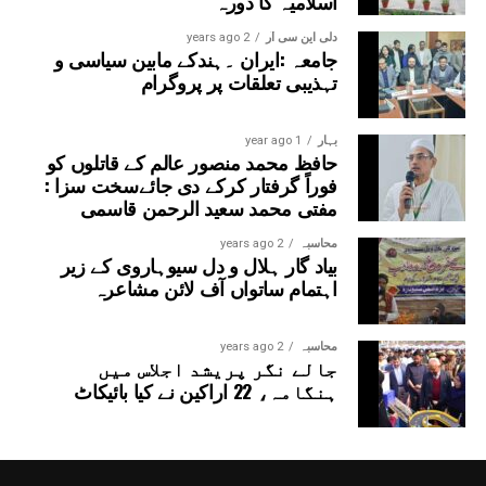
اسلامیہ کا دورہ
دلی این سی آر
2 years ago
جامعہ :ایران ۔ہندکے مابین سیاسی و
تہذیبی تعلقات پر پروگرام
بہار
1 year ago
حافظ محمد منصور عالم کے قاتلوں کو
فوراً گرفتار کرکے دی جائےسخت سزا :
مفتی محمد سعید الرحمن قاسمی
محاسبہ
2 years ago
بیاد گار ہلال و دل سیوہاروی کے زیر
اہتمام ساتواں آف لائن مشاعرہ
محاسبہ
2 years ago
جالے نگر پریشد اجلاس میں
ہنگامہ، 22 اراکین نے کیا بائیکاٹ