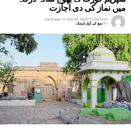
بھی بارش کا الرٹ جاری کیا گیا ہے۔ وہاں کے 17 اضلع
میں نماز کی دی اجازت
متاثر ہیں۔ یوپی ، بہار کے کئی اضلاع میں بھی
انتظامیہ الرٹ ہے۔
on
July 30, 2026
1 week ago
Published
By
سچ کی آواز ڈیسک