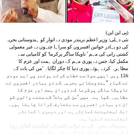
(پی این این)
نئی دہلی: وزیر اعظم نریندر مودی نے اتوار کو ہندوستانی بحریہ
کی دو بہادر خواتین افسروں کو سراہا جنہوں نے غیر معمولی
کشتی رانی کی مہم ‘ ناویکا ساگر پرکرما’ کو کامیابی سے
مکمل کیا، جس نے پوری مہم کے دوران ہمت اور عزم کا
مظاہرہ کرتے ہوئے پوری دنیا کا چکر لگایا۔ ‘من کی بات کے
126 ویں ایپی سوڈ سے خطاب کرتے ہوئے، پی ایم مودی
نے کہا، “ہندوستانی بحریہ کے دو بہادر افسروں نے
ناویکا ساگر پرکرما کے دوران ہمت اور عزم کا
مظاہرہ کیا ہے۔ میں ‘من کی بات’ کے سننے والوں کو
ان دو بہادر افسروں سے متعارف کرانا چاہتا ہوں۔
ایک لیفٹیننٹ کمانڈر ہے اور دوسری ا کمانڈر
لیفٹیننٹ ڈیلپا ہے۔
ہندوستانی بحریہ کی دو خواتین افسران، لیفٹیننٹ کمانڈر روپا
اے اور لیفٹیننٹ کمانڈر دِلنا کے، نے اس سال مئی میں