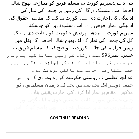
نئی دہلی:سپریم کورٹ نے مسلم فریق کو متنازعہ بھوج شالہ
احاطہ سے منسلک درگاہ کی زمین پر جمعہ کی نماز کی
ادائیگی کی اجازت دی ہے۔ کورٹ نے کہا کہ مذہبی حقوق کی
ادائیگی ہمارا فرض ہے۔ اسے سلب نہیں کیا جاسکتا۔
سپریم کورٹ نے مدھیہ پردیش حکومت کو ہدایت دی ہے کہ
کل کی جمعہ کی نماز کے لئے بھوج شالہ احاطہ کے بغل میں
زمین فراہم کی جائے۔کورٹ نے واضح کیا کہ مسلم فریق نے
خسرہ نمبر596جسے درگاہ کی زمین بتایا گیا ہے وہاں
پر جمعہ کی نماز ادا کرنے کی اجازت مانگی ہے۔یہ
جگہ متنازعہ احاطہ سے بالکل نزدیک ہے ۔
عدالتِ عظمیٰ نے ریاستی حکومت کو ہدایت دی کہ وہ ہر
جمعہ دوپہر ایک بجے سے تین بجے کے درمیان مسلمانوں کو
مذکورہ مقام پر نماز ادا کرنے کی اجازت یقینی بنائے۔
چیف جسٹس سوریہ کانت، جسٹس جوی مالیا باگچی اور
جسٹس وی موہنا پر مشتمل بنچ نے یہ بھی واضح کیا کہ اس
حکم سے ریاستی حکومت اور مسلم فریق باہمی رضامندی سے
CONTINUE READING
جمعہ کی نماز کے لیے کسی متبادل مقام پر غور کرنے سے
محروم نہیں ہوں گے۔ 14 جولائی کو سپریم کورٹ نے عبوری
حکم دیتے ہوئے کہا تھا کہ مقدمے کے حتمی فیصلے تک ہر جمعہ