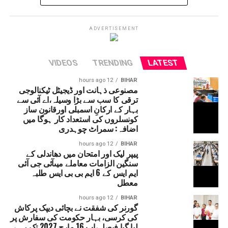
میں لینڈ سلائڈنگ کی وجہ سے آمدورفت ٹھپ تھی لیکن
اب چھ دنوں کے بعد آمدورفت جاری ہوئی ہے۔
امرناتھ یاترا بھی شروع کردی گئی ہے۔
ADVERTISEMENT
VIDEOS
TRENDING
LATEST
12 hours ago
BIHAR
مصنوعی ذہانت اور ڈیجیٹل ٹیکنالوجی
ترقی کا سب سے بڑا وسیلہ،اے آئی سے
بہار کے ارکانِ اسمبلی اورقانون ساز
کونسلروں کی استعداد کار ہوگا میں
اضافہ: سمراٹ چوہدری
12 hours ago
BIHAR
پیپر لیک اور امتحان میں دھاندلی کے
سنگین الزامات معاملے میںآئی جی آئی
ایم ایس کے 6 ایم بی بی ایس طلبہ
معطل
12 hours ago
BIHAR
گورنر کی شفقت نے بچائی دیپک پرکاش
کی کرسی، بہار حکومت کی سفارش پر
لیا گیا فیصلہ،اب 16 مارچ 2027 تک رہے