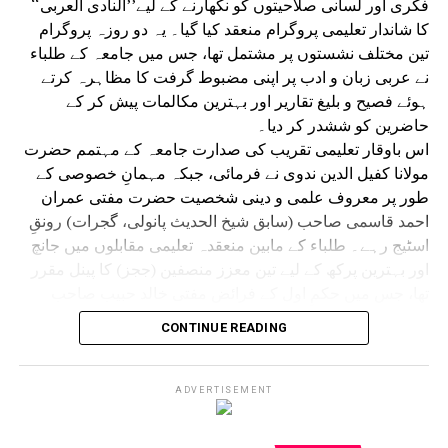
فکری اور لسانی صلاحیتوں کو نکھارنے کے لیے’’النادی العربی‘‘
کا شاندار تعلیمی پروگرام منعقد کیا گیا۔ یہ دو روزہ پروگرام
تین مختلف نشستوں پر مشتمل تھا، جس میں جامعہ کے طلباء
نے عربی زبان و ادب پر اپنی مضبوط گرفت کا مظاہرہ کرتے
ہوئے فصیح و بلیغ تقاریر اور بہترین مکالمات پیش کر کے
حاضرین کو ششدر کر دیا۔
اس باوقار تعلیمی تقریب کی صدارت جامعہ کے مہتمم حضرت
مولانا کفیل الدین ندوی نے فرمائی، جبکہ مہمانِ خصوصی کے
طور پر معروف علمی و دینی شخصیت حضرت مفتی عمران
احمد قاسمی صاحب (سابق شیخ الحدیث پانولی، گجرات) رونقِ
اسٹیج رہے۔ طلباء کے مابین منعقدہ تعلیمی مقابلوں میں جانچ
اور بہترین پرکھ کے لیے تین معزز منصفین (ججز) کا پینل مقرر
تھا، جس میں حکمِ اول کے فرائض مفتی خالد حبیب صاحب
ندوی (استاذ جامعہ صدیقیہ ڈگروا)، حکمِ دوم کے فرائض مفتی
CONTINUE READING
جاوید اشرف صاحب قاسمی اور حکمِ ثالث کے فرائض مولانا
نیاز احمد صاحب ندوی نے انجام دیئے۔ علاوہ ازیں نظامت النادی
العربی کے مربی،معروف مقرر اور جامعہ کے ا ستاذ حدیث
ADVERTISEMENT
وفقہ مفتی حسنین اشاعتی نے فرمائی۔
ججز کے اس پینل نے طلباء کے تلفظ، روانی، مواد اور لب و لہجے