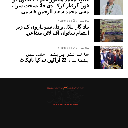
فوراً گرفتار کرکے دی جائےسخت سزا :
مفتی محمد سعید الرحمن قاسمی
محاسبہ
2 years ago
بیاد گار ہلال و دل سیوہاروی کے زیر
اہتمام ساتواں آف لائن مشاعرہ
محاسبہ
2 years ago
جالے نگر پریشد اجلاس میں
ہنگامہ، 22 اراکین نے کیا بائیکاٹ