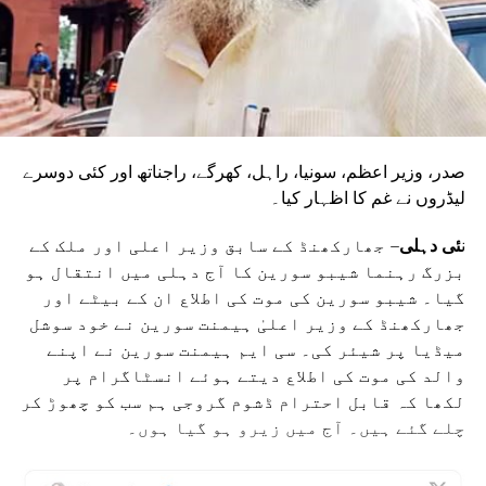
صدر، وزیر اعظم، سونیا، راہل، کھرگے، راجناتھ اور کئی دوسرے
لیڈروں نے غم کا اظہار کیا۔
ن
ئی دہلی
– جھارکھنڈ کے سابق وزیر اعلی اور ملک کے
بزرگ رہنما شیبو سورین کا آج دہلی میں انتقال ہو
گیا۔ شیبو سورین کی موت کی اطلاع ان کے بیٹے اور
جھارکھنڈ کے وزیر اعلیٰ ہیمنت سورین نے خود سوشل
میڈیا پر شیئر کی۔ سی ایم ہیمنت سورین نے اپنے
والد کی موت کی اطلاع دیتے ہوئے انسٹاگرام پر
لکھا کہ قابل احترام ڈشوم گروجی ہم سب کو چھوڑ کر
چلے گئے ہیں۔ آج میں زیرو ہو گیا ہوں۔