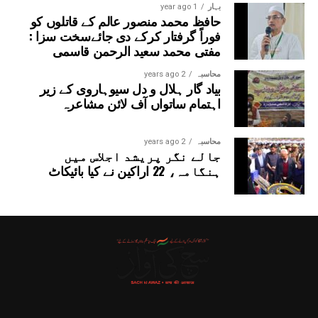
بہار
1 year ago
حافظ محمد منصور عالم کے قاتلوں کو
فوراً گرفتار کرکے دی جائےسخت سزا :
مفتی محمد سعید الرحمن قاسمی
محاسبہ
2 years ago
بیاد گار ہلال و دل سیوہاروی کے زیر
اہتمام ساتواں آف لائن مشاعرہ
محاسبہ
2 years ago
جالے نگر پریشد اجلاس میں
ہنگامہ، 22 اراکین نے کیا بائیکاٹ