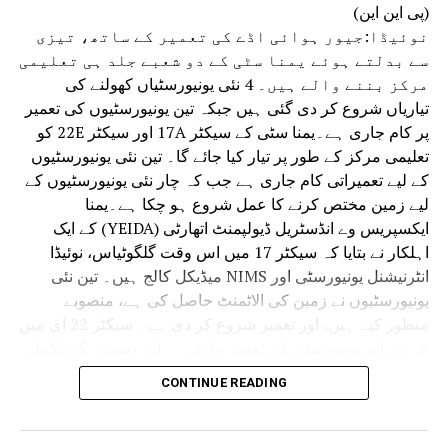
(پی این این)
گھوٹالے کی حقیقت کو بے نقاب کرتے رہیں
نوئیڈا:جیور ہوائی اڈے کی تعمیر کے ساتھ، تیزی
گے۔”انہوں نے حکومت سے تین سوالات پوچھے: “طالبات
سے بدلتے ہوئے یمنا سٹی کے دو شعبے جلد ہی تعلیمی
کے لیے خریدی گئی سائیکلوں میں بے ضابطگیاں
مرکز بننے والے ہیں۔ 4 نئی یونیورسٹیاں کھولنے کی
کیوں ہوئیں؟ سرکاری فنڈز کا حساب کون دے گا؟ اس
تیاریاں شروع کر دی گئی ہیں جبکہ تین یونیورسٹیوں کی تعمیر
پورے معاملے کی غیر جانبدارانہ تحقیقات کب ہوں
پر کام جاری ہے۔یمنا سٹی کے سیکٹر 17A اور سیکٹر 22E کو
گی؟”دوپہر کے کھانے کے بعد کے اجلاس کے دوران،
تعلیمی مرکز کے طور پر تیار کیا جائے گا۔ تین نئی یونیورسٹیوں
ہنگامہ آرائی کے بعد، حکمراں پارٹی کے ایم ایل
کے لیے تعمیراتی کام جاری ہے جب کہ چار نئی یونیورسٹیوں کے
ایز نے کہا کہ اگر وہ سجاوٹ کو برقرار رکھتے ہیں
لیے زمین مختص کرنے کا عمل شروع ہو چکا ہے۔یمنا
تو انہیں ایوان میں واپس بلایا جاسکتا ہے۔
ایکسپریس وے انڈسٹریل ڈیولپمنٹ اتھارٹی (YEIDA) کے ایک
اسمبلی کے اسپیکر وجیندر گپتا نے کہا، “تین
اہلکار نے بتایا کہ سیکٹر 17 میں اس وقت گلگوٹیاس، نوئیڈا
اراکین نے ایوان کو نظرانداز کیا، یہ اپوزیشن
انٹرنیشنل یونیورسٹی اور NIMS میڈیکل کالج ہیں۔ تین نئی
کا کام ہے کہ وہ اپنے خیالات پیش کریں اور بامعنی
یونیورسٹیوں نے زمین کی الاٹمنٹ حاصل کی ہے، منصوبے
بحث کریں، سجاوٹ کی خلاف ورزی کرنا درست نہیں ہے۔
منظور کیے ہیں، اور تعمیر شروع کر دی ہے۔ سیکٹر 22 ای میں
میں انہیں وارننگ کے ساتھ ایوان میں داخل ہونے
جے بی ایم یونیورسٹی کی تعمیر جاری ہے اور دسمبر تک مکمل
دیتا ہوں۔”
ہو جائے گی۔
CONTINUE READING
نرسی مونجی یونیورسٹی نے بھی اسی سیکٹر میں منصوبوں کی
منظوری دے دی ہے اور تعمیر شروع کر دی ہے۔ یہ ادارہ، جو
پہلی بار مہاراشٹر سے باہر منتقل ہوا ہے، جمنا سٹی میں 35