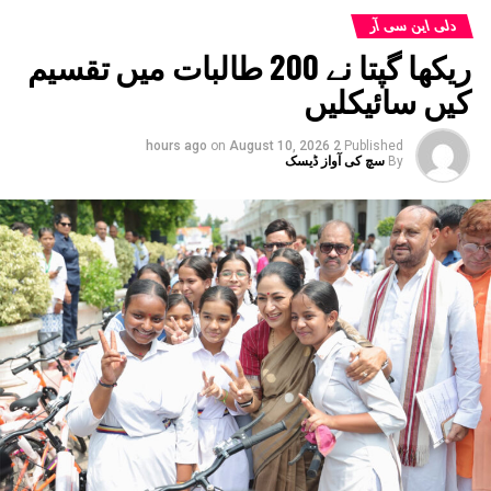
ایکڑ پر اپنا کیمپس بنائے گا۔ دریں اثنا، سیکٹر 17 اے میں جی ایل
دلی این سی آر
بجاج یونیورسٹی میں تعمیراتی کام جاری ہے۔ ایمیٹی
ریکھا گپتا نے 200 طالبات میں تقسیم
یونیورسٹی، لائیڈ، بابو بنارسی داس، اور مہاتما گاندھی
کیں سائیکلیں
یونیورسٹیوں کے لیے زمین مختص کرنے کا عمل جاری ہے۔ ان
اداروں کو اراضی کی الاٹمنٹ جلد متوقع ہے۔سیویتا انسٹی ٹیوٹ
on
August 10, 2026
2 hours ago
Published
آف میڈیکل اینڈ ٹیکنیکل سائنسز نے 250 ایکڑ اراضی کی
By
سچ کی آواز ڈیسک
درخواست کی ہے۔ یہ ادارہ 3000 کروڑ روپے کی سرمایہ کاری
کرے گا۔ ایم ڈی آئی گروگرام نے 50 ایکڑ اراضی کی درخواست
کی ہے۔ یہ ادارہ IIM احمد آباد، اندور، اور کلکتہ سے اوپر ہے۔
لنک یونیورسٹی کالج ملائیشیا نے 100 ایکڑ اراضی کی درخواست
کی ہے۔ مزید برآں، امریکن لیڈرشپ اکیڈمی نے 100 ایکڑ
اراضی حاصل کی ہے۔ یہ گروپ 1,000 کروڑ روپے کی سرمایہ
کاری کرے گا۔ شاردا ایجوکیشنل ٹرسٹ نے 10 بین الاقوامی
یونیورسٹیوں کے لیے کیمپس کھولنے کے لیے زمین
کی درخواست کی ہے۔
یامونا سٹی اینیمیشن، ویژول ایفیکٹس، گیمنگ
اور کامکس کے ساتھ ساتھ مصنوعی ذہانت کے علاوہ
ٹیسٹنگ بھی پیش کرے گا۔ وزیراعلیٰ نے اے آئی پارک