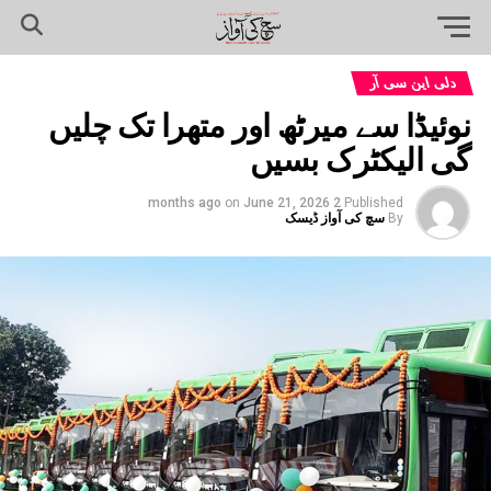
دلی این سی آر
نوئیڈا سے میرٹھ اور متھرا تک چلیں
گی الیکٹرک بسیں
on
June 21, 2026
2 months ago
Published
By
سچ کی آواز ڈیسک