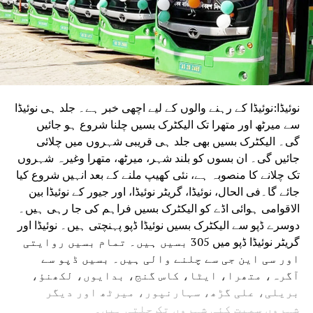
نوئیڈا:نوئیڈا کے رہنے والوں کے لیے اچھی خبر ہے۔ جلد ہی نوئیڈا
سے میرٹھ اور متھرا تک الیکٹرک بسیں چلنا شروع ہو جائیں
گی۔ الیکٹرک بسیں بھی جلد ہی قریبی شہروں میں چلائی
جائیں گی۔ ان بسوں کو بلند شہر، میرٹھ، متھرا وغیرہ شہروں
تک چلانے کا منصوبہ ہے، نئی کھیپ ملنے کے بعد انہیں شروع کیا
جائے گا۔فی الحال، نوئیڈا، گریٹر نوئیڈا، اور جیور کے نوئیڈا بین
الاقوامی ہوائی اڈے کو الیکٹرک بسیں فراہم کی جا رہی ہیں۔
دوسرے ڈپو سے الیکٹرک بسیں نوئیڈا ڈپو پہنچتی ہیں۔ نوئیڈا اور
گریٹر نوئیڈا ڈپو میں 305 بسیں ہیں۔ تمام بسیں روایتی
اور سی این جی سے چلنے والی ہیں۔ بسیں ڈپو سے
آگرہ، متھرا، ایٹا، کاس گنج، بدایوں، لکھنؤ،
بریلی، علی گڑھ، سہارنپور، میرٹھ اور دیگر
شہروں سمیت کئی شہروں تک چلتی ہیں۔