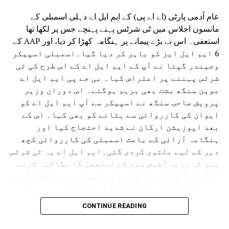
عام آدمی پارٹی (اے اے پی) کے ایم ایل اے دہلی اسمبلی کے
مانسون اجلاس میں ٹی شرٹس پہنے پہنچے جس پر لکھا تھا
استعفی۔ اس نے بڑے پیمانے پر ہنگامہ کھڑا کر دیا، اور AAP کے
6 ایم ایل ایز کو باہر کر دیا گیا۔اسمبلی اسپیکر
وجیندر گپتا نے آپ کے ایم ایل اے کے اس طرح کی ٹی
شرٹس پہننے پر اعتراض کیا۔ بی جے پی ایم ایل اے
موہن سنگھ بشت بھی برہم ہوگئے۔ اس دوران وزیر
پرویش صاحب سنگھ نے اسپیکر سے آپ ایم ایل اے کو
ایوان کی کارروائی سے ہٹانے کو بھی کہا۔ اس کے
بعد اپوزیشن ارکان نے شدید احتجاج کیا اور
ہنگامہ آرائی کے باعث اسمبلی کی کارروائی کچھ
دیر کے لیے ملتوی کردی گئی۔ایم ایل اے یہ ٹی شرٹس
پہن کر وزیر آشیش سود کے استعفیٰ کا مطالبہ کرنے
آئے تھے۔ جن ایم ایل ایز کو ایوان سے نکالا گیا ان
میں سنجیو جھا، جرنیل سنگھ، کلدیپ کمار، پریم
کمار، سوم دت اور اجے دت شامل ہیں۔
CONTINUE READING
اپوزیشن لیڈر آتشی ایوان میں غیر حاضر پائے گئے
تو اسپیکر نے اس پر بھی اعتراض کیا۔ انہوں نے