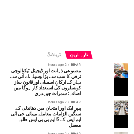
تازہ ترین
ٹرینڈنگ
2 hours ago
BIHAR
مصنوعی ذہانت اور ڈیجیٹل ٹیکنالوجی
ترقی کا سب سے بڑا وسیلہ،اے آئی سے
بہار کے ارکانِ اسمبلی اورقانون ساز
کونسلروں کی استعداد کار ہوگا میں
اضافہ: سمراٹ چوہدری
2 hours ago
BIHAR
پیپر لیک اور امتحان میں دھاندلی کے
سنگین الزامات معاملے میںآئی جی آئی
ایم ایس کے 6 ایم بی بی ایس طلبہ
معطل
2 hours ago
BIHAR