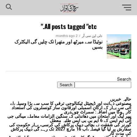
All posts tagged "etc."
دلی این سی آر
2 months ago
نوئیڈا سے میرٹھ اور متھرا تک چلیں گی الیکٹرک
بسیں
Search
Search
حالیہ خبریں
مصنوعی ذہانت اور ڈیجیٹل ٹیکنالوجی ترقی کا سب سے بڑا وسیلہ،اے
آئی سے بہار کے ارکانِ اسمبلی اورقانون ساز کونسلروں کی استعداد
کار ہوگا میں اضافہ: سمراٹ چوہدری
پیپر لیک اور امتحان میں دھاندلی کے سنگین الزامات معاملے میںآئی جی
آئی ایم ایس کے 6 ایم بی بی ایس طلبہ معطل
گورنر کی شفقت نے بچائی دیپک پرکاش کی کرسی، بہار حکومت کی
سفارش پر لیا گیا فیصلہ،اب 16 مارچ 2027 تک رہے گی دیپک پرکاش
کی مدت کار