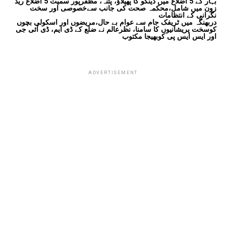
بہار کے 5 اضلاع میں ڈینگو کا پھیلاؤ، پٹنہ، مظفرپور سمیت 5 اضلاع ریڈ
زون میں شامل،محکمہ صحت کی جانب سےخصوصی اور سخت
نگرانی کے انتظامات
دربھنگہ میں ٹریفک جام سے عوام بے حال،مریضوں اور اسکولی بچوں
کوسخت پریشانیوں کا سامنا، نظرعالم نے ضلع کے ڈی ایم، ڈی آئی جی
اور ایس ایس پی کوبھیجا مکتوب
ADVERTISEMENT