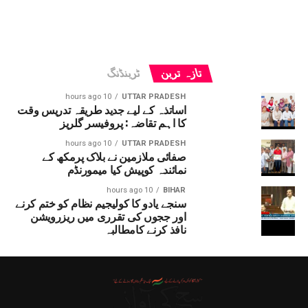
تازہ ترین
ٹرینڈنگ
10 hours ago
UTTAR PRADESH
اساتذہ کے لیے جدید طریقہ تدریس وقت
کا اہم تقاضہ: پروفیسر گلریز
10 hours ago
UTTAR PRADESH
صفائی ملازمین نے بلاک پرمکھ کے
نمائندہ کوپیش کیا میمورنڈم
10 hours ago
BIHAR
سنجے یادو کا کولیجیم نظام کو ختم کرنے
اور ججوں کی تقرری میں ریزرویشن
نافذ کرنے کامطالبہ