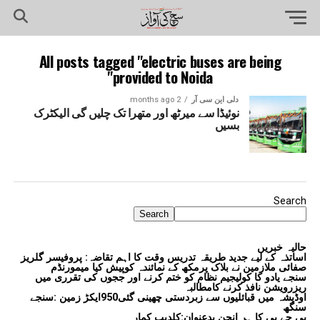
All posts tagged "electric buses are being
provided to Noida"
دلی این سی آر
2 months ago
نوئیڈا سے میرٹھ اور متھرا تک چلیں گی الیکٹرک
بسیں
Search
Search
حالیہ خبریں
اساتذہ کے لیے جدید طریقہ تدریس وقت کا اہم تقاضہ: پروفیسر گلریز
صفائی ملازمین نے بلاک پرمکھ کے نمائندہ کوپیش کیا میمورنڈم
سنجے یادو کا کولیجیم نظام کو ختم کرنے اور ججوں کی تقرری میں
ریزرویشن نافذ کرنے کامطالبہ
اوڈیشہ میں قبائلیوں سے زبردستی چھینی گئی950ایکڑ زمین :سنجے
سنگھ
بی جے پی کا ہر انجن بدعنوان:کلدیپ کمار