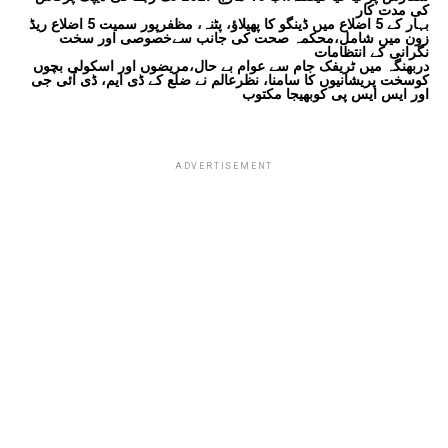
کی مدت کار
بہار کے 5 اضلاع میں ڈینگو کا پھیلاؤ، پٹنہ، مظفرپور سمیت 5 اضلاع ریڈ
زون میں شامل،محکمہ صحت کی جانب سےخصوصی اور سخت
نگرانی کے انتظامات
دربھنگہ میں ٹریفک جام سے عوام بے حال،مریضوں اور اسکولی بچوں
کوسخت پریشانیوں کا سامنا، نظرعالم نے ضلع کے ڈی ایم، ڈی آئی جی
اور ایس ایس پی کوبھیجا مکتوب
ADVERTISEMENT