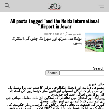
All posts tagged "and the Noida International
Airport in Jewar."
دلی این سی آر
2 months ago
نوئیڈا سے میرٹھ اور متھرا تک چلیں گی الیکٹرک
بسیں
Search
Search
حالیہ خبریں
مصنوعی ذہانت اور ڈیجیٹل ٹیکنالوجی ترقی کا سب سے بڑا وسیلہ،اے
آئی سے بہار کے ارکانِ اسمبلی اورقانون ساز کونسلروں کی استعداد
کار ہوگا میں اضافہ: سمراٹ چوہدری
پیپر لیک اور امتحان میں دھاندلی کے سنگین الزامات معاملے میںآئی جی
آئی ایم ایس کے 6 ایم بی بی ایس طلبہ معطل
گورنر کی شفقت نے بچائی دیپک پرکاش کی کرسی، بہار حکومت کی
سفارش پر لیا گیا فیصلہ،اب 16 مارچ 2027 تک رہے گی دیپک پرکاش