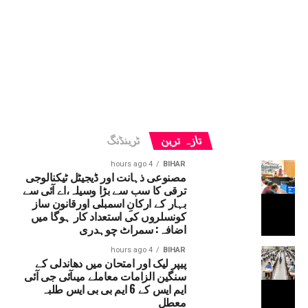
تازہ ترین
ٹرینڈنگ
4 hours ago
BIHAR
مصنوعی ذہانت اور ڈیجیٹل ٹیکنالوجی
ترقی کا سب سے بڑا وسیلہ،اے آئی سے
بہار کے ارکانِ اسمبلی اورقانون ساز
کونسلروں کی استعداد کار ہوگا میں
اضافہ: سمراٹ چوہدری
4 hours ago
BIHAR
پیپر لیک اور امتحان میں دھاندلی کے
سنگین الزامات معاملے میںآئی جی آئی
ایم ایس کے 6 ایم بی بی ایس طلبہ
معطل