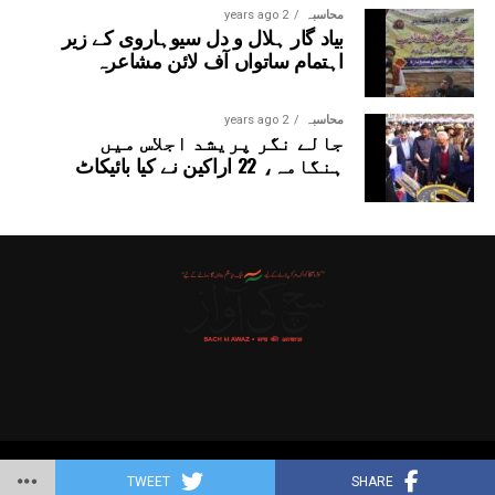
محاسبہ
2 years ago
بیاد گار ہلال و دل سیوہاروی کے زیر
اہتمام ساتواں آف لائن مشاعرہ
محاسبہ
2 years ago
جالے نگر پریشد اجلاس میں
ہنگامہ، 22 اراکین نے کیا بائیکاٹ
Copyright © 2025 Probitas News Network
TWEET
SHARE