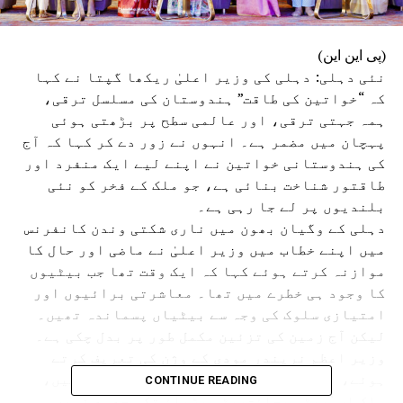
(پی این این)
نئی دہلی: دہلی کی وزیر اعلیٰ ریکھا گپتا نے کہا
کہ “خواتین کی طاقت” ہندوستان کی مسلسل ترقی،
ہمہ جہتی ترقی، اور عالمی سطح پر بڑھتی ہوئی
پہچان میں مضمر ہے۔ انہوں نے زور دے کر کہا کہ آج
کی ہندوستانی خواتین نے اپنے لیے ایک منفرد اور
طاقتور شناخت بنائی ہے، جو ملک کے فخر کو نئی
بلندیوں پر لے جا رہی ہے۔
دہلی کے وگیان بھون میں ناری شکتی وندن کانفرنس
میں اپنے خطاب میں وزیر اعلیٰ نے ماضی اور حال کا
موازنہ کرتے ہوئے کہا کہ ایک وقت تھا جب بیٹیوں
کا وجود ہی خطرے میں تھا۔ معاشرتی برائیوں اور
امتیازی سلوک کی وجہ سے بیٹیاں پسماندہ تھیں۔
لیکن آج زمین کی تزئین مکمل طور پر بدل چکی ہے۔
وزیر اعظم نریندر مودی کے وژن کی تعریف کرتے
ہوئے، انہوں نے کہا، وزیر اعظم کی قیادت میں،
CONTINUE READING
ملک اب ‘بیٹی بچاؤ-بیٹی پڑھاؤ تک محدود نہیں