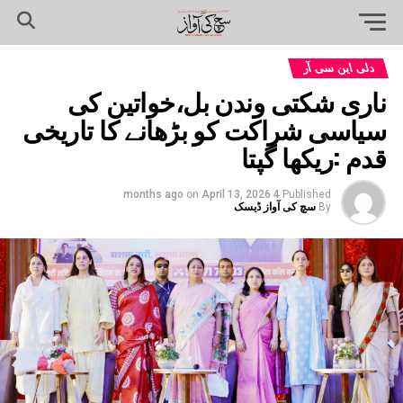
دلی این سی آر
ناری شکتی وندن بل،خواتین کی
سیاسی شراکت کو بڑھانے کا تاریخی
قدم :ریکھا گپتا
on
April 13, 2026
4 months ago
Published
By
سچ کی آواز ڈیسک