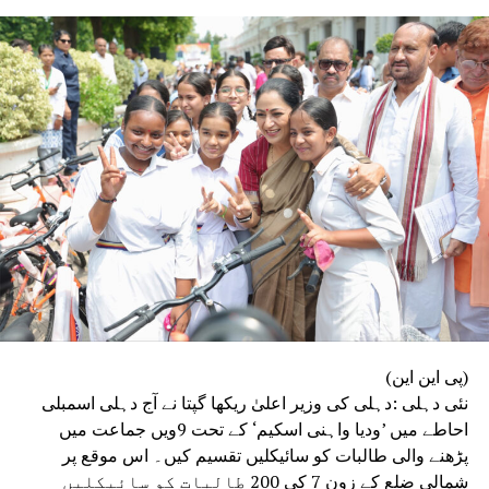
(پی این این)
نئی دہلی :دہلی کی وزیر اعلیٰ ریکھا گپتا نے آج دہلی اسمبلی
احاطے میں ’ودیا واہنی اسکیم‘ کے تحت 9ویں جماعت میں
پڑھنے والی طالبات کو سائیکلیں تقسیم کیں۔ اس موقع پر
شمالی ضلع کے زون 7 کی 200 طالبات کو سائیکلیں