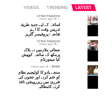
VIDEOS
TRENDING
LATEST
UTTAR PRADESH
18 hours ago
اساتذہ کے لیے جدید طریقہ
تدریس وقت کا اہم
تقاضہ: پروفیسر گلریز
UTTAR PRADESH
18 hours ago
صفائی ملازمین نے بلاک
پرمکھ کے نمائندہ کوپیش
کیا میمورنڈم
18 hours ago
BIHAR
سنجے یادو کا کولیجیم نظام
کو ختم کرنے اور ججوں کی
تقرری میں ریزرویشن نافذ
کرنے کامطالبہ