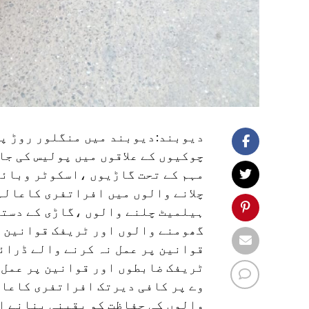
دیوبند:دیوبند میں منگلور روڑ پر
چوکیوں کے علاقوں میں پولیس کی جا
مہم کے تحت گاڑیوں ،اسکوٹر وبائک
چلانے والوں میں افراتفری کاعالم
ہیلمیٹ چلنے والوں ،گاڑی کے دستا
گھومنے والوں اور ٹریفک قوانین کی
قوانین پر عمل نہ کرنے والے ڈرائی
ٹریفک ضابطوں اور قوانین پر عمل 
وے پر کافی دیرتک افراتفری کاعال
والوں کی حفاظت کو یقینی بنانے ا