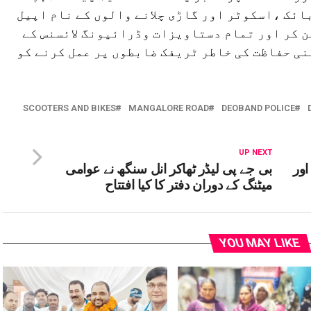
بائک ،اسکوٹر اور گاڑی چلانے والوں کے نام اپیل
ن کر اور تمام دستاویزات وڈرائیونگ لائسنس کے
نی حفاظت کی خاطر ٹریفک ضابطوں پر عمل کرنے کو
SCOOTERS AND BIKES
MANGALORE ROAD
DEOBAND POLICE
UP NEXT
اور
بی جے پی لیڈر ٹھاکر انل سنگھ نے عوامی
میٹنگ کے دوران دفتر کا کیا افتتاح
YOU MAY LIKE