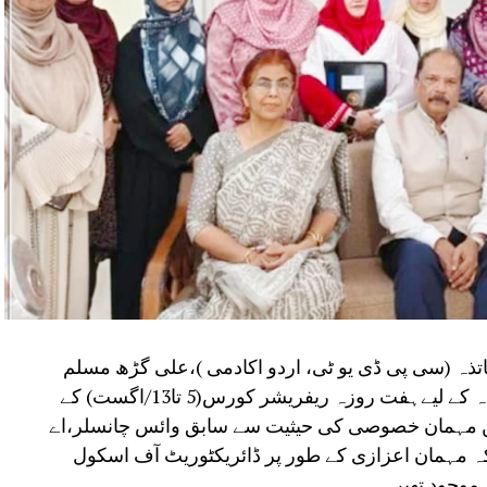
تذہ (سی پی ڈی یو ٹی، اردو اکادمی )،علی گڑھ مسلم
یونیورسٹی، علی گڑھ کے زیر اہتمام اردو اساتذہ کے لیےہفت روزہ ریفریشر کورس(5 تا13/اگست) کے
میں مہمان خصوصی کی حیثیت سے سابق وائس چانسلر،اے
 مہمان اعزازی کے طور پر ڈائریکٹوریٹ آف اسکول
موجود تھیں۔