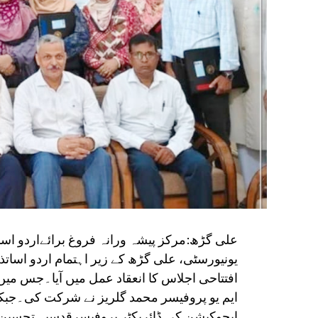
علی گڑھ:مرکز پیشہ ورانہ فروغ برائےاردو اسا
افتتاحی اجلاس کا انعقاد عمل میں آیا۔جس 
ایم یو پروفیسر محمد گلریز نے شرکت کی۔جبکہ
ایجوکیشن کی ڈائریکٹر پروفیسرقدسیہ تحسین 