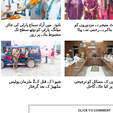
 منیجر نے مزدوروں کو
نانوتہ میں آزاد سماج پارٹی کی جائزہ
بناکر بے رحمی سے پیٹا
میٹنگ، پارٹی کو بوتھ سطح تک
مضبوط بنانے پر زور
ں کے مسائل کو ترجیحی
شیو ا کے قتل کے2 ملزمان پولیس
پر کیا جائے گاحل
مڈبھیڑ کے بعد گرفتار
CLICK TO COMMENT