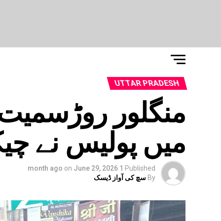
UTTAR PRADESH
منگلور روڑسمیت د
میں پولیس نے چی
on
June 29, 2026
1 month ago
Published
By
سچ کی آواز ڈیسک