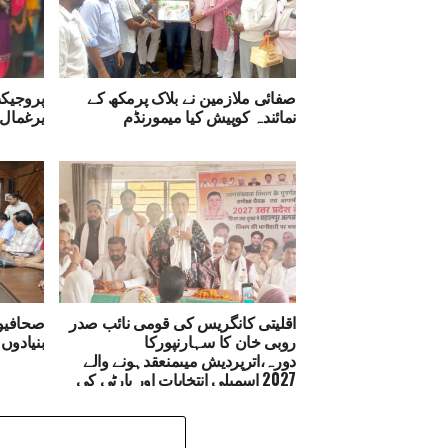
صفائی ملازمین نے بلاک پرمکھ کے
پروجیکٹ
نمائندہ کوپیش کیا میمورنڈم
یرغمال 
اقلیتی کانگریس کی قومی نائب صدر
صحافیو
روبی خان کا سہارنپورکا
بنیادوں 
دورہ،اترپردیش میںمنعقدہونے والے
2027 اسمبلی انتخابات اور پارٹی کی
مضبوطی پر کیا گیا غور و خوض