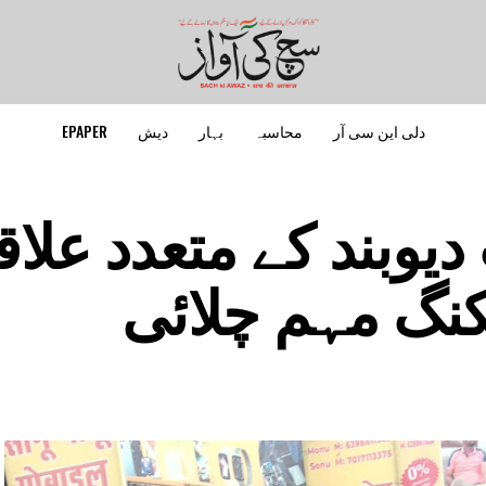
دلی این سی آر
محاسبہ
بہار
دیش
EPAPER
یوبند کے متعدد علا
کنگ مہم چلائی