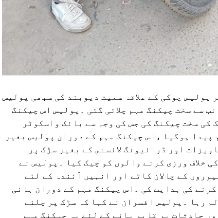
 پولیس چوکی کے علاقہ سمیت دیوبند کی سبھی پولیس
نب سے سخت چیکنگ مہم چلائی گئی ۔پولیس اس چیکنگ
 کی سخت چیکنگ کی جس کی وجہ سے بائک واسکوٹر
 پیدا ہوگیا ،اس چیکنگ مہم کے دوران پولیس بغیر
ویزات اور ڈرائیونگ لائسنس کے بغیر سڑک پر
 خلاف ورزی کرنے والوں کو چیک کیا ۔پولیس نے
وروں کے چالان کاٹے اور انہیں آئندہ کے لئے
کرنے کی ہدایت کی ۔اس چیکنگ مہم کے دوران ہائی
م رہا ۔پولیس افسران نے کہا کہ سڑک پر چلنے
ور حادثات پر قابو پانے کے لئے یہ چیکنگ مہم