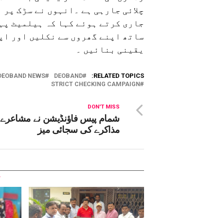
چلائی جارہی ہے ۔انہوں نے سڑک پر 
جاری کرتے ہوئے کہا کہ ہیلمیٹ پہ
ساتھ اپنے گھروں سے نکلیں اور اپ
یقینی بنائیں ۔
DEOBAND NEWS
DEOBAND
RELATED TOPICS:
STRICT CHECKING CAMPAIGN
DON'T MISS
شمام پیس فاؤنڈیشن نے مشاعرے 
مذاکرے کی سجائی میز