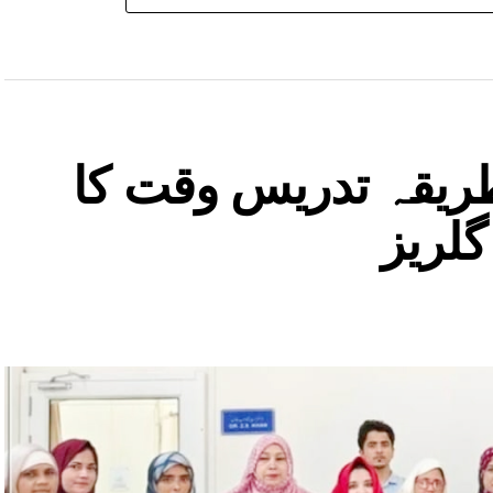
طریقہ تدریس وقت کا
گلریز