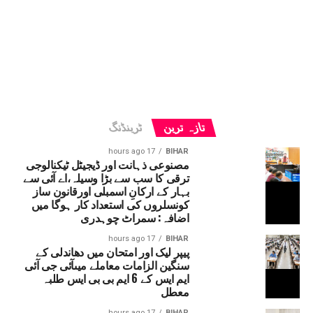
تازہ ترین
ٹرینڈنگ
17 hours ago
BIHAR
مصنوعی ذہانت اور ڈیجیٹل ٹیکنالوجی
ترقی کا سب سے بڑا وسیلہ،اے آئی سے
بہار کے ارکانِ اسمبلی اورقانون ساز
کونسلروں کی استعداد کار ہوگا میں
اضافہ: سمراٹ چوہدری
17 hours ago
BIHAR
پیپر لیک اور امتحان میں دھاندلی کے
سنگین الزامات معاملے میںآئی جی آئی
ایم ایس کے 6 ایم بی بی ایس طلبہ
معطل
17 hours ago
BIHAR