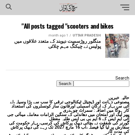
All posts tagged "scooters and bikes"
1 month ago
UTTAR PRADESH
منگلور روڑسمیت دیوبند کے متعدد علاقوں میں
پولیس نے چیکنگ مہم چلائی
Search
Search
حالیہ خبریں
مصنوعی ذہانت اور ڈیجیٹل ٹیکنالوجی ترقی کا سب سے بڑا وسیلہ،اے
آئی سے بہار کے ارکانِ اسمبلی اورقانون ساز کونسلروں کی استعداد
کار ہوگا میں اضافہ: سمراٹ چوہدری
پیپر لیک اور امتحان میں دھاندلی کے سنگین الزامات معاملے میںآئی جی
آئی ایم ایس کے 6 ایم بی بی ایس طلبہ معطل
گورنر کی شفقت نے بچائی دیپک پرکاش کی کرسی، بہار حکومت کی
سفارش پر لیا گیا فیصلہ،اب 16 مارچ 2027 تک رہے گی دیپک پرکاش
کی مدت کار