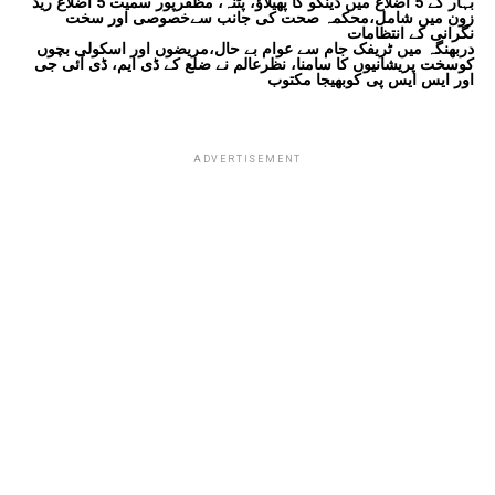
بہار کے 5 اضلاع میں ڈینگو کا پھیلاؤ، پٹنہ، مظفرپور سمیت 5 اضلاع ریڈ
زون میں شامل،محکمہ صحت کی جانب سےخصوصی اور سخت
نگرانی کے انتظامات
دربھنگہ میں ٹریفک جام سے عوام بے حال،مریضوں اور اسکولی بچوں
کوسخت پریشانیوں کا سامنا، نظرعالم نے ضلع کے ڈی ایم، ڈی آئی جی
اور ایس ایس پی کوبھیجا مکتوب
ADVERTISEMENT