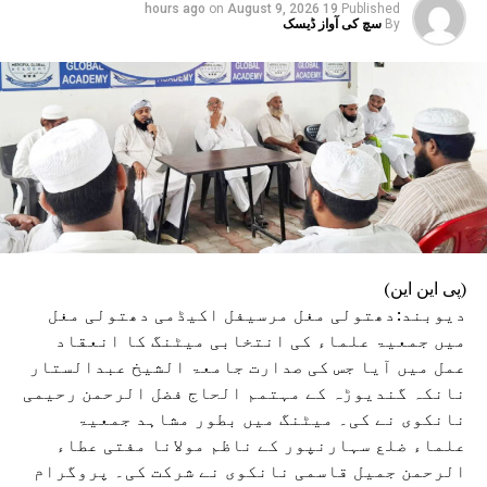
on
August 9, 2026
19 hours ago
Published
By
سچ کی آواز ڈیسک
(پی این این)
دیوبند:دھتولی مغل مرسیفل اکیڈمی دھتولی مغل
میں جمعیۃ علماء کی انتخابی میٹنگ کا انعقاد
عمل میں آیا جس کی صدارت جامعۃ الشیخ عبدالستار
نانکہ گندیوڑہ کے مہتمم الحاج فضل الرحمن رحیمی
نانکوی نے کی۔ میٹنگ میں بطور مشاہد جمعیۃ
علماء ضلع سہارنپور کے ناظم مولانا مفتی عطاء
الرحمن جمیل قاسمی نانکوی نے شرکت کی۔ پروگرام