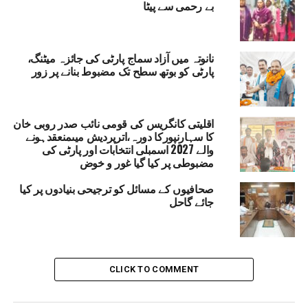
بے رحمی سے پیٹا
MADARSA
DEOBAND
RELATED TOPICS:
UTTAR PRADESH NEWS
REGISTERED MADARSA
WAQF AMENDMEND BILL
نانوتہ میں آزاد سماج پارٹی کی جائزہ میٹنگ،
UP NEX
ی کے ڈی نے مسائل حل نہ ہونے پر پاور کارپوریشن کے
پارٹی کو بوتھ سطح تک مضبوط بنانے پر زور
لاف تحریک چلانے کی دی وارننگ
DON'T MISS
علوی نے اپنی طنز یہ و مزاحیہ شاعری میں عصر حا ضر
اقلیتی کانگریس کی قومی نائب صدر روبی خان
میں پل رہے مسائل کوبنایا موضوع :ڈاکٹر آصف
کا سہارنپورکا دورہ،اترپردیش میںمنعقدہونے
والے 2027 اسمبلی انتخابات اور پارٹی کی
مضبوطی پر کیا گیا غور و خوض
صحافیوں کے مسائل کو ترجیحی بنیادوں پر کیا
جائے گاحل
CLICK TO COMMENT