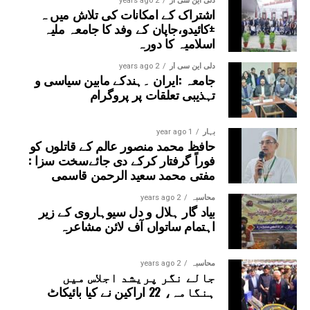
سمیت متعدد علماء، ائمہ، ذمہ داران اور معززین نے شرکت
دلی این سی آر
2 years ago
اشتراک کے امکانات کی تلاش میں ہ
کی۔
±کائیدو،جاپان کے وفد کا جامعہ ملیہ
اسلامیہ کا دورہ
دلی این سی آر
2 years ago
جامعہ :ایران ۔ہندکے مابین سیاسی و
تہذیبی تعلقات پر پروگرام
بہار
1 year ago
حافظ محمد منصور عالم کے قاتلوں کو
فوراً گرفتار کرکے دی جائےسخت سزا :
مفتی محمد سعید الرحمن قاسمی
محاسبہ
2 years ago
بیاد گار ہلال و دل سیوہاروی کے زیر
اہتمام ساتواں آف لائن مشاعرہ
محاسبہ
2 years ago
جالے نگر پریشد اجلاس میں
ہنگامہ، 22 اراکین نے کیا بائیکاٹ