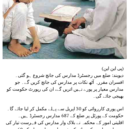
(پی این این)
دیوبند: ضلع میں رجسٹرڈ مدارس کی جانچ شروع ہو گئی۔
افسران مقررہ آٹھ نکات پر مدارس کی جانچ کریں گے۔ جو
مدارس معیار پر پورے نہیں اتریں گے، ان کی رپورٹ حکومت کو
بھیجی جائے گی۔
اس پوری کارروائی کو 30 اپریل سے پہلے مکمل کر لیا جائے گا۔
حکومت کے پورٹل پر ضلع کے 687 مدارس رجسٹرڈ ہیں۔
اقلیتی امور کے محکمہ نے بلاک وار مدارس کی فہرست تیار کی