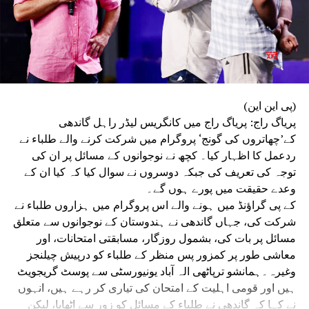
(پی این این)
پریاگ راج: پریاگ راج میں کانگریس لیڈر راہل گاندھی
کے’چھاتروں کی گونج‘ پروگرام میں شرکت کرنے والے طلباء نے
ردعمل کا اظہار کیا۔ کچھ نے نوجوانوں کے مسائل پر ان کی
توجہ کی تعریف کی جبکہ دوسروں نے سوال کیا کہ کیا ان کے
وعدے حقیقت میں پورے ہوں گے۔
کے پی گراؤنڈ میں ہونے والے اس پروگرام میں ہزاروں طلباء نے
شرکت کی، جہاں گاندھی نے ہندوستان کے نوجوانوں سے متعلق
مسائل پر بات کی، بشمول روزگار، مسابقتی امتحانات، اور
معاشی طور پر کمزور پس منظر کے طلباء کو درپیش چیلنجز
وغیرہ۔ہمانشو ترپاٹھی الہ آباد یونیورسٹی سے پوسٹ گریجویٹ
ہیں اور قومی اہلیت کے امتحان کی تیاری کر رہے ہیں، انہوں
نے کہا کہ گاندھی نے طلباء کے مسائل کو زور سے اٹھایا، لیکن