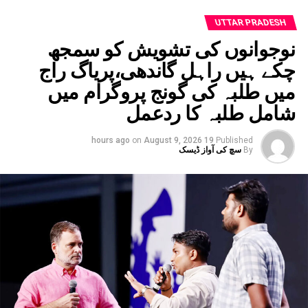
UTTAR PRADESH
نوجوانوں کی تشویش کو سمجھ
چکے ہیں راہل گاندھی،پریاگ راج
میں طلبہ کی گونج پروگرام میں
شامل طلبہ کا ردعمل
on
August 9, 2026
19 hours ago
Published
By
سچ کی آواز ڈیسک