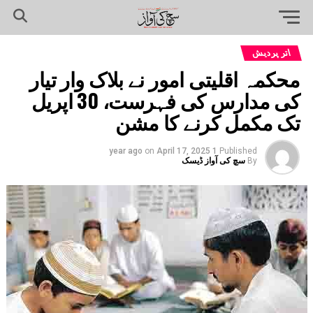
اتر پردیش
محکمہ اقلیتی امور نے بلاک وار تیار
کی مدارس کی فہرست، 30 اپریل
تک مکمل کرنے کا مشن
on
April 17, 2025
1 year ago
Published
By
سچ کی آواز ڈیسک