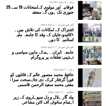
بہار
8 months ago
فوقانیہ اور مولوی کےامتحانات 19 سے 25
جنوری تک ہوں گے منعقد
دلی این سی آر
2 years ago
اشتراک کے امکانات کی تلاش میں ہ
±کائیدو،جاپان کے وفد کا جامعہ ملیہ
اسلامیہ کا دورہ
دلی این سی آر
2 years ago
جامعہ :ایران ۔ہندکے مابین سیاسی و
تہذیبی تعلقات پر پروگرام
بہار
1 year ago
حافظ محمد منصور عالم کے قاتلوں کو
فوراً گرفتار کرکے دی جائےسخت سزا :
مفتی محمد سعید الرحمن قاسمی
محاسبہ
2 years ago
بیاد گار ہلال و دل سیوہاروی کے زیر
اہتمام ساتواں آف لائن مشاعرہ