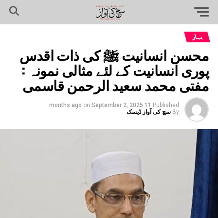
بہار
محسن انسانیت ﷺ کی ذات اقدس
پوری انسانیت کے لئے مثالی نمونہ :
مفتی محمد سعید الرحمن قاسمی
on
September 2, 2025
11 months ago
Published
By
سچ کی آواز ڈیسک