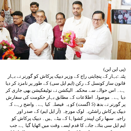
جبکہ تیسری کمیٹی پورے امتحانی نظام اور اس کے طریقۂ کار
کا تفصیلی مطالعہ کرے گی۔
(پی این این)
پٹنہ:بہار کے پنچایتی راج کے وزیر دیپک پرکاش کو گورنر نے بہار
قانون ساز کونسل کے رکن (ایم ایل سی) کے طور پر نامزد کر دیا
ہے۔ اس حوالے سے محکمہ الیکشن نے نوٹیفکیشن بھی جاری کر
دیا ہے۔ موصولہ اطلاعات کے مطابق بہار حکومت کی سفارش
پر گورنر نے بدھ (5 اگست) کو یہ فیصلہ کیا ہے۔ واضح رہے کہ
دیپک پرکاش راشٹریہ لوک مورچہ (آر ایل ایم) کے صدر اور
راجیہ سبھا رکن اپیندر کشواہا کے بیٹے ہیں۔ دیپک پرکاش کو
ایم ایل سی بنائے جانے کا قدم ایسے وقت میں اٹھایا گیا ہے جب