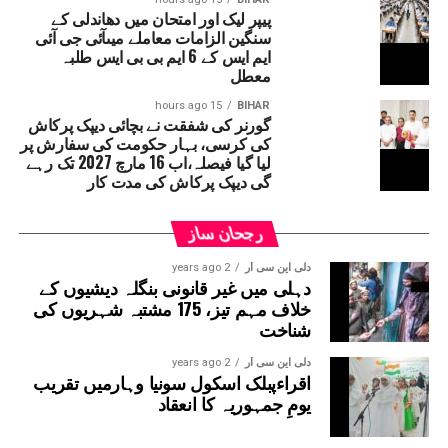
مارچ 2027 تک رہے گی۔قابل ذکر ہے کہ حال ہی میں سپریم
پیپر لیک اور امتحان میں دھاندلی کے
سنگین الزامات معاملے میںآئی جی آئی
کورٹ نے بہار حکومت سے یہ واضح کرنے کو کہا تھا کہ ’’دیپک
ایم ایس کے 6 ایم بی بی ایس طلبہ
پرکاش کسی ایوان کے رکن نہ ہونے کے باوجود وزیر کے عہدے
معطل
پر کیسے فائز ہیں۔‘‘ دراصل آئین کے مطابق اگر کوئی شخص
وزیر بنتا ہے تو 6 مہینے کے اندر اس کا اسمبلی یا
15 hours ago
BIHAR
گورنر کی شفقت نے بچائی دیپک پرکاش
قانون ساز کونسل کا رکن بننا لازمی ہے۔ ایسا نہ
کی کرسی، بہار حکومت کی سفارش پر
ہونے پر متعلقہ شخص کو وزارتی عہدہ چھوڑنا پڑ
لیا گیا فیصلہ،اب 16 مارچ 2027 تک رہے
سکتا ہے۔
گی دیپک پرکاش کی مدت کار
رجحان ساز
دلی این سی آر
2 years ago
دہلی میں غیر قانونی بنگلہ دیشیوں کے
خلاف مہم تیز، 175 مشتبہ شہریوں کی
شناخت
دلی این سی آر
2 years ago
اقراءپبلک اسکول سونیا وہارمیں تقریب
یومِ جمہوریہ کا انعقاد