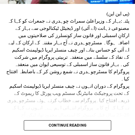
4 اساتذہ اے پی ایس اے شکشا رتن ایوارڈسے سرفراز
DON'T MISS
(پی این این)
بہار اسمبلی الیکشن 2025: کم ووٹوں سے جیتی
پٹنہ:بہار کے وزیراعلیٰ سمراٹ چوہدری نے جمعرات کو کہا کہ
گئی3درجن سیٹوں پر ہوں گی سب کی نظریں
مصنوعی ذہانت (اے آئی) اور ڈیجیٹل ٹیکنالوجی سے بہار کے
ارکانِ اسمبلی اور قانون ساز کونسلرز کی صلاحیتوں میں
اضافہ ہوگا۔ مسٹرچوہدری نے آج بہار مقننہ کے ارکان کے لیے
اے آئی کو حساس بنانے اور چیف منسٹر ایریا ڈیولپمنٹ اسکیم
کے نفاذ کے سلسلے میں منعقدہ تربیتی پروگرام میں شرکت
کی۔ بہار قانون ساز اسمبلی کے توسیعی ایوان میں منعقدہ
پروگرام کا مسٹرچوہدری نے شمع روشن کر کے باضابطہ افتتاح
کیا۔
پروگرام کے دوران انہوں نے چیف منسٹر ایریا ڈیولپمنٹ اسکیم
کے تحت پروجیکٹ مانیٹرنگ سسٹم ویب پورٹل کا ریموٹ کے
ذریعے افتتاح کیا۔پروگرام سے خطاب کرتے ہوئے مسٹرچوہدری
نے کہا کہ آج کا یہ پروگرام انتہائی اہم ہے۔ انہوں نے کہا کہ
20-25 سال قبل کمپیوٹر کا استعمال محدود تھا، لیکن آج
مصنوعی ذہانت اور ڈیجیٹل ٹیکنالوجی حکومت، انتظامیہ اور
CONTINUE READING
ترقی کی سب سے بڑی ضرورت بن چکی ہے۔ تمام وزراء،