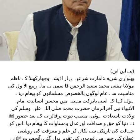
(پی این این)
پھلواری شریف:امارت شرعیہ بہار اڈیشہ وجھارکھنڈ کے ناظم
مولانا مفتی محمد سعید الرحمن قا سمی نے ماہ ربیع الا ول کی
مناسبت سے عام لوگوں بالخصوص مسلمانوں کو پیغام دیتے
ہوئے کہا کہ اسی بابرکت مہینہ میں محسن انسانیت امام
الانبیاء نبی آخرالزماں حضرت محمد صلی اللہ علیہ وسلم کی
ولادت باسعادت ہوئی، منصب نبوت پرفائز نے کے بعد حضور ﷺ
نے دنیا کو حق و صداقت اورعدل ومساوات کا پیغام دیا ،اس کو
جہالت کی تاریکی سے نکال کر علم و معرفت کی روشنی
عطاء کی جس سے قوموں کی تقدیر بدل گئی ،آنحضرت ﷺ نے