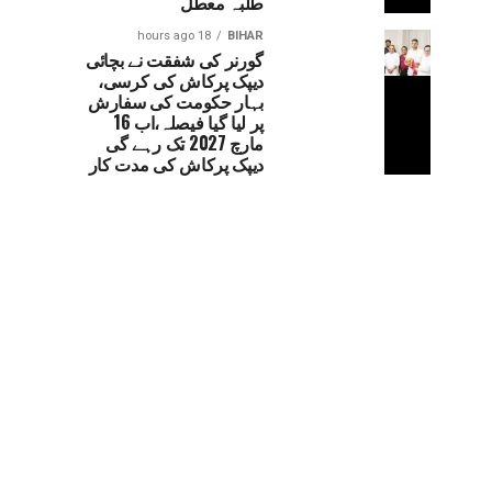
طلبہ معطل
18 hours ago
BIHAR
گورنر کی شفقت نے بچائی
دیپک پرکاش کی کرسی،
بہار حکومت کی سفارش
پر لیا گیا فیصلہ،اب 16
مارچ 2027 تک رہے گی
دیپک پرکاش کی مدت کار