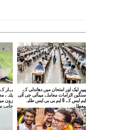
پیپر لیک اور امتحان میں دھاندلی کے
سنگین الزامات معاملے میںآئی جی آئی
ایم ایس کے 6 ایم بی بی ایس طلبہ
زون می
معطل
جانب س
کے انتظ