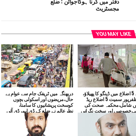
دفتر میں کرنا ہوگاجوائن : ضلع
مجسٹریٹ
YOU MAY LIKE
بہار کے 5 اضلاع میں ڈینگو کا پھیلاؤ،
دربھنگہ میں ٹریفک جام سے عوام بے
پٹنہ، مظفرپور سمیت 5 اضلاع ریڈ
حال،مریضوں اور اسکولی بچوں
ں شامل،محکمہ صحت کی
کوسخت پریشانیوں کا سامنا،
ےخصوصی اور سخت نگرانی
نظرعالم نے ضلع کے ڈی ایم، ڈی آئی
امات
جی اور ایس ایس پی کوبھیجا مکتوب