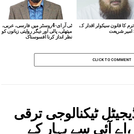
ترم کا قانون سیکولر اقدار کے
ٹی آر ای-4روسٹر میں فارسی، عربی،
 امیر شریعت
میتھلی، پالی اور دیگر روایتی زبانوں کو
نظر انداز کرنا افسوسناک
CLICK TO COMMENT
جیٹل ٹیکنالوجی ترقی
اے آئی سے بہار کے