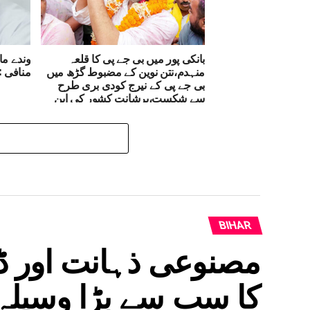
بانکی پور میں بی جے پی کا قلعہ
وندے ما
منہدم،نتن نوین کے مضبوط گڑھ میں
منافی :
بی جے پی کے نیرج کودی بری طرح
سے شکست،پرشانت کشور کی این
ڈی اے کی اعلیٰ قیادت سے بہار کے
لیے’اہل اور ایماندار‘ وزیر اعلیٰ منتخب
کرنے کی اپیل
BIHAR
مصنوعی ذہانت اور ڈی
کا سب سے بڑا وسیلہ،