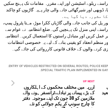
ے راستے ریلوے اسٹیشن اور اپنے مقررہ مقامات تک پہنچ سکیں
وبھی اور شیرگھاٹی جانے والی چار پہیہ گاڑیوں کو چاکند
نپور پل کی جانب جانے والی گاڑیاں ککرا موڑ، مہتا پٹرول پمپ،
ے راستے اپنی منزل تک پہنچیں گی۔ضلع انتظامیہ نے عوام سے
 عمل کریں اور متبادل راستوں کا استعمال کریں۔ انتظامیہ
 منظم انعقاد کو یقینی بنانے کے لیے یہ خصوصی انتظامات
ی کرنے والوں کے خلاف قانونی کارروائی کی جائے گی۔
ENTRY OF VEHICLES RESTRICTED ON SEVERAL ROUTES; POLICE KEE
SPECIAL TRAFFIC PLAN IMPLEMENTED IN GA
UP NEXT
ارریہ میں مختلف محکموں کے اہلکاروں
عید
کے بڑے پیمانے پر تبادلے،ٹرانسفر ہونے والے
ملازمین کو 30 جون تک اپنے موجودہ دفتر
کا چارج سونپ کر یکم جولائی کو نئے