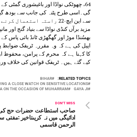
64، چھوٹکی نواڈا اور باغیشوری گمٹی ک
گی۔اسی طرح پٹنہ کی جانب سے بودھ گیا، ڈ
سے این ایچ-22 راستہ استعمال کرنے کا مشورہ دیا گیا ہے۔
مزید برآں کنڈی نواڈا سے بنیاد گنج اور ما
بھسُنڈا موڑ اور گھگھڑی ٹانڈ بائی پاس ک
اپیل کی ہے کہ وہ مقررہ ٹریفک ضوابط پر
کا کہنا ہے کہ محرم کے پرامن، محفوظ اور
کیے گئے ہیں۔ ٹریفک قوانین کی خلاف ورز
BIHAR
RELATED TOPICS:
PING A CLOSE WATCH ON SENSITIVE LOCATIONS.
YA ON THE OCCASION OF MUHARRAM.
GAYA JI
DON'T MISS
صاحب استطاعت حضرات حج کی
ادائیگی میں نہ کریںتاخیر :مفتی س
الرحمن قاسمی