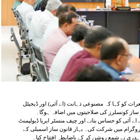
رات کو کہا کہ مصنوعی ذہانت (اے آئی) اور ڈیجیٹل
ن ساز کونسلرز کی صلاحیتوں میں اضافہ ہوگا۔
 اے آئی کو حساس بنانے اور چیف منسٹر ایریا ڈیولپمنٹ
پروگرام میں شرکت کی۔ بہار قانون ساز اسمبلی کے
ہدری نے شمع روشن کر کے باضابطہ افتتاح کیا۔