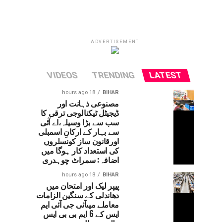
ADVERTISEMENT
VIDEOS
TRENDING
LATEST
18 hours ago
BIHAR
مصنوعی ذہانت اور
ڈیجیٹل ٹیکنالوجی ترقی کا
سب سے بڑا وسیلہ،اے آئی
سے بہار کے ارکانِ اسمبلی
اورقانون ساز کونسلروں
کی استعداد کار ہوگا میں
اضافہ: سمراٹ چوہدری
18 hours ago
BIHAR
پیپر لیک اور امتحان میں
دھاندلی کے سنگین الزامات
معاملے میںآئی جی آئی ایم
ایس کے 6 ایم بی بی ایس