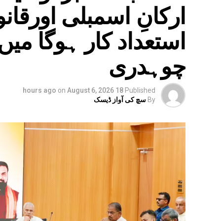
ارکانِ اسمبلی اورقا
استعداد کار ہوگا می
چوہدری
on
August 6, 2026
18 hours ago
Published
By
سچ کی آواز ڈیسک