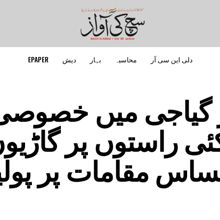
دلی این سی آر
محاسبہ
بہار
دیش
EPAPER
ر گیاجی میں خصوصی
کئی راستوں پر گاڑیو
،حساس مقامات پر پو