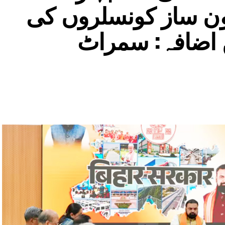
نون ساز کونسلروں کی
ں اضافہ: سمراٹ