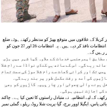
کربلا کے علاقوں میں متوقع بھیڑ کو مدنظر رکھتے ہوئے ضلع
انتظامیہ نے گیا شہر میں خصوصی ٹریفک انتظامات نافذ کر دیے ہیں۔ یہ انتظامات 26 اور 27 جون کو
مطابق ایمرجنسی خدمات کے علاوہ گیا شہر میں بڑی
ائد رہے گی۔ اس کے ساتھ ہی کنڈی نواڈا سے رام شلا
مپ تک اور کرانی گھاٹ سے رام شلا موڑ کی سمت تمام
ڑیوں کی آمد و رفت مکمل طور پر بند رہے گی۔
ل ہونے والی چھوٹی اور چار پہیہ گاڑیوں کو بھی
ے کی اجازت نہیں ہوگی۔
ے کے لیے انتظامیہ نے متبادل راستوں کا تعین کیا ہے۔ چاکند
ی طرف سے آنے والی گاڑیاں این ایچ-22 بائی پاس، ابگیلا اوور برج، گیا-پریت شلا روڈ، ریلوے گمٹی نمبر