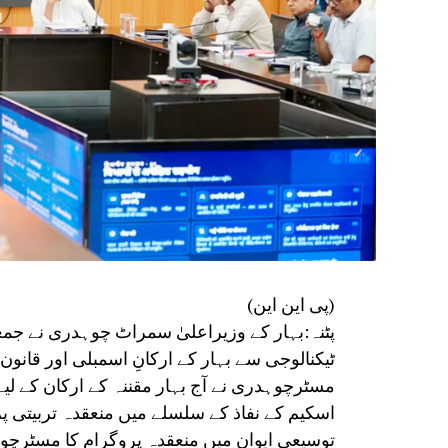
(پی این این)
پٹنہ:بہار کے وزیراعلیٰ سمراٹ چوہدری نے جمع
ٹیکنالوجی سے بہار کے ارکانِ اسمبلی اور قانو
مسٹرچوہدری نے آج بہار مقننہ کے ارکان کے لیے
اسکیم کے نفاذ کے سلسلے میں منعقدہ تربیتی 
توسیعی ایوان میں منعقدہ پروگرام کا مسٹرچو