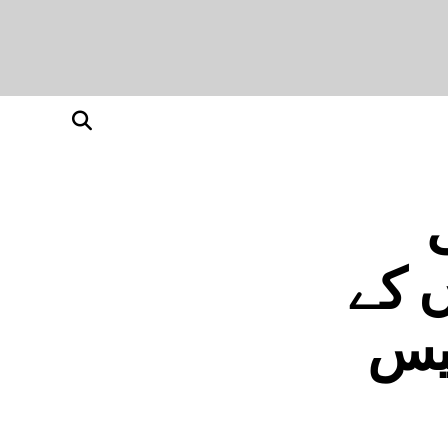
ں کے
لیس