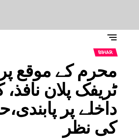
BIHAR
محرم کے موقع پ
ٹریفک پلان نافذ، 
داخلے پر پابندی
کی نظر