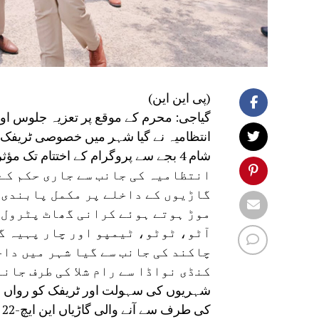
(پی این این)
گیاجی: محرم کے موقع پر تعزیہ جلوس اور 
شام 4 بجے سے پروگرام کے اختتام تک مؤثر رہیں گے۔
انتظامیہ کی جانب سے جاری حکم کے 
گاڑیوں کے داخلے پر مکمل پابندی ع
موڑ ہوتے ہوئے کرانی گھاٹ پٹرول پ
آٹو، ٹوٹو، ٹیمپو اور چار پہیہ گا
چاکند کی جانب سے گیا شہر میں داخ
کنڈی نواڈا سے رام شلا کی طرف جان
شہریوں کی سہولت اور ٹریفک کو رواں رکھن
ک